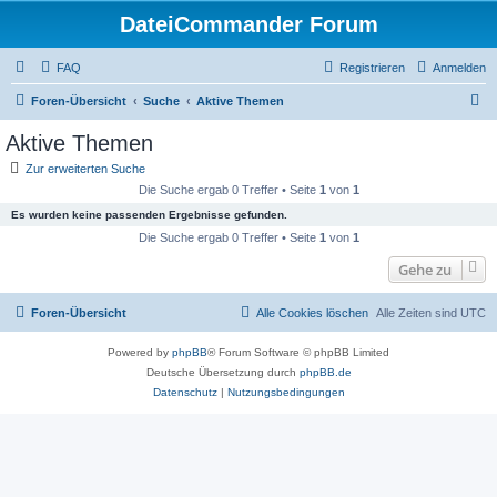
DateiCommander Forum
FAQ
Registrieren
Anmelden
S
Foren-Übersicht
Suche
Aktive Themen
u
Aktive Themen
c
Zur erweiterten Suche
h
Die Suche ergab 0 Treffer • Seite
1
von
1
e
Es wurden keine passenden Ergebnisse gefunden.
Die Suche ergab 0 Treffer • Seite
1
von
1
Gehe zu
Foren-Übersicht
Alle Cookies löschen
Alle Zeiten sind
UTC
Powered by
phpBB
® Forum Software © phpBB Limited
Deutsche Übersetzung durch
phpBB.de
Datenschutz
|
Nutzungsbedingungen