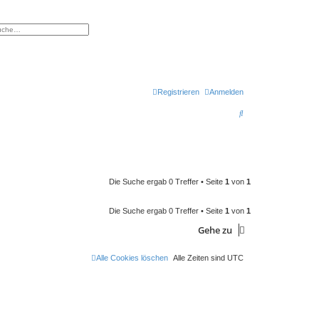
eiterte Suche
Registrieren
Anmelden
S
u
c
h
e
Die Suche ergab 0 Treffer • Seite
1
von
1
Die Suche ergab 0 Treffer • Seite
1
von
1
Gehe zu
Alle Cookies löschen
Alle Zeiten sind
UTC