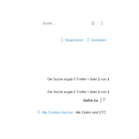
Suche
Erweiterte Suche
Registrieren
Anmelden
Die Suche ergab 0 Treffer • Seite
1
von
1
Die Suche ergab 0 Treffer • Seite
1
von
1
Gehe zu
Alle Cookies löschen
Alle Zeiten sind
UTC