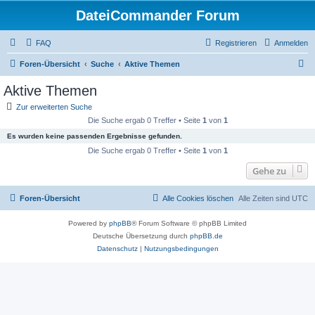
DateiCommander Forum
FAQ
Registrieren
Anmelden
S
Foren-Übersicht
Suche
Aktive Themen
u
Aktive Themen
c
Zur erweiterten Suche
h
Die Suche ergab 0 Treffer • Seite
1
von
1
e
Es wurden keine passenden Ergebnisse gefunden.
Die Suche ergab 0 Treffer • Seite
1
von
1
Gehe zu
Foren-Übersicht
Alle Cookies löschen
Alle Zeiten sind
UTC
Powered by
phpBB
® Forum Software © phpBB Limited
Deutsche Übersetzung durch
phpBB.de
Datenschutz
|
Nutzungsbedingungen