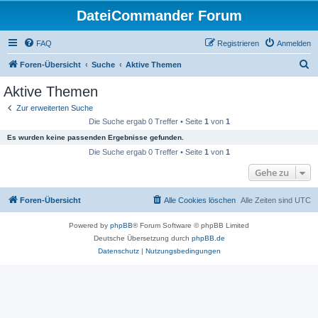
DateiCommander Forum
FAQ
Registrieren
Anmelden
S
Foren-Übersicht
Suche
Aktive Themen
u
Aktive Themen
c
Zur erweiterten Suche
h
Die Suche ergab 0 Treffer • Seite
1
von
1
e
Es wurden keine passenden Ergebnisse gefunden.
Die Suche ergab 0 Treffer • Seite
1
von
1
Gehe zu
Foren-Übersicht
Alle Cookies löschen
Alle Zeiten sind
UTC
Powered by
phpBB
® Forum Software © phpBB Limited
Deutsche Übersetzung durch
phpBB.de
Datenschutz
|
Nutzungsbedingungen