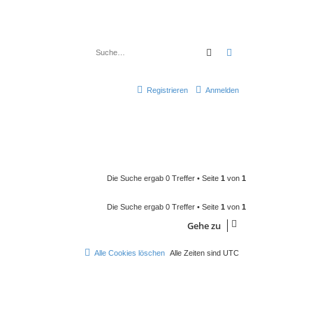
Suche
Erweiterte Suche
Registrieren
Anmelden
Die Suche ergab 0 Treffer • Seite
1
von
1
Die Suche ergab 0 Treffer • Seite
1
von
1
Gehe zu
Alle Cookies löschen
Alle Zeiten sind
UTC