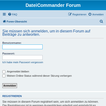
DateiCommander Forum
FAQ
Registrieren
Anmelden
S
Foren-Übersicht
u
Sie müssen sich anmelden, um in diesem Forum auf
c
Beiträge zu antworten.
h
Benutzername:
e
Passwort:
Ich habe mein Passwort vergessen
Angemeldet bleiben
Meinen Online-Status während dieser Sitzung verbergen
REGISTRIEREN
Sie müssen in diesem Forum registriert sein, um sich anmelden zu können.
Die Registrierung ist in wenigen Augenblicken erledigt und ermöglicht es