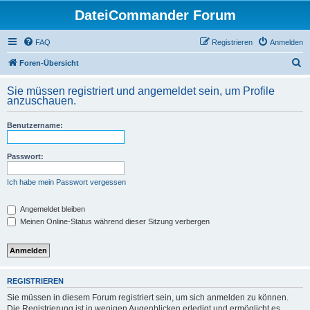
DateiCommander Forum
FAQ
Registrieren
Anmelden
S
Foren-Übersicht
u
Sie müssen registriert und angemeldet sein, um Profile
c
anzuschauen.
h
Benutzername:
e
Passwort:
Ich habe mein Passwort vergessen
Angemeldet bleiben
Meinen Online-Status während dieser Sitzung verbergen
REGISTRIEREN
Sie müssen in diesem Forum registriert sein, um sich anmelden zu können.
Die Registrierung ist in wenigen Augenblicken erledigt und ermöglicht es