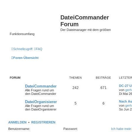
DateiCommander
Forum
Der Dateimanager mit dem größten
Funktionsumfang
Schnellzugriff
FAQ
Foren-Übersicht
FORUM
THEMEN
BEITRÄGE
LETZTER
DateiCommander
DC-27 U
242
671
von
gerh
Alle Fragen rund um
den DateiCommander
Di Mai 2
DateiOrganisierer
Nach A
5
6
von
gerh
Alle Fragen rund um
den DateiOrganisierer
So Jun 2
ANMELDEN
•
REGISTRIEREN
Benutzername:
Passwort:
Ich habe mein