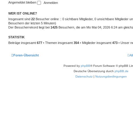
Angemeldet bleiben
WER IST ONLINE?
Insgesamt sind
22
Besucher online :: 0 sichtbare Mitglieder, 0 unsichtbare Mitglieder 
Besuchern der letzten 5 Minuten)
Der Besucherrekord liegt bei
1425
Besuchern, die am Mo Mai 04, 2026 6:24 am gleichze
STATISTIK
Beiträge insgesamt
677
• Themen insgesamt
354
• Mitglieder insgesamt
473
• Unser ne
Foren-Übersicht
Al
Powered by
phpBB
® Forum Software © phpBB Lim
Deutsche Übersetzung durch
phpBB.de
Datenschutz
|
Nutzungsbedingungen