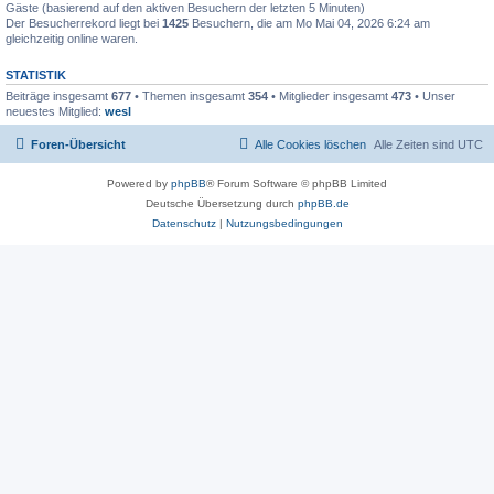
Gäste (basierend auf den aktiven Besuchern der letzten 5 Minuten)
Der Besucherrekord liegt bei
1425
Besuchern, die am Mo Mai 04, 2026 6:24 am
gleichzeitig online waren.
STATISTIK
Beiträge insgesamt
677
• Themen insgesamt
354
• Mitglieder insgesamt
473
• Unser
neuestes Mitglied:
wesl
Foren-Übersicht
Alle Cookies löschen
Alle Zeiten sind
UTC
Powered by
phpBB
® Forum Software © phpBB Limited
Deutsche Übersetzung durch
phpBB.de
Datenschutz
|
Nutzungsbedingungen