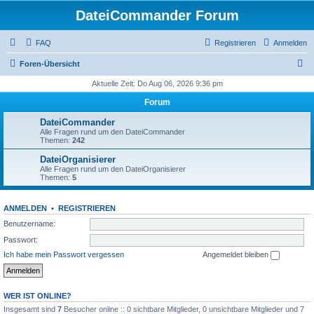
DateiCommander Forum
FAQ
Registrieren
Anmelden
S
Foren-Übersicht
u
Aktuelle Zeit: Do Aug 06, 2026 9:36 pm
c
Forum
h
DateiCommander
e
Alle Fragen rund um den DateiCommander
Themen:
242
DateiOrganisierer
Alle Fragen rund um den DateiOrganisierer
Themen:
5
ANMELDEN
•
REGISTRIEREN
Benutzername:
Passwort:
Ich habe mein Passwort vergessen
Angemeldet bleiben
WER IST ONLINE?
Insgesamt sind
7
Besucher online :: 0 sichtbare Mitglieder, 0 unsichtbare Mitglieder und 7