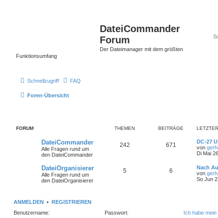
DateiCommander
Forum
Der Dateimanager mit dem größten
Funktionsumfang
Schnellzugriff
FAQ
Foren-Übersicht
FORUM
THEMEN
BEITRÄGE
LETZTER
DateiCommander
DC-27 U
242
671
von
gerh
Alle Fragen rund um
Di Mai 2
den DateiCommander
DateiOrganisierer
Nach A
5
6
von
gerh
Alle Fragen rund um
So Jun 2
den DateiOrganisierer
ANMELDEN
•
REGISTRIEREN
Benutzername:
Passwort:
Ich habe mein