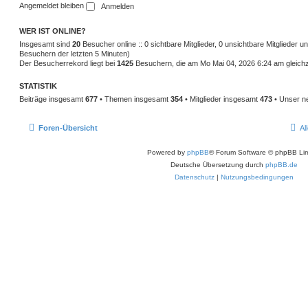
Angemeldet bleiben
WER IST ONLINE?
Insgesamt sind
20
Besucher online :: 0 sichtbare Mitglieder, 0 unsichtbare Mitglieder 
Besuchern der letzten 5 Minuten)
Der Besucherrekord liegt bei
1425
Besuchern, die am Mo Mai 04, 2026 6:24 am gleichze
STATISTIK
Beiträge insgesamt
677
• Themen insgesamt
354
• Mitglieder insgesamt
473
• Unser ne
Foren-Übersicht
Al
Powered by
phpBB
® Forum Software © phpBB Lim
Deutsche Übersetzung durch
phpBB.de
Datenschutz
|
Nutzungsbedingungen