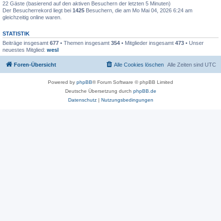
22 Gäste (basierend auf den aktiven Besuchern der letzten 5 Minuten)
Der Besucherrekord liegt bei
1425
Besuchern, die am Mo Mai 04, 2026 6:24 am
gleichzeitig online waren.
STATISTIK
Beiträge insgesamt
677
• Themen insgesamt
354
• Mitglieder insgesamt
473
• Unser
neuestes Mitglied:
wesl
Foren-Übersicht
Alle Cookies löschen
Alle Zeiten sind
UTC
Powered by
phpBB
® Forum Software © phpBB Limited
Deutsche Übersetzung durch
phpBB.de
Datenschutz
|
Nutzungsbedingungen