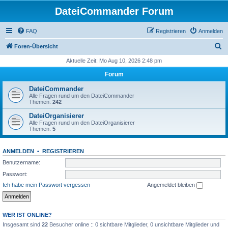
DateiCommander Forum
FAQ
Registrieren
Anmelden
S
Foren-Übersicht
u
Aktuelle Zeit: Mo Aug 10, 2026 2:48 pm
c
Forum
h
DateiCommander
e
Alle Fragen rund um den DateiCommander
Themen:
242
DateiOrganisierer
Alle Fragen rund um den DateiOrganisierer
Themen:
5
ANMELDEN
•
REGISTRIEREN
Benutzername:
Passwort:
Ich habe mein Passwort vergessen
Angemeldet bleiben
WER IST ONLINE?
Insgesamt sind
22
Besucher online :: 0 sichtbare Mitglieder, 0 unsichtbare Mitglieder und