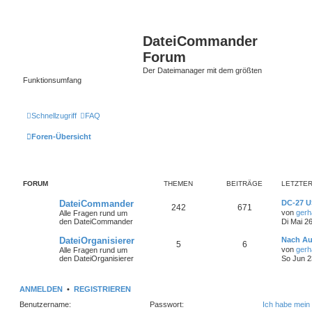
DateiCommander
Forum
Der Dateimanager mit dem größten
Funktionsumfang
Schnellzugriff
FAQ
Foren-Übersicht
FORUM
THEMEN
BEITRÄGE
LETZTER
DateiCommander
DC-27 U
242
671
von
gerh
Alle Fragen rund um
den DateiCommander
Di Mai 2
DateiOrganisierer
Nach A
5
6
von
gerh
Alle Fragen rund um
den DateiOrganisierer
So Jun 2
ANMELDEN
•
REGISTRIEREN
Benutzername:
Passwort:
Ich habe mein