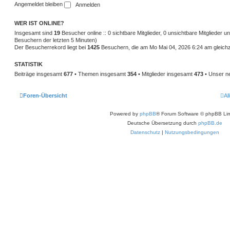
Angemeldet bleiben
WER IST ONLINE?
Insgesamt sind
19
Besucher online :: 0 sichtbare Mitglieder, 0 unsichtbare Mitglieder 
Besuchern der letzten 5 Minuten)
Der Besucherrekord liegt bei
1425
Besuchern, die am Mo Mai 04, 2026 6:24 am gleichze
STATISTIK
Beiträge insgesamt
677
• Themen insgesamt
354
• Mitglieder insgesamt
473
• Unser ne
Foren-Übersicht
Al
Powered by
phpBB
® Forum Software © phpBB Lim
Deutsche Übersetzung durch
phpBB.de
Datenschutz
|
Nutzungsbedingungen