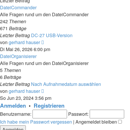
Letzter Beitrag
DateiCommander
Alle Fragen rund um den DateiCommander
242
Themen
671
Beiträge
Letzter Beitrag
DC-27 USB-Version
Neuester
von
gerhard hauser
Beitrag
Di Mai 26, 2026 6:00 pm
DateiOrganisierer
Alle Fragen rund um den DateiOrganisierer
5
Themen
6
Beiträge
Letzter Beitrag
Nach Aufnahmedatum auswählen
Neuester
von
gerhard hauser
Beitrag
So Jun 23, 2024 3:56 pm
Anmelden
•
Registrieren
Benutzername:
Passwort:
Ich habe mein Passwort vergessen
|
Angemeldet bleiben