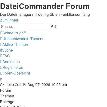
DateiCommander Forum
Der Dateimanager mit dem größten Funktionsumfang
Zum Inhalt
Erweiterte
Suche
Suche
Schnellzugriff
Unbeantwortete Themen
Aktive Themen
Suche
FAQ
Anmelden
Registrieren
Foren-Übersicht
Suche
Aktuelle Zeit: Fr Aug 07, 2026 10:03 pm
Forum
Themen
Beiträge