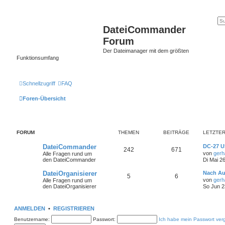
DateiCommander
Forum
Der Dateimanager mit dem größten
Funktionsumfang
Schnellzugriff
FAQ
Foren-Übersicht
FORUM
THEMEN
BEITRÄGE
LETZTER
DateiCommander
DC-27 U
242
671
von
gerh
Alle Fragen rund um
den DateiCommander
Di Mai 2
DateiOrganisierer
Nach A
5
6
von
gerh
Alle Fragen rund um
den DateiOrganisierer
So Jun 2
ANMELDEN
•
REGISTRIEREN
Benutzername:
Passwort:
Ich habe mein Passwort ver