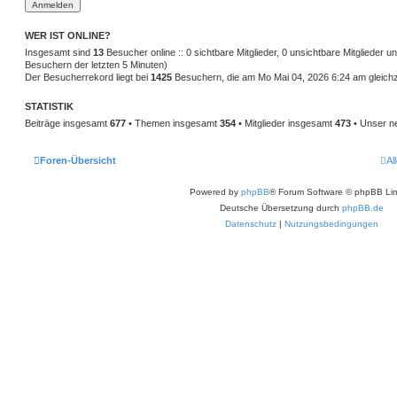
WER IST ONLINE?
Insgesamt sind
13
Besucher online :: 0 sichtbare Mitglieder, 0 unsichtbare Mitglieder 
Besuchern der letzten 5 Minuten)
Der Besucherrekord liegt bei
1425
Besuchern, die am Mo Mai 04, 2026 6:24 am gleichze
STATISTIK
Beiträge insgesamt
677
• Themen insgesamt
354
• Mitglieder insgesamt
473
• Unser ne
Foren-Übersicht
Al
Powered by
phpBB
® Forum Software © phpBB Lim
Deutsche Übersetzung durch
phpBB.de
Datenschutz
|
Nutzungsbedingungen