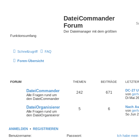
DateiCommander
Forum
Der Dateimanager mit dem größten
Funktionsumfang
Schnellzugriff
FAQ
Foren-Übersicht
FORUM
THEMEN
BEITRÄGE
LETZTER
DateiCommander
DC-27 U
242
671
von
gerh
Alle Fragen rund um
Di Mai 2
den DateiCommander
DateiOrganisierer
Nach A
5
6
von
gerh
Alle Fragen rund um
So Jun 2
den DateiOrganisierer
ANMELDEN
•
REGISTRIEREN
Benutzername:
Passwort:
Ich habe mein