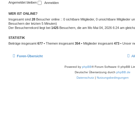
Angemeldet bleiben
WER IST ONLINE?
Insgesamt sind
28
Besucher online :: 0 sichtbare Mitglieder, 0 unsichtbare Mitglieder 
Besuchern der letzten 5 Minuten)
Der Besucherrekord liegt bei
1425
Besuchern, die am Mo Mai 04, 2026 6:24 am gleichze
STATISTIK
Beiträge insgesamt
677
• Themen insgesamt
354
• Mitglieder insgesamt
473
• Unser ne
Foren-Übersicht
Al
Powered by
phpBB
® Forum Software © phpBB Lim
Deutsche Übersetzung durch
phpBB.de
Datenschutz
|
Nutzungsbedingungen