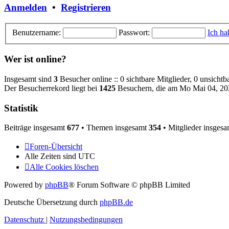
Anmelden
•
Registrieren
Benutzername:
Passwort:
Ich ha
Wer ist online?
Insgesamt sind
3
Besucher online :: 0 sichtbare Mitglieder, 0 unsicht
Der Besucherrekord liegt bei
1425
Besuchern, die am Mo Mai 04, 2026
Statistik
Beiträge insgesamt
677
• Themen insgesamt
354
• Mitglieder insges
Foren-Übersicht
Alle Zeiten sind
UTC
Alle Cookies löschen
Powered by
phpBB
® Forum Software © phpBB Limited
Deutsche Übersetzung durch
phpBB.de
Datenschutz
|
Nutzungsbedingungen