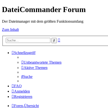
DateiCommander Forum
Der Dateimanager mit dem größten Funktionsumfang
Zum Inhalt
Erweiterte
Suche
Suche
Schnellzugriff
Unbeantwortete Themen
Aktive Themen
Suche
FAQ
Anmelden
Registrieren
Foren-Übersicht