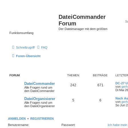
DateiCommander
Forum
Der Dateimanager mit dem größten
Funktionsumfang
Schnellzugriff
FAQ
Foren-Übersicht
FORUM
THEMEN
BEITRÄGE
LETZTER
DateiCommander
DC-27 U
242
671
von
gerh
Alle Fragen rund um
Di Mai 2
den DateiCommander
DateiOrganisierer
Nach A
5
6
von
gerh
Alle Fragen rund um
So Jun 2
den DateiOrganisierer
ANMELDEN
•
REGISTRIEREN
Benutzername:
Passwort:
Ich habe mein