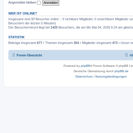
Angemeldet bleiben
WER IST ONLINE?
Insgesamt sind
17
Besucher online :: 0 sichtbare Mitglieder, 0 unsichtbare Mitglieder 
Besuchern der letzten 5 Minuten)
Der Besucherrekord liegt bei
1425
Besuchern, die am Mo Mai 04, 2026 6:24 am gleichze
STATISTIK
Beiträge insgesamt
677
• Themen insgesamt
354
• Mitglieder insgesamt
473
• Unser ne
Foren-Übersicht
Al
Powered by
phpBB
® Forum Software © phpBB Lim
Deutsche Übersetzung durch
phpBB.de
Datenschutz
|
Nutzungsbedingungen