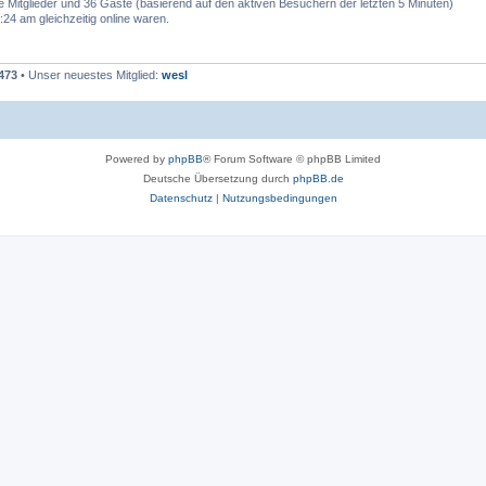
re Mitglieder und 36 Gäste (basierend auf den aktiven Besuchern der letzten 5 Minuten)
24 am gleichzeitig online waren.
473
• Unser neuestes Mitglied:
wesl
Powered by
phpBB
® Forum Software © phpBB Limited
Deutsche Übersetzung durch
phpBB.de
Datenschutz
|
Nutzungsbedingungen