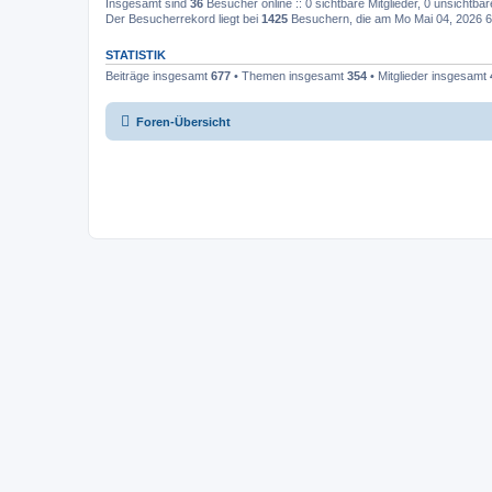
Insgesamt sind
36
Besucher online :: 0 sichtbare Mitglieder, 0 unsichtba
Der Besucherrekord liegt bei
1425
Besuchern, die am Mo Mai 04, 2026 6:
STATISTIK
Beiträge insgesamt
677
• Themen insgesamt
354
• Mitglieder insgesamt
Foren-Übersicht