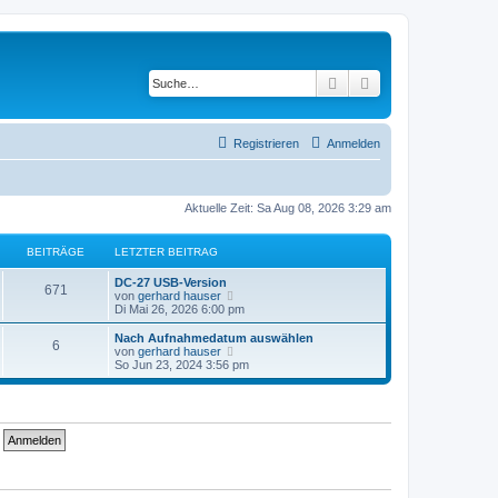
Suche
Erweiterte Suche
Registrieren
Anmelden
Aktuelle Zeit: Sa Aug 08, 2026 3:29 am
BEITRÄGE
LETZTER BEITRAG
DC-27 USB-Version
671
N
von
gerhard hauser
e
Di Mai 26, 2026 6:00 pm
u
e
Nach Aufnahmedatum auswählen
6
s
N
von
gerhard hauser
t
e
So Jun 23, 2024 3:56 pm
e
u
r
e
B
s
e
t
i
e
t
r
r
B
a
e
g
i
t