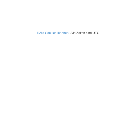
t
r
a
g
Alle Cookies löschen
Alle Zeiten sind
UTC