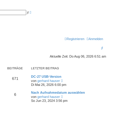
E
S
r
u
w
c
e
h
i
e
t
e
r
t
Registrieren
Anmelden
e
S
S
u
c
u
h
Aktuelle Zeit: Do Aug 06, 2026 6:51 am
e
c
BEITRÄGE
LETZTER BEITRAG
h
e
DC-27 USB-Version
671
N
von
gerhard hauser
e
Di Mai 26, 2026 6:00 pm
u
e
Nach Aufnahmedatum auswählen
6
s
N
von
gerhard hauser
t
e
So Jun 23, 2024 3:56 pm
e
u
r
e
B
s
e
t
i
e
t
r
r
B
a
e
g
i