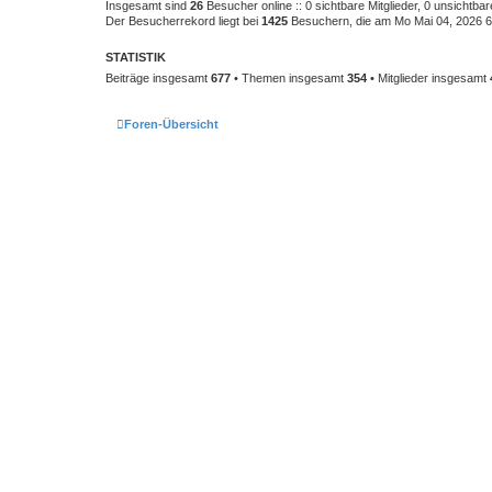
Insgesamt sind
26
Besucher online :: 0 sichtbare Mitglieder, 0 unsichtba
Der Besucherrekord liegt bei
1425
Besuchern, die am Mo Mai 04, 2026 6:
STATISTIK
Beiträge insgesamt
677
• Themen insgesamt
354
• Mitglieder insgesamt
Foren-Übersicht