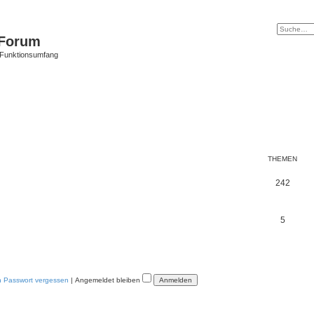
Forum
 Funktionsumfang
THEMEN
242
5
n Passwort vergessen
|
Angemeldet bleiben