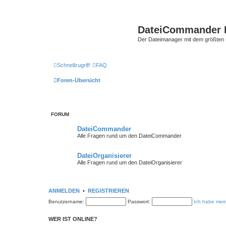
DateiCommander 
Der Dateimanager mit dem größten
Schnellzugriff
FAQ
Foren-Übersicht
FORUM
DateiCommander
Alle Fragen rund um den DateiCommander
DateiOrganisierer
Alle Fragen rund um den DateiOrganisierer
ANMELDEN
•
REGISTRIEREN
Benutzername:
Passwort:
Ich habe mei
WER IST ONLINE?