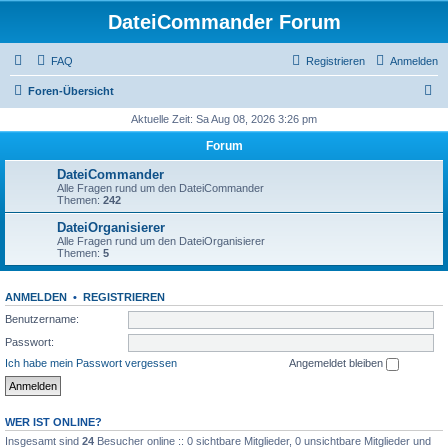
DateiCommander Forum
FAQ
Registrieren
Anmelden
S
Foren-Übersicht
u
Aktuelle Zeit: Sa Aug 08, 2026 3:26 pm
c
Forum
h
DateiCommander
e
Alle Fragen rund um den DateiCommander
Themen:
242
DateiOrganisierer
Alle Fragen rund um den DateiOrganisierer
Themen:
5
ANMELDEN
•
REGISTRIEREN
Benutzername:
Passwort:
Ich habe mein Passwort vergessen
Angemeldet bleiben
WER IST ONLINE?
Insgesamt sind
24
Besucher online :: 0 sichtbare Mitglieder, 0 unsichtbare Mitglieder und