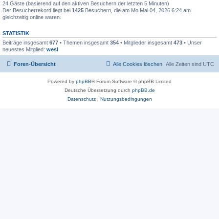
24 Gäste (basierend auf den aktiven Besuchern der letzten 5 Minuten)
Der Besucherrekord liegt bei
1425
Besuchern, die am Mo Mai 04, 2026 6:24 am
gleichzeitig online waren.
STATISTIK
Beiträge insgesamt
677
• Themen insgesamt
354
• Mitglieder insgesamt
473
• Unser
neuestes Mitglied:
wesl
Foren-Übersicht
Alle Cookies löschen
Alle Zeiten sind
UTC
Powered by
phpBB
® Forum Software © phpBB Limited
Deutsche Übersetzung durch
phpBB.de
Datenschutz
|
Nutzungsbedingungen