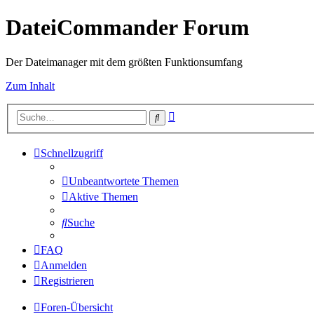
DateiCommander Forum
Der Dateimanager mit dem größten Funktionsumfang
Zum Inhalt
Erweiterte
Suche
Suche
Schnellzugriff
Unbeantwortete Themen
Aktive Themen
Suche
FAQ
Anmelden
Registrieren
Foren-Übersicht