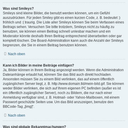
Was sind Smileys?
Smileys sind kleine Bilder, die benutzt werden können, um ein Gefühl
auszudrücken. Für jeden Smiley gibt es einen kurzen Code, z. B. bedeutet :)
fröhlich und :( traurig. Die Liste aller Smileys können Sie beim Verfassen eines
Beitrags sehen. Versuchen Sie bitte trotzdem, Smileys nicht zu häufig zu
benutzen, sie können einen Beitrag schnell unlesbar machen und ein
Moderator könnte deshalb Ihren Beitrag entsprechend überarbeiten oder gar
komplett löschen. Die Board-Administration kann auch die Anzahl der Smileys
begrenzen, die Sie in einem Beitrag benutzen können.
Nach oben
Kann ich Bilder in meine Beiträge einfügen?
Ja, Bilder können in Ihrem Beitrag angezeigt werden. Wenn die Administration
Dateianhänge erlaubt hat, können Sie das Bild auch direkt hochladen.
Ansonsten müssen Sie zu einem Bild verlinken, das auf einem öffentlich
zugänglichen Server liegt, z. B. http://www.domain.tld/mein-bild.gif. Sie können
weder Bilder verlinken, die sich auf Ihrem eigenen PC befinden (außer es ist
ein öffentlich zugänglicher Server), noch zu Bildern, die nur nach einer
Anmeldung verfügbar sind, z. B. Hotmail- oder Yahoo-Mailboxen, mit einem
Passwort geschützte Seiten usw. Um das Bild anzuzeigen, benutze den
BBCode-Tag „[img]“.
Nach oben
Was sind globale Bekanntmachungen?