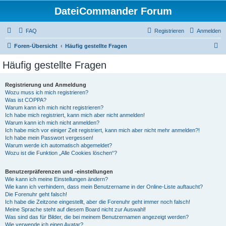
DateiCommander Forum
FAQ
Registrieren
Anmelden
S
Foren-Übersicht
Häufig gestellte Fragen
u
Häufig gestellte Fragen
c
h
Registrierung und Anmeldung
Wozu muss ich mich registrieren?
e
Was ist COPPA?
Warum kann ich mich nicht registrieren?
Ich habe mich registriert, kann mich aber nicht anmelden!
Warum kann ich mich nicht anmelden?
Ich habe mich vor einiger Zeit registriert, kann mich aber nicht mehr anmelden?!
Ich habe mein Passwort vergessen!
Warum werde ich automatisch abgemeldet?
Wozu ist die Funktion „Alle Cookies löschen“?
Benutzerpräferenzen und -einstellungen
Wie kann ich meine Einstellungen ändern?
Wie kann ich verhindern, dass mein Benutzername in der Online-Liste auftaucht?
Die Forenuhr geht falsch!
Ich habe die Zeitzone eingestellt, aber die Forenuhr geht immer noch falsch!
Meine Sprache steht auf diesem Board nicht zur Auswahl!
Was sind das für Bilder, die bei meinem Benutzernamen angezeigt werden?
Wie verwende ich einen Avatar?