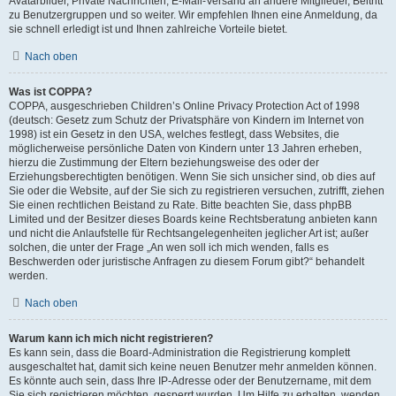
Avatarbilder, Private Nachrichten, E-Mail-Versand an andere Mitglieder, Beitritt
zu Benutzergruppen und so weiter. Wir empfehlen Ihnen eine Anmeldung, da
sie schnell erledigt ist und Ihnen zahlreiche Vorteile bietet.
Nach oben
Was ist COPPA?
COPPA, ausgeschrieben Children’s Online Privacy Protection Act of 1998
(deutsch: Gesetz zum Schutz der Privatsphäre von Kindern im Internet von
1998) ist ein Gesetz in den USA, welches festlegt, dass Websites, die
möglicherweise persönliche Daten von Kindern unter 13 Jahren erheben,
hierzu die Zustimmung der Eltern beziehungsweise des oder der
Erziehungsberechtigten benötigen. Wenn Sie sich unsicher sind, ob dies auf
Sie oder die Website, auf der Sie sich zu registrieren versuchen, zutrifft, ziehen
Sie einen rechtlichen Beistand zu Rate. Bitte beachten Sie, dass phpBB
Limited und der Besitzer dieses Boards keine Rechtsberatung anbieten kann
und nicht die Anlaufstelle für Rechtsangelegenheiten jeglicher Art ist; außer
solchen, die unter der Frage „An wen soll ich mich wenden, falls es
Beschwerden oder juristische Anfragen zu diesem Forum gibt?“ behandelt
werden.
Nach oben
Warum kann ich mich nicht registrieren?
Es kann sein, dass die Board-Administration die Registrierung komplett
ausgeschaltet hat, damit sich keine neuen Benutzer mehr anmelden können.
Es könnte auch sein, dass Ihre IP-Adresse oder der Benutzername, mit dem
Sie sich registrieren möchten, gesperrt wurden. Um Hilfe zu erhalten, wenden