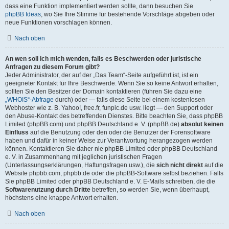
dass eine Funktion implementiert werden sollte, dann besuchen Sie
phpBB Ideas
, wo Sie Ihre Stimme für bestehende Vorschläge abgeben oder
neue Funktionen vorschlagen können.
Nach oben
An wen soll ich mich wenden, falls es Beschwerden oder juristische
Anfragen zu diesem Forum gibt?
Jeder Administrator, der auf der „Das Team“-Seite aufgeführt ist, ist ein
geeigneter Kontakt für Ihre Beschwerde. Wenn Sie so keine Antwort erhalten,
sollten Sie den Besitzer der Domain kontaktieren (führen Sie dazu eine
„WHOIS“-Abfrage
durch) oder — falls diese Seite bei einem kostenlosen
Webhoster wie z. B. Yahoo!, free.fr, funpic.de usw. liegt — den Support oder
den Abuse-Kontakt des betreffenden Dienstes. Bitte beachten Sie, dass phpBB
Limited (phpBB.com) und phpBB Deutschland e. V. (phpBB.de)
absolut keinen
Einfluss
auf die Benutzung oder den oder die Benutzer der Forensoftware
haben und dafür in keiner Weise zur Verantwortung herangezogen werden
können. Kontaktieren Sie daher nie phpBB Limited oder phpBB Deutschland
e. V. in Zusammenhang mit jeglichen juristischen Fragen
(Unterlassungserklärungen, Haftungsfragen usw.), die
sich nicht direkt
auf die
Website phpbb.com, phpbb.de oder die phpBB-Software selbst beziehen. Falls
Sie phpBB Limited oder phpBB Deutschland e. V. E-Mails schreiben, die die
Softwarenutzung durch Dritte
betreffen, so werden Sie, wenn überhaupt,
höchstens eine knappe Antwort erhalten.
Nach oben