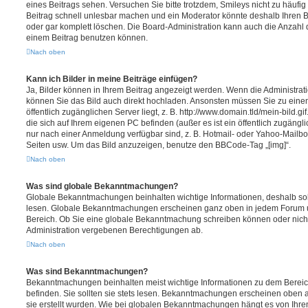
eines Beitrags sehen. Versuchen Sie bitte trotzdem, Smileys nicht zu häufi
Beitrag schnell unlesbar machen und ein Moderator könnte deshalb Ihren 
oder gar komplett löschen. Die Board-Administration kann auch die Anzahl 
einem Beitrag benutzen können.
Nach oben
Kann ich Bilder in meine Beiträge einfügen?
Ja, Bilder können in Ihrem Beitrag angezeigt werden. Wenn die Administrat
können Sie das Bild auch direkt hochladen. Ansonsten müssen Sie zu einem
öffentlich zugänglichen Server liegt, z. B. http://www.domain.tld/mein-bild.gi
die sich auf Ihrem eigenen PC befinden (außer es ist ein öffentlich zugängli
nur nach einer Anmeldung verfügbar sind, z. B. Hotmail- oder Yahoo-Mailb
Seiten usw. Um das Bild anzuzeigen, benutze den BBCode-Tag „[img]“.
Nach oben
Was sind globale Bekanntmachungen?
Globale Bekanntmachungen beinhalten wichtige Informationen, deshalb soll
lesen. Globale Bekanntmachungen erscheinen ganz oben in jedem Forum un
Bereich. Ob Sie eine globale Bekanntmachung schreiben können oder nicht
Administration vergebenen Berechtigungen ab.
Nach oben
Was sind Bekanntmachungen?
Bekanntmachungen beinhalten meist wichtige Informationen zu dem Bereich
befinden. Sie sollten sie stets lesen. Bekanntmachungen erscheinen oben a
sie erstellt wurden. Wie bei globalen Bekanntmachungen hängt es von Ihre