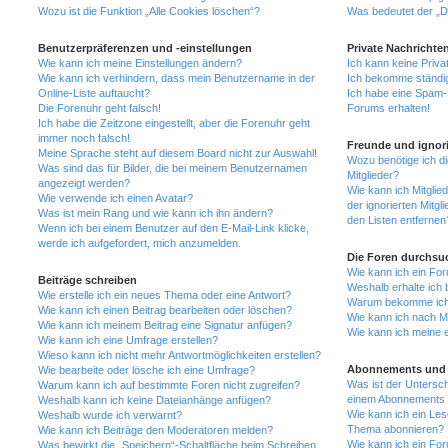
Wozu ist die Funktion „Alle Cookies löschen“?
Was bedeutet der „Da
Benutzerpräferenzen und -einstellungen
Private Nachrichte
Wie kann ich meine Einstellungen ändern?
Ich kann keine Priva
Wie kann ich verhindern, dass mein Benutzername in der
Ich bekomme ständig
Online-Liste auftaucht?
Ich habe eine Spam-E
Die Forenuhr geht falsch!
Forums erhalten!
Ich habe die Zeitzone eingestellt, aber die Forenuhr geht
immer noch falsch!
Freunde und ignori
Meine Sprache steht auf diesem Board nicht zur Auswahl!
Wozu benötige ich di
Was sind das für Bilder, die bei meinem Benutzernamen
Mitglieder?
angezeigt werden?
Wie kann ich Mitglied
Wie verwende ich einen Avatar?
der ignorierten Mitg
Was ist mein Rang und wie kann ich ihn ändern?
den Listen entfernen
Wenn ich bei einem Benutzer auf den E-Mail-Link klicke,
werde ich aufgefordert, mich anzumelden.
Die Foren durchsu
Wie kann ich ein Fo
Beiträge schreiben
Weshalb erhalte ich 
Wie erstelle ich ein neues Thema oder eine Antwort?
Warum bekomme ich b
Wie kann ich einen Beitrag bearbeiten oder löschen?
Wie kann ich nach M
Wie kann ich meinem Beitrag eine Signatur anfügen?
Wie kann ich meine 
Wie kann ich eine Umfrage erstellen?
Wieso kann ich nicht mehr Antwortmöglichkeiten erstellen?
Abonnements und 
Wie bearbeite oder lösche ich eine Umfrage?
Was ist der Untersc
Warum kann ich auf bestimmte Foren nicht zugreifen?
einem Abonnements 
Weshalb kann ich keine Dateianhänge anfügen?
Wie kann ich ein Les
Weshalb wurde ich verwarnt?
Thema abonnieren?
Wie kann ich Beiträge den Moderatoren melden?
Wie kann ich ein Fo
Was bewirkt die „Speichern“-Schaltfläche beim Schreiben