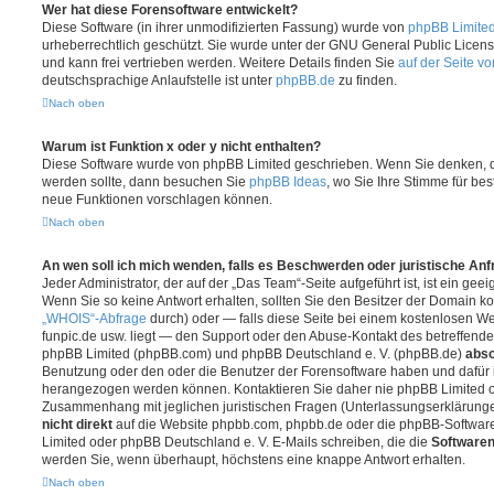
Wer hat diese Forensoftware entwickelt?
Diese Software (in ihrer unmodifizierten Fassung) wurde von
phpBB Limite
urheberrechtlich geschützt. Sie wurde unter der GNU General Public License
und kann frei vertrieben werden. Weitere Details finden Sie
auf der Seite v
deutschsprachige Anlaufstelle ist unter
phpBB.de
zu finden.
Nach oben
Warum ist Funktion x oder y nicht enthalten?
Diese Software wurde von phpBB Limited geschrieben. Wenn Sie denken, d
werden sollte, dann besuchen Sie
phpBB Ideas
, wo Sie Ihre Stimme für b
neue Funktionen vorschlagen können.
Nach oben
An wen soll ich mich wenden, falls es Beschwerden oder juristische An
Jeder Administrator, der auf der „Das Team“-Seite aufgeführt ist, ist ein gee
Wenn Sie so keine Antwort erhalten, sollten Sie den Besitzer der Domain ko
„WHOIS“-Abfrage
durch) oder — falls diese Seite bei einem kostenlosen Webh
funpic.de usw. liegt — den Support oder den Abuse-Kontakt des betreffende
phpBB Limited (phpBB.com) und phpBB Deutschland e. V. (phpBB.de)
abso
Benutzung oder den oder die Benutzer der Forensoftware haben und dafür 
herangezogen werden können. Kontaktieren Sie daher nie phpBB Limited o
Zusammenhang mit jeglichen juristischen Fragen (Unterlassungserklärunge
nicht direkt
auf die Website phpbb.com, phpbb.de oder die phpBB-Software
Limited oder phpBB Deutschland e. V. E-Mails schreiben, die die
Softwaren
werden Sie, wenn überhaupt, höchstens eine knappe Antwort erhalten.
Nach oben