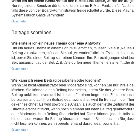
Wenn ich bei einem Benutzer auf den E-Mail-Link klicke, werde ich aufg
Nur registrierte Benutzer dürfen die foreninterne E-Mail-Funktion für Nachr
falls diese von der Board-Administration freigeschaltet wurde. Diese Maßn
Systems durch Gäste verhindern.
Nach oben
Beiträge schreiben
Wie erstelle ich ein neues Thema oder eine Antwort?
Um ein neues Thema in einem Forum zu eröffnen, müssen Sie auf „Neues T
Beitrag zu antworten, müssen Sie auf „Antworten“ klicken. Es könnte sein, d
ist, bevor Sie einen Beitrag schreiben können. Ihre Berechtigungen sind j
Beitragsansicht aufgelistet. Z. B. „Sie dürfen neue Themen erstellen“, „Sie 
Nach oben
Wie kann ich einen Beitrag bearbeiten oder löschen?
Wenn Sie nicht Administrator oder Moderator sind, können Sie nur Ihre eig
löschen. Sie können einen Beitrag bearbeiten, indem Sie das „Ändere Bei
Beitrag anklicken; eventuell ist dies nur für einen begrenzten Zeitraum nac
bereits jemand auf Ihren Beitrag geantwortet hat, wird Ihr Beitrag in der Th
gekennzeichnet. Es wird sowohl die Anzahl als auch der letzte Zeitpunkt d
Hinweis erscheint nicht, wenn noch niemand auf Ihren Beitrag geantwortet 
oder Moderator Ihren Beitrag überarbeitet hat. Diese können jedoch, falls sie
hinterlassen, warum Ihr Beitrag überarbeitet wurde. Bitte beachten Sie, da
nicht löschen können, wenn bereits jemand darauf geantwortet hat.
Nach oben