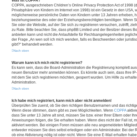
Was ist COPPA?
COPPA, ausgeschrieben Children’s Online Privacy Protection Act of 1998 (
Privatsphäre von Kindern im Internet von 1998) ist ein Gesetz in den USA, w
möglicherweise persönliche Daten von Kindern unter 13 Jahren erheben, h
beziehungsweise des oder der Erziehungsberechtigten benötigen. Wenn Sie 
Sie oder die Website, auf der Sie sich zu registrieren versuchen, zutrifft, z
zu Rate. Bitte beachten Sie, dass phpBB Limited und der Besitzer dieses 
anbieten kann und nicht die Anlaufstelle für Rechtsangelegenheiten jeglicher
der Frage „An wen soll ich mich wenden, falls es Beschwerden oder jurist
gibt?“ behandelt werden.
Nach oben
Warum kann ich mich nicht registrieren?
Es kann sein, dass die Board-Administration die Registrierung komplett ausg
neuen Benutzer mehr anmelden können. Es könnte auch sein, dass Ihre IP
mit dem Sie sich registrieren möchten, gesperrt wurden. Um Hilfe zu erhalt
Administration.
Nach oben
Ich habe mich registriert, kann mich aber nicht anmelden!
Überprüfen Sie zuerst, ob Sie den richtigen Benutzernamen und das richt
Wenn diese stimmen, dann gibt es zwei Möglichkeiten. Wenn
COPPA
aktivi
dass Sie unter 13 Jahre alt sind, müssen Sie bzw. einer Ihrer Eltern oder I
Anweisungen folgen, die Sie erhalten haben. Wenn dies nicht der Fall ist, m
aktiviert werden. Bei einigen Foren müssen alle neu angemeldeten Mitgliede
entweder müssen Sie dies selbst erledigen oder ein Administrator. Bei der R
ob eine Aktivierung nötig ist oder nicht. Wenn Sie eine E-Mail erhalten habe