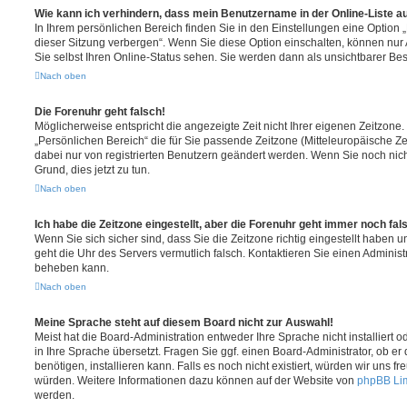
Wie kann ich verhindern, dass mein Benutzername in der Online-Liste a
In Ihrem persönlichen Bereich finden Sie in den Einstellungen eine Option
dieser Sitzung verbergen“. Wenn Sie diese Option einschalten, können nur
Sie selbst Ihren Online-Status sehen. Sie werden dann als unsichtbarer Be
Nach oben
Die Forenuhr geht falsch!
Möglicherweise entspricht die angezeigte Zeit nicht Ihrer eigenen Zeitzone. 
„Persönlichen Bereich“ die für Sie passende Zeitzone (Mitteleuropäische Zeit
dabei nur von registrierten Benutzern geändert werden. Wenn Sie noch nicht re
Grund, dies jetzt zu tun.
Nach oben
Ich habe die Zeitzone eingestellt, aber die Forenuhr geht immer noch fal
Wenn Sie sich sicher sind, dass Sie die Zeitzone richtig eingestellt haben un
geht die Uhr des Servers vermutlich falsch. Kontaktieren Sie einen Administ
beheben kann.
Nach oben
Meine Sprache steht auf diesem Board nicht zur Auswahl!
Meist hat die Board-Administration entweder Ihre Sprache nicht installiert
in Ihre Sprache übersetzt. Fragen Sie ggf. einen Board-Administrator, ob er
benötigen, installieren kann. Falls es noch nicht existiert, würden wir uns 
würden. Weitere Informationen dazu können auf der Website von
phpBB Li
werden.