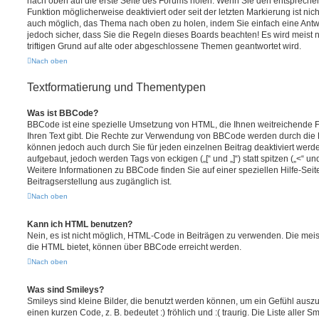
nach oben auf die erste Seite des Forums holen. Wenn Sie den entsprechen
Funktion möglicherweise deaktiviert oder seit der letzten Markierung ist nic
auch möglich, das Thema nach oben zu holen, indem Sie einfach eine Antwo
jedoch sicher, dass Sie die Regeln dieses Boards beachten! Es wird meist
triftigen Grund auf alte oder abgeschlossene Themen geantwortet wird.
Nach oben
Textformatierung und Thementypen
Was ist BBCode?
BBCode ist eine spezielle Umsetzung von HTML, die Ihnen weitreichende F
Ihren Text gibt. Die Rechte zur Verwendung von BBCode werden durch die 
können jedoch auch durch Sie für jeden einzelnen Beitrag deaktiviert wer
aufgebaut, jedoch werden Tags von eckigen („[“ und „]“) statt spitzen („<“ 
Weitere Informationen zu BBCode finden Sie auf einer speziellen Hilfe-Seite
Beitragserstellung aus zugänglich ist.
Nach oben
Kann ich HTML benutzen?
Nein, es ist nicht möglich, HTML-Code in Beiträgen zu verwenden. Die mei
die HTML bietet, können über BBCode erreicht werden.
Nach oben
Was sind Smileys?
Smileys sind kleine Bilder, die benutzt werden können, um ein Gefühl auszu
einen kurzen Code, z. B. bedeutet :) fröhlich und :( traurig. Die Liste aller