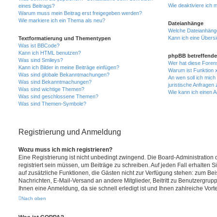
Wie deaktiviere ich
eines Beitrags?
Warum muss mein Beitrag erst freigegeben werden?
Wie markiere ich ein Thema als neu?
Dateianhänge
Welche Dateianhänge
Kann ich eine Übersi
Textformatierung und Thementypen
Was ist BBCode?
Kann ich HTML benutzen?
phpBB betreffende
Was sind Smileys?
Wer hat diese Foren
Kann ich Bilder in meine Beiträge einfügen?
Warum ist Funktion x
Was sind globale Bekanntmachungen?
An wen soll ich mic
Was sind Bekanntmachungen?
juristische Anfragen
Was sind wichtige Themen?
Wie kann ich einen A
Was sind geschlossene Themen?
Was sind Themen-Symbole?
Registrierung und Anmeldung
Wozu muss ich mich registrieren?
Eine Registrierung ist nicht unbedingt zwingend. Die Board-Administration
registriert sein müssen, um Beiträge zu schreiben. Auf jeden Fall erhalten Sie 
auf zusätzliche Funktionen, die Gästen nicht zur Verfügung stehen: zum Beis
Nachrichten, E-Mail-Versand an andere Mitglieder, Beitritt zu Benutzergrup
Ihnen eine Anmeldung, da sie schnell erledigt ist und Ihnen zahlreiche Vortei
Nach oben