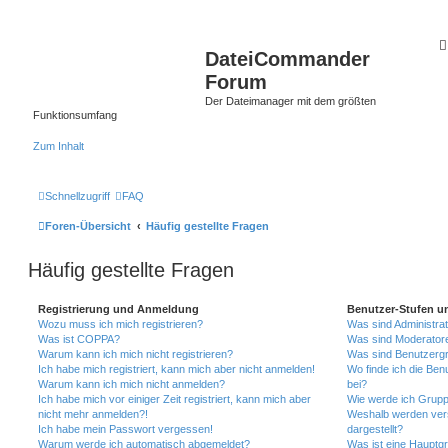
DateiCommander
Forum
Der Dateimanager mit dem größten
Funktionsumfang
Zum Inhalt
Schnellzugriff
FAQ
Foren-Übersicht
Häufig gestellte Fragen
Häufig gestellte Fragen
Registrierung und Anmeldung
Benutzer-Stufen u
Wozu muss ich mich registrieren?
Was sind Administra
Was ist COPPA?
Was sind Moderator
Warum kann ich mich nicht registrieren?
Was sind Benutzerg
Ich habe mich registriert, kann mich aber nicht anmelden!
Wo finde ich die Ben
Warum kann ich mich nicht anmelden?
bei?
Ich habe mich vor einiger Zeit registriert, kann mich aber
Wie werde ich Grupp
nicht mehr anmelden?!
Weshalb werden ver
Ich habe mein Passwort vergessen!
dargestellt?
Warum werde ich automatisch abgemeldet?
Was ist eine Hauptg