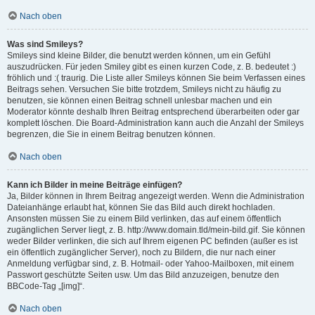
Nach oben
Was sind Smileys?
Smileys sind kleine Bilder, die benutzt werden können, um ein Gefühl
auszudrücken. Für jeden Smiley gibt es einen kurzen Code, z. B. bedeutet :)
fröhlich und :( traurig. Die Liste aller Smileys können Sie beim Verfassen eines
Beitrags sehen. Versuchen Sie bitte trotzdem, Smileys nicht zu häufig zu
benutzen, sie können einen Beitrag schnell unlesbar machen und ein
Moderator könnte deshalb Ihren Beitrag entsprechend überarbeiten oder gar
komplett löschen. Die Board-Administration kann auch die Anzahl der Smileys
begrenzen, die Sie in einem Beitrag benutzen können.
Nach oben
Kann ich Bilder in meine Beiträge einfügen?
Ja, Bilder können in Ihrem Beitrag angezeigt werden. Wenn die Administration
Dateianhänge erlaubt hat, können Sie das Bild auch direkt hochladen.
Ansonsten müssen Sie zu einem Bild verlinken, das auf einem öffentlich
zugänglichen Server liegt, z. B. http://www.domain.tld/mein-bild.gif. Sie können
weder Bilder verlinken, die sich auf Ihrem eigenen PC befinden (außer es ist
ein öffentlich zugänglicher Server), noch zu Bildern, die nur nach einer
Anmeldung verfügbar sind, z. B. Hotmail- oder Yahoo-Mailboxen, mit einem
Passwort geschützte Seiten usw. Um das Bild anzuzeigen, benutze den
BBCode-Tag „[img]“.
Nach oben