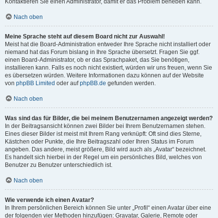
Kontaktieren Sie einen Administrator, damit er das Problem beheben kann.
Nach oben
Meine Sprache steht auf diesem Board nicht zur Auswahl!
Meist hat die Board-Administration entweder Ihre Sprache nicht installiert oder
niemand hat das Forum bislang in Ihre Sprache übersetzt. Fragen Sie ggf.
einen Board-Administrator, ob er das Sprachpaket, das Sie benötigen,
installieren kann. Falls es noch nicht existiert, würden wir uns freuen, wenn Sie
es übersetzen würden. Weitere Informationen dazu können auf der Website
von
phpBB Limited
oder auf
phpBB.de
gefunden werden.
Nach oben
Was sind das für Bilder, die bei meinem Benutzernamen angezeigt werden?
In der Beitragsansicht können zwei Bilder bei Ihrem Benutzernamen stehen.
Eines dieser Bilder ist meist mit Ihrem Rang verknüpft: Oft sind dies Sterne,
Kästchen oder Punkte, die Ihre Beitragszahl oder Ihren Status im Forum
angeben. Das andere, meist größere, Bild wird auch als „Avatar“ bezeichnet.
Es handelt sich hierbei in der Regel um ein persönliches Bild, welches von
Benutzer zu Benutzer unterschiedlich ist.
Nach oben
Wie verwende ich einen Avatar?
In Ihrem persönlichen Bereich können Sie unter „Profil“ einen Avatar über eine
der folgenden vier Methoden hinzufügen: Gravatar, Galerie, Remote oder