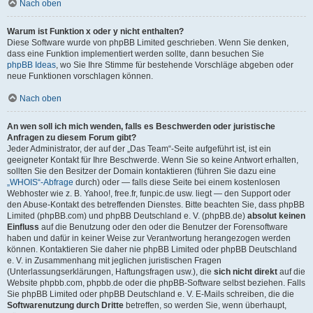
Nach oben
Warum ist Funktion x oder y nicht enthalten?
Diese Software wurde von phpBB Limited geschrieben. Wenn Sie denken,
dass eine Funktion implementiert werden sollte, dann besuchen Sie
phpBB Ideas
, wo Sie Ihre Stimme für bestehende Vorschläge abgeben oder
neue Funktionen vorschlagen können.
Nach oben
An wen soll ich mich wenden, falls es Beschwerden oder juristische
Anfragen zu diesem Forum gibt?
Jeder Administrator, der auf der „Das Team“-Seite aufgeführt ist, ist ein
geeigneter Kontakt für Ihre Beschwerde. Wenn Sie so keine Antwort erhalten,
sollten Sie den Besitzer der Domain kontaktieren (führen Sie dazu eine
„WHOIS“-Abfrage
durch) oder — falls diese Seite bei einem kostenlosen
Webhoster wie z. B. Yahoo!, free.fr, funpic.de usw. liegt — den Support oder
den Abuse-Kontakt des betreffenden Dienstes. Bitte beachten Sie, dass phpBB
Limited (phpBB.com) und phpBB Deutschland e. V. (phpBB.de)
absolut keinen
Einfluss
auf die Benutzung oder den oder die Benutzer der Forensoftware
haben und dafür in keiner Weise zur Verantwortung herangezogen werden
können. Kontaktieren Sie daher nie phpBB Limited oder phpBB Deutschland
e. V. in Zusammenhang mit jeglichen juristischen Fragen
(Unterlassungserklärungen, Haftungsfragen usw.), die
sich nicht direkt
auf die
Website phpbb.com, phpbb.de oder die phpBB-Software selbst beziehen. Falls
Sie phpBB Limited oder phpBB Deutschland e. V. E-Mails schreiben, die die
Softwarenutzung durch Dritte
betreffen, so werden Sie, wenn überhaupt,