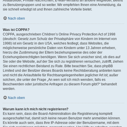
Avatarbilder, Private Nachrichten, E-Mail-Versand an andere Mitglieder, Beitritt
zu Benutzergruppen und so weiter. Wir empfehlen Ihnen eine Anmeldung, da
sie schnell erledigt ist und Ihnen zahlreiche Vorteile bietet.
Nach oben
Was ist COPPA?
COPPA, ausgeschrieben Children’s Online Privacy Protection Act of 1998
(deutsch: Gesetz zum Schutz der Privatsphäre von Kindern im Internet von
1998) ist ein Gesetz in den USA, welches festlegt, dass Websites, die
möglicherweise persönliche Daten von Kindern unter 13 Jahren erheben,
hierzu die Zustimmung der Eltern beziehungsweise des oder der
Erziehungsberechtigten benötigen. Wenn Sie sich unsicher sind, ob dies auf
Sie oder die Website, auf der Sie sich zu registrieren versuchen, zutrifft, ziehen
Sie einen rechtlichen Beistand zu Rate. Bitte beachten Sie, dass phpBB
Limited und der Besitzer dieses Boards keine Rechtsberatung anbieten kann
und nicht die Anlaufstelle für Rechtsangelegenheiten jeglicher Art ist; außer
solchen, die unter der Frage „An wen soll ich mich wenden, falls es
Beschwerden oder juristische Anfragen zu diesem Forum gibt?“ behandelt
werden.
Nach oben
Warum kann ich mich nicht registrieren?
Es kann sein, dass die Board-Administration die Registrierung komplett
ausgeschaltet hat, damit sich keine neuen Benutzer mehr anmelden können.
Es könnte auch sein, dass Ihre IP-Adresse oder der Benutzername, mit dem