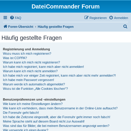
DateiCommander Forum
FAQ
Registrieren
Anmelden
S
Foren-Übersicht
Häufig gestellte Fragen
u
Häufig gestellte Fragen
c
h
Registrierung und Anmeldung
Wozu muss ich mich registrieren?
e
Was ist COPPA?
Warum kann ich mich nicht registrieren?
Ich habe mich registriert, kann mich aber nicht anmelden!
Warum kann ich mich nicht anmelden?
Ich habe mich vor einiger Zeit registriert, kann mich aber nicht mehr anmelden?!
Ich habe mein Passwort vergessen!
Warum werde ich automatisch abgemeldet?
Wozu ist die Funktion „Alle Cookies löschen“?
Benutzerpräferenzen und -einstellungen
Wie kann ich meine Einstellungen ändern?
Wie kann ich verhindern, dass mein Benutzername in der Online-Liste auftaucht?
Die Forenuhr geht falsch!
Ich habe die Zeitzone eingestellt, aber die Forenuhr geht immer noch falsch!
Meine Sprache steht auf diesem Board nicht zur Auswahl!
Was sind das für Bilder, die bei meinem Benutzernamen angezeigt werden?
Wie verwende ich einen Avatar?