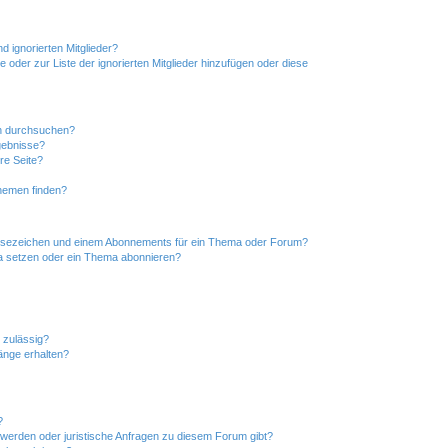
d ignorierten Mitglieder?
e oder zur Liste der ignorierten Mitglieder hinzufügen oder diese
en durchsuchen?
gebnisse?
re Seite?
hemen finden?
esezeichen und einem Abonnements für ein Thema oder Forum?
a setzen oder ein Thema abonnieren?
 zulässig?
hänge erhalten?
?
hwerden oder juristische Anfragen zu diesem Forum gibt?