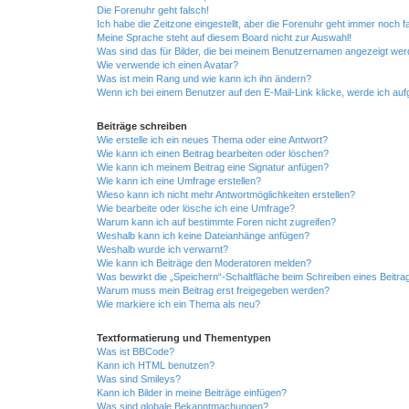
Die Forenuhr geht falsch!
Ich habe die Zeitzone eingestellt, aber die Forenuhr geht immer noch f
Meine Sprache steht auf diesem Board nicht zur Auswahl!
Was sind das für Bilder, die bei meinem Benutzernamen angezeigt we
Wie verwende ich einen Avatar?
Was ist mein Rang und wie kann ich ihn ändern?
Wenn ich bei einem Benutzer auf den E-Mail-Link klicke, werde ich au
Beiträge schreiben
Wie erstelle ich ein neues Thema oder eine Antwort?
Wie kann ich einen Beitrag bearbeiten oder löschen?
Wie kann ich meinem Beitrag eine Signatur anfügen?
Wie kann ich eine Umfrage erstellen?
Wieso kann ich nicht mehr Antwortmöglichkeiten erstellen?
Wie bearbeite oder lösche ich eine Umfrage?
Warum kann ich auf bestimmte Foren nicht zugreifen?
Weshalb kann ich keine Dateianhänge anfügen?
Weshalb wurde ich verwarnt?
Wie kann ich Beiträge den Moderatoren melden?
Was bewirkt die „Speichern“-Schaltfläche beim Schreiben eines Beitra
Warum muss mein Beitrag erst freigegeben werden?
Wie markiere ich ein Thema als neu?
Textformatierung und Thementypen
Was ist BBCode?
Kann ich HTML benutzen?
Was sind Smileys?
Kann ich Bilder in meine Beiträge einfügen?
Was sind globale Bekanntmachungen?