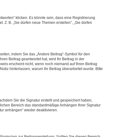
worten“ klicken. Es könnte sein, dass eine Registrierung
t. Z. B. „Sie dürfen neue Themen erstellen“, „Sie dürfen
beiten, indem Sie das „Ändere Beitrag“-Symbol für den
ren Beitrag geantwortet hat, wird Ihr Beitrag in der
nweis erscheint nicht, wenn noch niemand auf Ihren Beitrag
Notiz hinterlassen, warum Ihr Beitrag überarbeitet wurde. Bitte
chdem Sie die Signatur erstellt und gespeichert haben,
nlichen Bereich das standardmäßige Anhängen Ihrer Signatur
tur anhängen“ wieder deaktivieren.
ormulars zur Beitragserstellung. Sollten Sie diesen Bereich