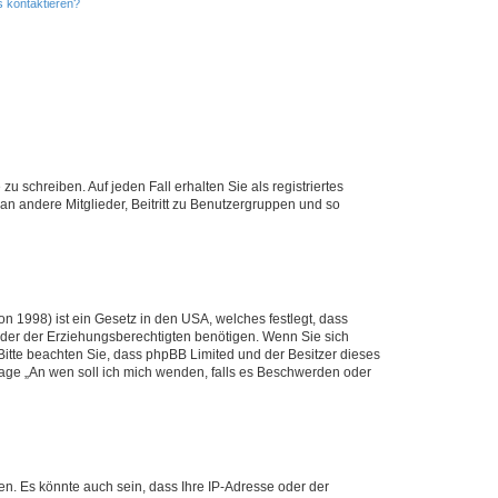
s kontaktieren?
u schreiben. Auf jeden Fall erhalten Sie als registriertes
 an andere Mitglieder, Beitritt zu Benutzergruppen und so
n 1998) ist ein Gesetz in den USA, welches festlegt, dass
der der Erziehungsberechtigten benötigen. Wenn Sie sich
e. Bitte beachten Sie, dass phpBB Limited und der Besitzer dieses
Frage „An wen soll ich mich wenden, falls es Beschwerden oder
n. Es könnte auch sein, dass Ihre IP-Adresse oder der