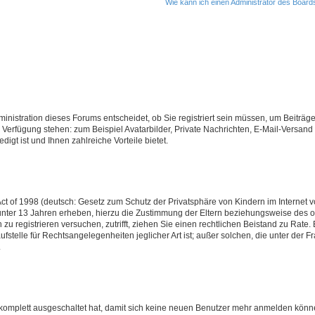
Wie kann ich einen Administrator des Board
nistration dieses Forums entscheidet, ob Sie registriert sein müssen, um Beiträge z
ur Verfügung stehen: zum Beispiel Avatarbilder, Private Nachrichten, E-Mail-Versand
igt ist und Ihnen zahlreiche Vorteile bietet.
t of 1998 (deutsch: Gesetz zum Schutz der Privatsphäre von Kindern im Internet vo
unter 13 Jahren erheben, hierzu die Zustimmung der Eltern beziehungsweise des o
h zu registrieren versuchen, zutrifft, ziehen Sie einen rechtlichen Beistand zu Rat
stelle für Rechtsangelegenheiten jeglicher Art ist; außer solchen, die unter der 
.
 komplett ausgeschaltet hat, damit sich keine neuen Benutzer mehr anmelden könne