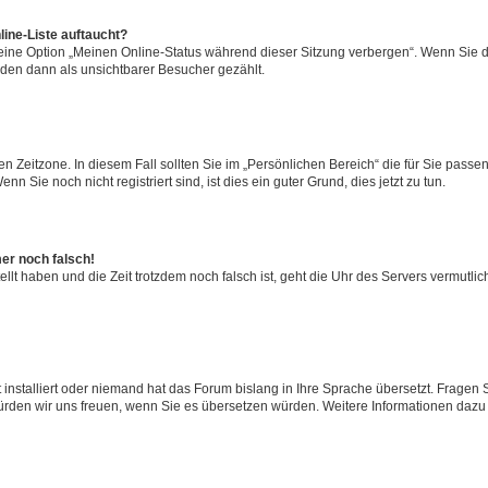
ine-Liste auftaucht?
 eine Option „Meinen Online-Status während dieser Sitzung verbergen“. Wenn Sie d
rden dann als unsichtbarer Besucher gezählt.
n Zeitzone. In diesem Fall sollten Sie im „Persönlichen Bereich“ die für Sie passend
 Sie noch nicht registriert sind, ist dies ein guter Grund, dies jetzt zu tun.
mer noch falsch!
ellt haben und die Zeit trotzdem noch falsch ist, geht die Uhr des Servers vermutlic
 installiert oder niemand hat das Forum bislang in Ihre Sprache übersetzt. Fragen 
t, würden wir uns freuen, wenn Sie es übersetzen würden. Weitere Informationen da