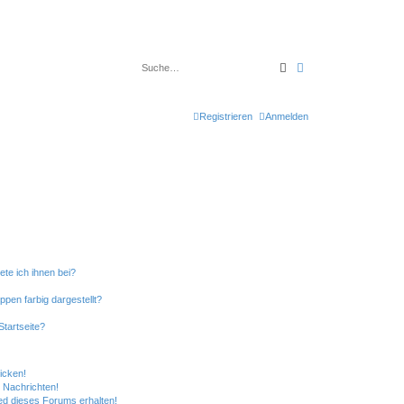
Suche
Erweiterte Suche
Registrieren
Anmelden
ete ich ihnen bei?
en farbig dargestellt?
tartseite?
icken!
 Nachrichten!
ed dieses Forums erhalten!