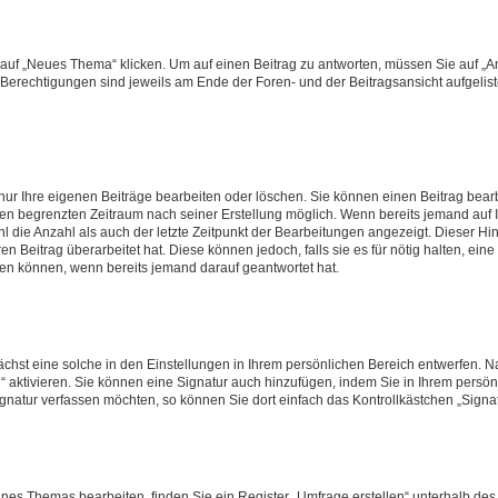
f „Neues Thema“ klicken. Um auf einen Beitrag zu antworten, müssen Sie auf „Ant
e Berechtigungen sind jeweils am Ende der Foren- und der Beitragsansicht aufgeliste
nur Ihre eigenen Beiträge bearbeiten oder löschen. Sie können einen Beitrag bear
nen begrenzten Zeitraum nach seiner Erstellung möglich. Wenn bereits jemand auf Ih
 die Anzahl als auch der letzte Zeitpunkt der Bearbeitungen angezeigt. Dieser Hi
 Beitrag überarbeitet hat. Diese können jedoch, falls sie es für nötig halten, eine 
hen können, wenn bereits jemand darauf geantwortet hat.
hst eine solche in den Einstellungen in Ihrem persönlichen Bereich entwerfen. Na
 aktivieren. Sie können eine Signatur auch hinzufügen, indem Sie in Ihrem persö
gnatur verfassen möchten, so können Sie dort einfach das Kontrollkästchen „Signa
es Themas bearbeiten, finden Sie ein Register „Umfrage erstellen“ unterhalb des F