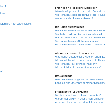
alsch!
Freunde und ignorierte Mitglieder
Wozu benötige ich die Listen der Freunde un
rden?
Wie kann ich Mitglieder zur Liste der Freund
wieder aus den Listen entfernen?
fgefordert, mich anzumelden.
Die Foren durchsuchen
Wie kann ich ein Forum oder mehrere For
Weshalb erhalte ich bei der Suche keine Er
Warum bekomme ich bei der Suche eine lee
Wie kann ich nach Mitgliedern suchen?
Wie kann ich meine eigenen Beiträge und T
Abonnements und Lesezeichen
Was ist der Unterschied zwischen einem L
Wie kann ich ein Lesezeichen auf ein Them
Wie kann ich ein Forum abonnieren?
Wie deaktiviere ich meine Abonnements?
gs?
Dateianhänge
Welche Dateianhänge sind in diesem Forum
Kann ich eine Übersicht all meiner Dateian
phpBB betreffende Fragen
Wer hat diese Forensoftware entwickelt?
Warum ist Funktion x oder y nicht enthalten
An wen soll ich mich wenden, falls es Besc