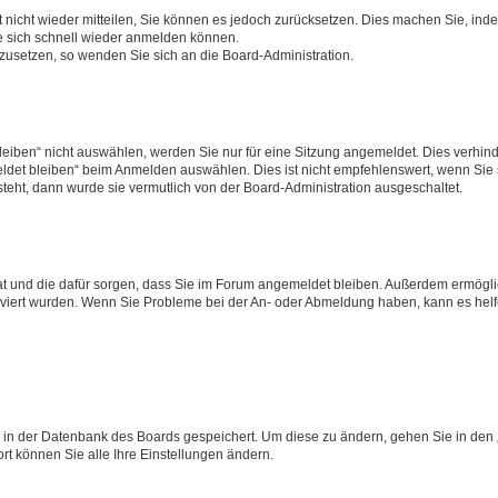
rt nicht wieder mitteilen, Sie können es jedoch zurücksetzen. Dies machen Sie, in
e sich schnell wieder anmelden können.
ckzusetzen, so wenden Sie sich an die Board-Administration.
ben“ nicht auswählen, werden Sie nur für eine Sitzung angemeldet. Dies verhinde
et bleiben“ beim Anmelden auswählen. Dies ist nicht empfehlenswert, wenn Sie s
steht, dann wurde sie vermutlich von der Board-Administration ausgeschaltet.
 hat und die dafür sorgen, dass Sie im Forum angemeldet bleiben. Außerdem ermögl
ktiviert wurden. Wenn Sie Probleme bei der An- oder Abmeldung haben, kann es hel
en in der Datenbank des Boards gespeichert. Um diese zu ändern, gehen Sie in den 
rt können Sie alle Ihre Einstellungen ändern.