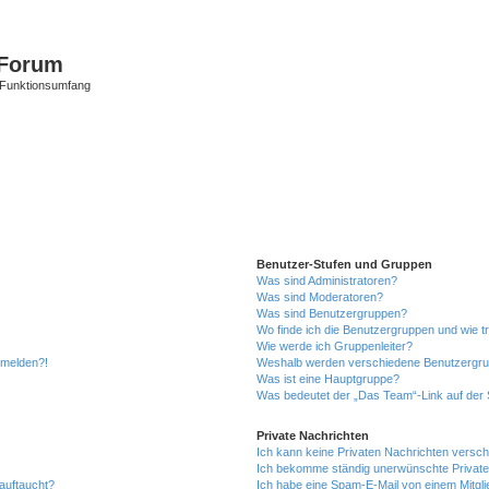
Forum
 Funktionsumfang
Benutzer-Stufen und Gruppen
Was sind Administratoren?
Was sind Moderatoren?
Was sind Benutzergruppen?
Wo finde ich die Benutzergruppen und wie tr
Wie werde ich Gruppenleiter?
anmelden?!
Weshalb werden verschiedene Benutzergrupp
Was ist eine Hauptgruppe?
Was bedeutet der „Das Team“-Link auf der S
Private Nachrichten
Ich kann keine Privaten Nachrichten versch
Ich bekomme ständig unerwünschte Private
auftaucht?
Ich habe eine Spam-E-Mail von einem Mitgli