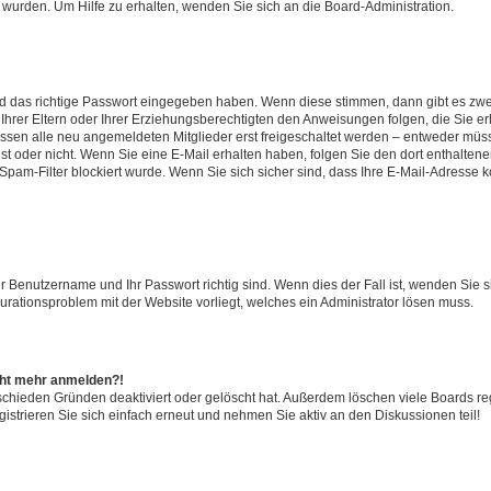
 wurden. Um Hilfe zu erhalten, wenden Sie sich an die Board-Administration.
nd das richtige Passwort eingegeben haben. Wenn diese stimmen, dann gibt es zw
Ihrer Eltern oder Ihrer Erziehungsberechtigten den Anweisungen folgen, die Sie erh
üssen alle neu angemeldeten Mitglieder erst freigeschaltet werden – entweder müsse
 ist oder nicht. Wenn Sie eine E-Mail erhalten haben, folgen Sie den dort enthalte
pam-Filter blockiert wurde. Wenn Sie sich sicher sind, dass Ihre E-Mail-Adresse 
hr Benutzername und Ihr Passwort richtig sind. Wenn dies der Fall ist, wenden Sie
gurationsproblem mit der Website vorliegt, welches ein Administrator lösen muss.
icht mehr anmelden?!
schieden Gründen deaktiviert oder gelöscht hat. Außerdem löschen viele Boards reg
strieren Sie sich einfach erneut und nehmen Sie aktiv an den Diskussionen teil!