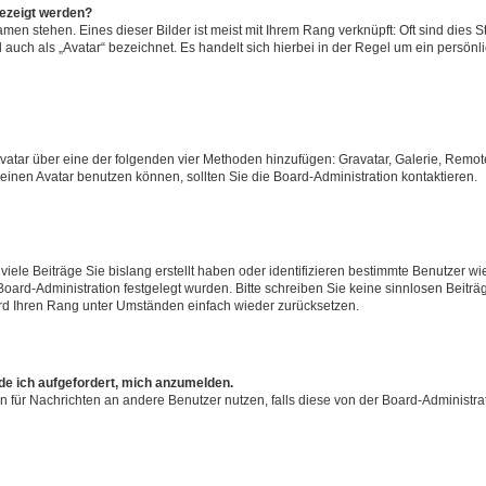
gezeigt werden?
men stehen. Eines dieser Bilder ist meist mit Ihrem Rang verknüpft: Oft sind dies S
auch als „Avatar“ bezeichnet. Es handelt sich hierbei in der Regel um ein persönl
 Avatar über eine der folgenden vier Methoden hinzufügen: Gravatar, Galerie, Rem
inen Avatar benutzen können, sollten Sie die Board-Administration kontaktieren.
iele Beiträge Sie bislang erstellt haben oder identifizieren bestimmte Benutzer
 Board-Administration festgelegt wurden. Bitte schreiben Sie keine sinnlosen Beit
wird Ihren Rang unter Umständen einfach wieder zurücksetzen.
rde ich aufgefordert, mich anzumelden.
ion für Nachrichten an andere Benutzer nutzen, falls diese von der Board-Administ