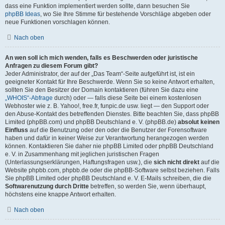
dass eine Funktion implementiert werden sollte, dann besuchen Sie
phpBB Ideas
, wo Sie Ihre Stimme für bestehende Vorschläge abgeben oder
neue Funktionen vorschlagen können.
Nach oben
An wen soll ich mich wenden, falls es Beschwerden oder juristische
Anfragen zu diesem Forum gibt?
Jeder Administrator, der auf der „Das Team“-Seite aufgeführt ist, ist ein
geeigneter Kontakt für Ihre Beschwerde. Wenn Sie so keine Antwort erhalten,
sollten Sie den Besitzer der Domain kontaktieren (führen Sie dazu eine
„WHOIS“-Abfrage
durch) oder — falls diese Seite bei einem kostenlosen
Webhoster wie z. B. Yahoo!, free.fr, funpic.de usw. liegt — den Support oder
den Abuse-Kontakt des betreffenden Dienstes. Bitte beachten Sie, dass phpBB
Limited (phpBB.com) und phpBB Deutschland e. V. (phpBB.de)
absolut keinen
Einfluss
auf die Benutzung oder den oder die Benutzer der Forensoftware
haben und dafür in keiner Weise zur Verantwortung herangezogen werden
können. Kontaktieren Sie daher nie phpBB Limited oder phpBB Deutschland
e. V. in Zusammenhang mit jeglichen juristischen Fragen
(Unterlassungserklärungen, Haftungsfragen usw.), die
sich nicht direkt
auf die
Website phpbb.com, phpbb.de oder die phpBB-Software selbst beziehen. Falls
Sie phpBB Limited oder phpBB Deutschland e. V. E-Mails schreiben, die die
Softwarenutzung durch Dritte
betreffen, so werden Sie, wenn überhaupt,
höchstens eine knappe Antwort erhalten.
Nach oben