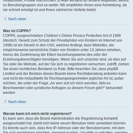
Avatarbilder, Private Nachrichten, E-Mail-Versand an andere Mitglieder, Beitritt
zu Benutzergruppen und so weiter. Wir empfehlen Ihnen eine Anmeldung, da
sie schnell erledigt ist und Ihnen zahlreiche Vorteile bietet.
Nach oben
Was ist COPPA?
COPPA, ausgeschrieben Children’s Online Privacy Protection Act of 1998
(deutsch: Gesetz zum Schutz der Privatsphäre von Kindern im Internet von
1998) ist ein Gesetz in den USA, welches festlegt, dass Websites, die
möglicherweise persönliche Daten von Kindern unter 13 Jahren erheben,
hierzu die Zustimmung der Eltern beziehungsweise des oder der
Erziehungsberechtigten benötigen. Wenn Sie sich unsicher sind, ob dies auf
Sie oder die Website, auf der Sie sich zu registrieren versuchen, zutrifft, ziehen
Sie einen rechtlichen Beistand zu Rate. Bitte beachten Sie, dass phpBB
Limited und der Besitzer dieses Boards keine Rechtsberatung anbieten kann
und nicht die Anlaufstelle für Rechtsangelegenheiten jeglicher Art ist; außer
solchen, die unter der Frage „An wen soll ich mich wenden, falls es
Beschwerden oder juristische Anfragen zu diesem Forum gibt?“ behandelt
werden.
Nach oben
Warum kann ich mich nicht registrieren?
Es kann sein, dass die Board-Administration die Registrierung komplett
ausgeschaltet hat, damit sich keine neuen Benutzer mehr anmelden können.
Es könnte auch sein, dass Ihre IP-Adresse oder der Benutzername, mit dem
Sie sich registrieren möchten, gesperrt wurden. Um Hilfe zu erhalten, wenden