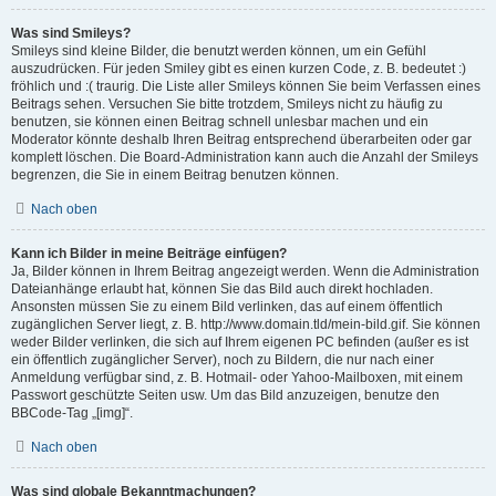
Was sind Smileys?
Smileys sind kleine Bilder, die benutzt werden können, um ein Gefühl
auszudrücken. Für jeden Smiley gibt es einen kurzen Code, z. B. bedeutet :)
fröhlich und :( traurig. Die Liste aller Smileys können Sie beim Verfassen eines
Beitrags sehen. Versuchen Sie bitte trotzdem, Smileys nicht zu häufig zu
benutzen, sie können einen Beitrag schnell unlesbar machen und ein
Moderator könnte deshalb Ihren Beitrag entsprechend überarbeiten oder gar
komplett löschen. Die Board-Administration kann auch die Anzahl der Smileys
begrenzen, die Sie in einem Beitrag benutzen können.
Nach oben
Kann ich Bilder in meine Beiträge einfügen?
Ja, Bilder können in Ihrem Beitrag angezeigt werden. Wenn die Administration
Dateianhänge erlaubt hat, können Sie das Bild auch direkt hochladen.
Ansonsten müssen Sie zu einem Bild verlinken, das auf einem öffentlich
zugänglichen Server liegt, z. B. http://www.domain.tld/mein-bild.gif. Sie können
weder Bilder verlinken, die sich auf Ihrem eigenen PC befinden (außer es ist
ein öffentlich zugänglicher Server), noch zu Bildern, die nur nach einer
Anmeldung verfügbar sind, z. B. Hotmail- oder Yahoo-Mailboxen, mit einem
Passwort geschützte Seiten usw. Um das Bild anzuzeigen, benutze den
BBCode-Tag „[img]“.
Nach oben
Was sind globale Bekanntmachungen?