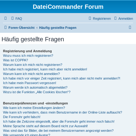
DateiCommander Forum
FAQ
Registrieren
Anmelden
S
Foren-Übersicht
Häufig gestellte Fragen
u
Häufig gestellte Fragen
c
h
Registrierung und Anmeldung
Wozu muss ich mich registrieren?
e
Was ist COPPA?
Warum kann ich mich nicht registrieren?
Ich habe mich registriert, kann mich aber nicht anmelden!
Warum kann ich mich nicht anmelden?
Ich habe mich vor einiger Zeit registriert, kann mich aber nicht mehr anmelden?!
Ich habe mein Passwort vergessen!
Warum werde ich automatisch abgemeldet?
Wozu ist die Funktion „Alle Cookies löschen“?
Benutzerpräferenzen und -einstellungen
Wie kann ich meine Einstellungen ändern?
Wie kann ich verhindern, dass mein Benutzername in der Online-Liste auftaucht?
Die Forenuhr geht falsch!
Ich habe die Zeitzone eingestellt, aber die Forenuhr geht immer noch falsch!
Meine Sprache steht auf diesem Board nicht zur Auswahl!
Was sind das für Bilder, die bei meinem Benutzernamen angezeigt werden?
Wie verwende ich einen Avatar?