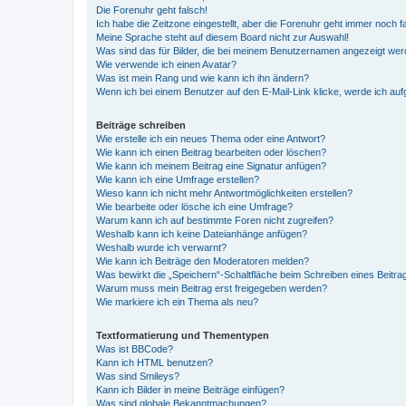
Die Forenuhr geht falsch!
Ich habe die Zeitzone eingestellt, aber die Forenuhr geht immer noch f
Meine Sprache steht auf diesem Board nicht zur Auswahl!
Was sind das für Bilder, die bei meinem Benutzernamen angezeigt we
Wie verwende ich einen Avatar?
Was ist mein Rang und wie kann ich ihn ändern?
Wenn ich bei einem Benutzer auf den E-Mail-Link klicke, werde ich au
Beiträge schreiben
Wie erstelle ich ein neues Thema oder eine Antwort?
Wie kann ich einen Beitrag bearbeiten oder löschen?
Wie kann ich meinem Beitrag eine Signatur anfügen?
Wie kann ich eine Umfrage erstellen?
Wieso kann ich nicht mehr Antwortmöglichkeiten erstellen?
Wie bearbeite oder lösche ich eine Umfrage?
Warum kann ich auf bestimmte Foren nicht zugreifen?
Weshalb kann ich keine Dateianhänge anfügen?
Weshalb wurde ich verwarnt?
Wie kann ich Beiträge den Moderatoren melden?
Was bewirkt die „Speichern“-Schaltfläche beim Schreiben eines Beitra
Warum muss mein Beitrag erst freigegeben werden?
Wie markiere ich ein Thema als neu?
Textformatierung und Thementypen
Was ist BBCode?
Kann ich HTML benutzen?
Was sind Smileys?
Kann ich Bilder in meine Beiträge einfügen?
Was sind globale Bekanntmachungen?