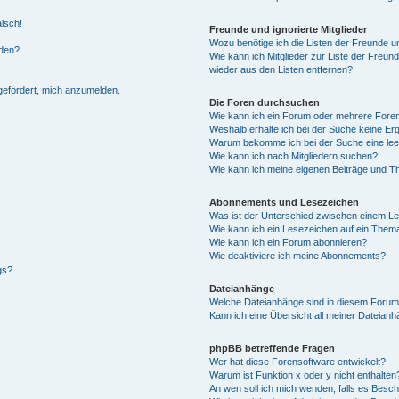
alsch!
Freunde und ignorierte Mitglieder
Wozu benötige ich die Listen der Freunde un
rden?
Wie kann ich Mitglieder zur Liste der Freund
wieder aus den Listen entfernen?
fgefordert, mich anzumelden.
Die Foren durchsuchen
Wie kann ich ein Forum oder mehrere For
Weshalb erhalte ich bei der Suche keine Er
Warum bekomme ich bei der Suche eine lee
Wie kann ich nach Mitgliedern suchen?
Wie kann ich meine eigenen Beiträge und T
Abonnements und Lesezeichen
Was ist der Unterschied zwischen einem L
Wie kann ich ein Lesezeichen auf ein Them
Wie kann ich ein Forum abonnieren?
Wie deaktiviere ich meine Abonnements?
gs?
Dateianhänge
Welche Dateianhänge sind in diesem Forum
Kann ich eine Übersicht all meiner Dateian
phpBB betreffende Fragen
Wer hat diese Forensoftware entwickelt?
Warum ist Funktion x oder y nicht enthalten
An wen soll ich mich wenden, falls es Besc