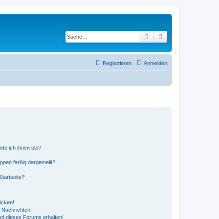
Suche
Erweiterte Suche
Registrieren
Anmelden
ete ich ihnen bei?
en farbig dargestellt?
tartseite?
icken!
 Nachrichten!
ed dieses Forums erhalten!