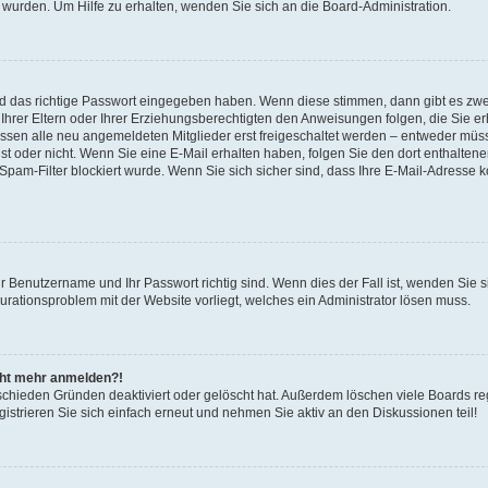
 wurden. Um Hilfe zu erhalten, wenden Sie sich an die Board-Administration.
nd das richtige Passwort eingegeben haben. Wenn diese stimmen, dann gibt es zw
Ihrer Eltern oder Ihrer Erziehungsberechtigten den Anweisungen folgen, die Sie erh
üssen alle neu angemeldeten Mitglieder erst freigeschaltet werden – entweder müsse
 ist oder nicht. Wenn Sie eine E-Mail erhalten haben, folgen Sie den dort enthalte
pam-Filter blockiert wurde. Wenn Sie sich sicher sind, dass Ihre E-Mail-Adresse 
hr Benutzername und Ihr Passwort richtig sind. Wenn dies der Fall ist, wenden Sie
gurationsproblem mit der Website vorliegt, welches ein Administrator lösen muss.
icht mehr anmelden?!
schieden Gründen deaktiviert oder gelöscht hat. Außerdem löschen viele Boards reg
strieren Sie sich einfach erneut und nehmen Sie aktiv an den Diskussionen teil!