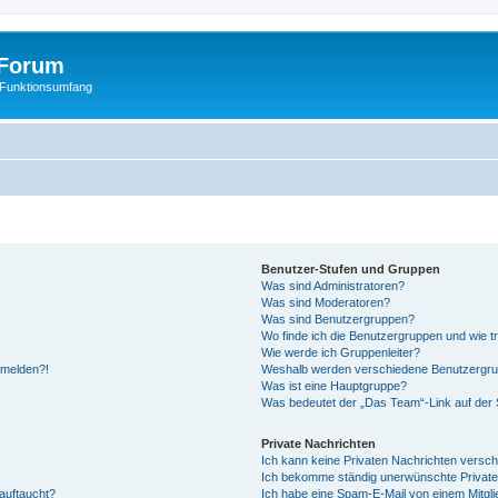
Forum
 Funktionsumfang
Benutzer-Stufen und Gruppen
Was sind Administratoren?
Was sind Moderatoren?
Was sind Benutzergruppen?
Wo finde ich die Benutzergruppen und wie tr
Wie werde ich Gruppenleiter?
anmelden?!
Weshalb werden verschiedene Benutzergrupp
Was ist eine Hauptgruppe?
Was bedeutet der „Das Team“-Link auf der S
Private Nachrichten
Ich kann keine Privaten Nachrichten versch
Ich bekomme ständig unerwünschte Private
auftaucht?
Ich habe eine Spam-E-Mail von einem Mitgli