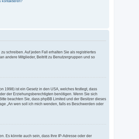
s kontaktieren?
u schreiben. Auf jeden Fall erhalten Sie als registriertes
 an andere Mitglieder, Beitritt zu Benutzergruppen und so
n 1998) ist ein Gesetz in den USA, welches festlegt, dass
der der Erziehungsberechtigten benötigen. Wenn Sie sich
e. Bitte beachten Sie, dass phpBB Limited und der Besitzer dieses
Frage „An wen soll ich mich wenden, falls es Beschwerden oder
n. Es könnte auch sein, dass Ihre IP-Adresse oder der