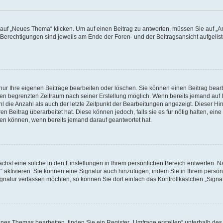
f „Neues Thema“ klicken. Um auf einen Beitrag zu antworten, müssen Sie auf „Ant
e Berechtigungen sind jeweils am Ende der Foren- und der Beitragsansicht aufgeliste
nur Ihre eigenen Beiträge bearbeiten oder löschen. Sie können einen Beitrag bear
nen begrenzten Zeitraum nach seiner Erstellung möglich. Wenn bereits jemand auf Ih
 die Anzahl als auch der letzte Zeitpunkt der Bearbeitungen angezeigt. Dieser Hi
 Beitrag überarbeitet hat. Diese können jedoch, falls sie es für nötig halten, eine 
hen können, wenn bereits jemand darauf geantwortet hat.
hst eine solche in den Einstellungen in Ihrem persönlichen Bereich entwerfen. Na
 aktivieren. Sie können eine Signatur auch hinzufügen, indem Sie in Ihrem persö
gnatur verfassen möchten, so können Sie dort einfach das Kontrollkästchen „Signa
es Themas bearbeiten, finden Sie ein Register „Umfrage erstellen“ unterhalb des F