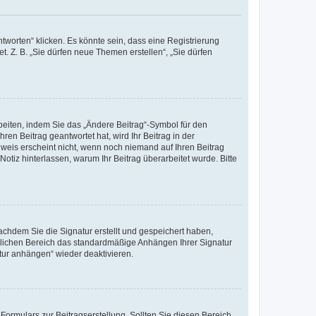
worten“ klicken. Es könnte sein, dass eine Registrierung
t. Z. B. „Sie dürfen neue Themen erstellen“, „Sie dürfen
beiten, indem Sie das „Ändere Beitrag“-Symbol für den
ren Beitrag geantwortet hat, wird Ihr Beitrag in der
nweis erscheint nicht, wenn noch niemand auf Ihren Beitrag
Notiz hinterlassen, warum Ihr Beitrag überarbeitet wurde. Bitte
chdem Sie die Signatur erstellt und gespeichert haben,
nlichen Bereich das standardmäßige Anhängen Ihrer Signatur
tur anhängen“ wieder deaktivieren.
ormulars zur Beitragserstellung. Sollten Sie diesen Bereich