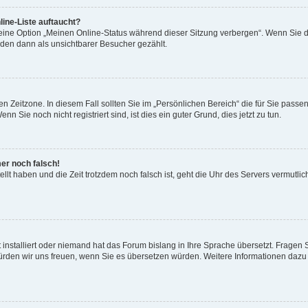
ine-Liste auftaucht?
 eine Option „Meinen Online-Status während dieser Sitzung verbergen“. Wenn Sie d
rden dann als unsichtbarer Besucher gezählt.
n Zeitzone. In diesem Fall sollten Sie im „Persönlichen Bereich“ die für Sie passend
 Sie noch nicht registriert sind, ist dies ein guter Grund, dies jetzt zu tun.
mer noch falsch!
ellt haben und die Zeit trotzdem noch falsch ist, geht die Uhr des Servers vermutlic
 installiert oder niemand hat das Forum bislang in Ihre Sprache übersetzt. Fragen 
t, würden wir uns freuen, wenn Sie es übersetzen würden. Weitere Informationen da