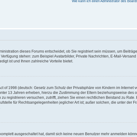
Wie kann ich einen Administrator des Board
nistration dieses Forums entscheidet, ob Sie registriert sein müssen, um Beiträge z
ur Verfügung stehen: zum Beispiel Avatarbilder, Private Nachrichten, E-Mail-Versand
igt ist und Ihnen zahlreiche Vorteile bietet.
t of 1998 (deutsch: Gesetz zum Schutz der Privatsphäre von Kindern im Internet vo
unter 13 Jahren erheben, hierzu die Zustimmung der Eltern beziehungsweise des o
h zu registrieren versuchen, zutrifft, ziehen Sie einen rechtlichen Beistand zu Rat
stelle für Rechtsangelegenheiten jeglicher Art ist; außer solchen, die unter der 
.
 komplett ausgeschaltet hat, damit sich keine neuen Benutzer mehr anmelden könne