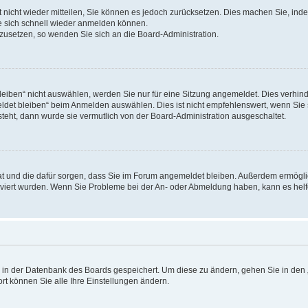
rt nicht wieder mitteilen, Sie können es jedoch zurücksetzen. Dies machen Sie, in
e sich schnell wieder anmelden können.
ckzusetzen, so wenden Sie sich an die Board-Administration.
ben“ nicht auswählen, werden Sie nur für eine Sitzung angemeldet. Dies verhinde
et bleiben“ beim Anmelden auswählen. Dies ist nicht empfehlenswert, wenn Sie s
steht, dann wurde sie vermutlich von der Board-Administration ausgeschaltet.
 hat und die dafür sorgen, dass Sie im Forum angemeldet bleiben. Außerdem ermögl
ktiviert wurden. Wenn Sie Probleme bei der An- oder Abmeldung haben, kann es hel
en in der Datenbank des Boards gespeichert. Um diese zu ändern, gehen Sie in den 
rt können Sie alle Ihre Einstellungen ändern.