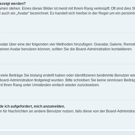
gezeigt werden?
men stehen. Eines dieser Bilder ist meist mit Ihrem Rang verknüpft: Oft sind dies S
auch als „Avatar“ bezeichnet. Es handelt sich hierbei in der Regel um ein persönl
 Avatar über eine der folgenden vier Methoden hinzufügen: Gravatar, Galerie, Rem
inen Avatar benutzen können, sollten Sie die Board-Administration kontaktieren.
iele Beiträge Sie bislang erstellt haben oder identifizieren bestimmte Benutzer
 Board-Administration festgelegt wurden. Bitte schreiben Sie keine sinnlosen Beit
wird Ihren Rang unter Umständen einfach wieder zurücksetzen.
rde ich aufgefordert, mich anzumelden.
ion für Nachrichten an andere Benutzer nutzen, falls diese von der Board-Administ