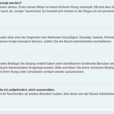
gezeigt werden?
men stehen. Eines dieser Bilder ist meist mit Ihrem Rang verknüpft: Oft sind dies S
auch als „Avatar“ bezeichnet. Es handelt sich hierbei in der Regel um ein persönl
 Avatar über eine der folgenden vier Methoden hinzufügen: Gravatar, Galerie, Rem
inen Avatar benutzen können, sollten Sie die Board-Administration kontaktieren.
iele Beiträge Sie bislang erstellt haben oder identifizieren bestimmte Benutzer
 Board-Administration festgelegt wurden. Bitte schreiben Sie keine sinnlosen Beit
wird Ihren Rang unter Umständen einfach wieder zurücksetzen.
rde ich aufgefordert, mich anzumelden.
ion für Nachrichten an andere Benutzer nutzen, falls diese von der Board-Administ