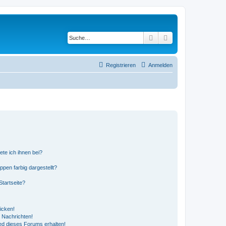
Suche
Erweiterte Suche
Registrieren
Anmelden
ete ich ihnen bei?
en farbig dargestellt?
tartseite?
icken!
 Nachrichten!
ed dieses Forums erhalten!