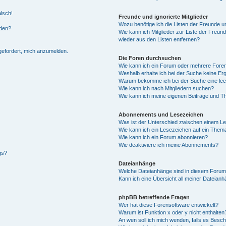
alsch!
Freunde und ignorierte Mitglieder
Wozu benötige ich die Listen der Freunde un
rden?
Wie kann ich Mitglieder zur Liste der Freund
wieder aus den Listen entfernen?
fgefordert, mich anzumelden.
Die Foren durchsuchen
Wie kann ich ein Forum oder mehrere For
Weshalb erhalte ich bei der Suche keine Er
Warum bekomme ich bei der Suche eine lee
Wie kann ich nach Mitgliedern suchen?
Wie kann ich meine eigenen Beiträge und T
Abonnements und Lesezeichen
Was ist der Unterschied zwischen einem L
Wie kann ich ein Lesezeichen auf ein Them
Wie kann ich ein Forum abonnieren?
Wie deaktiviere ich meine Abonnements?
gs?
Dateianhänge
Welche Dateianhänge sind in diesem Forum
Kann ich eine Übersicht all meiner Dateian
phpBB betreffende Fragen
Wer hat diese Forensoftware entwickelt?
Warum ist Funktion x oder y nicht enthalten
An wen soll ich mich wenden, falls es Besc