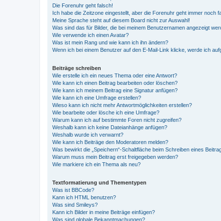
Die Forenuhr geht falsch!
Ich habe die Zeitzone eingestellt, aber die Forenuhr geht immer noch f
Meine Sprache steht auf diesem Board nicht zur Auswahl!
Was sind das für Bilder, die bei meinem Benutzernamen angezeigt we
Wie verwende ich einen Avatar?
Was ist mein Rang und wie kann ich ihn ändern?
Wenn ich bei einem Benutzer auf den E-Mail-Link klicke, werde ich au
Beiträge schreiben
Wie erstelle ich ein neues Thema oder eine Antwort?
Wie kann ich einen Beitrag bearbeiten oder löschen?
Wie kann ich meinem Beitrag eine Signatur anfügen?
Wie kann ich eine Umfrage erstellen?
Wieso kann ich nicht mehr Antwortmöglichkeiten erstellen?
Wie bearbeite oder lösche ich eine Umfrage?
Warum kann ich auf bestimmte Foren nicht zugreifen?
Weshalb kann ich keine Dateianhänge anfügen?
Weshalb wurde ich verwarnt?
Wie kann ich Beiträge den Moderatoren melden?
Was bewirkt die „Speichern“-Schaltfläche beim Schreiben eines Beitra
Warum muss mein Beitrag erst freigegeben werden?
Wie markiere ich ein Thema als neu?
Textformatierung und Thementypen
Was ist BBCode?
Kann ich HTML benutzen?
Was sind Smileys?
Kann ich Bilder in meine Beiträge einfügen?
Was sind globale Bekanntmachungen?