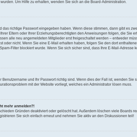
 wurden. Um Hilfe zu erhalten, wenden Sie sich an die Board-Administration.
nd das richtige Passwort eingegeben haben. Wenn diese stimmen, dann gibt es zw
Ihrer Eltern oder Ihrer Erziehungsberechtigten den Anweisungen folgen, die Sie erh
üssen alle neu angemeldeten Mitglieder erst freigeschaltet werden – entweder müsse
 ist oder nicht. Wenn Sie eine E-Mail erhalten haben, folgen Sie den dort enthalte
pam-Filter blockiert wurde. Wenn Sie sich sicher sind, dass Ihre E-Mail-Adresse 
hr Benutzername und Ihr Passwort richtig sind. Wenn dies der Fall ist, wenden Sie
gurationsproblem mit der Website vorliegt, welches ein Administrator lösen muss.
icht mehr anmelden?!
schieden Gründen deaktiviert oder gelöscht hat. Außerdem löschen viele Boards reg
strieren Sie sich einfach erneut und nehmen Sie aktiv an den Diskussionen teil!