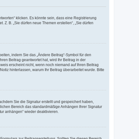
worten“ klicken. Es könnte sein, dass eine Registrierung
t. Z. B. „Sie dürfen neue Themen erstellen“, „Sie dürfen
beiten, indem Sie das „Ändere Beitrag“-Symbol für den
ren Beitrag geantwortet hat, wird Ihr Beitrag in der
nweis erscheint nicht, wenn noch niemand auf Ihren Beitrag
Notiz hinterlassen, warum Ihr Beitrag überarbeitet wurde. Bitte
chdem Sie die Signatur erstellt und gespeichert haben,
nlichen Bereich das standardmäßige Anhängen Ihrer Signatur
tur anhängen“ wieder deaktivieren.
ormulars zur Beitragserstellung. Sollten Sie diesen Bereich