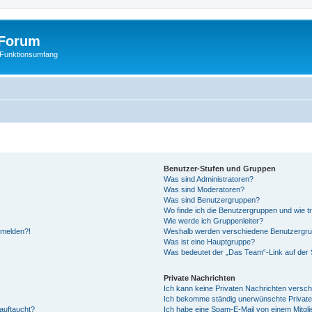
Forum
 Funktionsumfang
Benutzer-Stufen und Gruppen
Was sind Administratoren?
Was sind Moderatoren?
Was sind Benutzergruppen?
Wo finde ich die Benutzergruppen und wie tr
Wie werde ich Gruppenleiter?
anmelden?!
Weshalb werden verschiedene Benutzergrupp
Was ist eine Hauptgruppe?
Was bedeutet der „Das Team“-Link auf der S
Private Nachrichten
Ich kann keine Privaten Nachrichten versch
Ich bekomme ständig unerwünschte Private
auftaucht?
Ich habe eine Spam-E-Mail von einem Mitgli