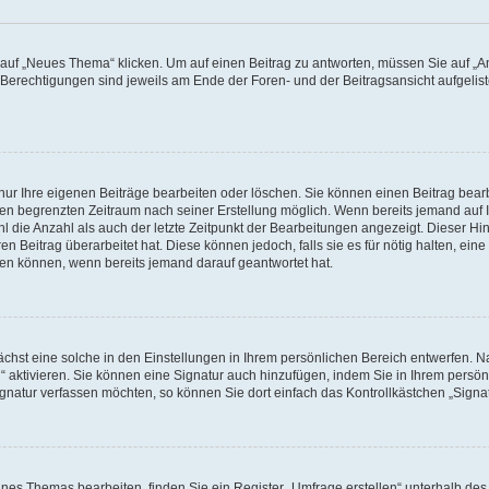
f „Neues Thema“ klicken. Um auf einen Beitrag zu antworten, müssen Sie auf „Ant
e Berechtigungen sind jeweils am Ende der Foren- und der Beitragsansicht aufgeliste
nur Ihre eigenen Beiträge bearbeiten oder löschen. Sie können einen Beitrag bear
nen begrenzten Zeitraum nach seiner Erstellung möglich. Wenn bereits jemand auf Ih
 die Anzahl als auch der letzte Zeitpunkt der Bearbeitungen angezeigt. Dieser Hi
 Beitrag überarbeitet hat. Diese können jedoch, falls sie es für nötig halten, eine 
hen können, wenn bereits jemand darauf geantwortet hat.
hst eine solche in den Einstellungen in Ihrem persönlichen Bereich entwerfen. Na
 aktivieren. Sie können eine Signatur auch hinzufügen, indem Sie in Ihrem persö
gnatur verfassen möchten, so können Sie dort einfach das Kontrollkästchen „Signa
es Themas bearbeiten, finden Sie ein Register „Umfrage erstellen“ unterhalb des F