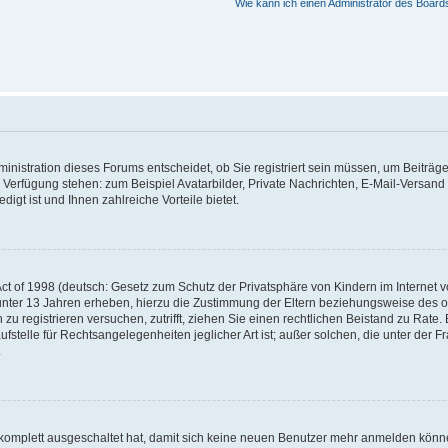
Wie kann ich einen Administrator des Board
nistration dieses Forums entscheidet, ob Sie registriert sein müssen, um Beiträge z
ur Verfügung stehen: zum Beispiel Avatarbilder, Private Nachrichten, E-Mail-Versand
igt ist und Ihnen zahlreiche Vorteile bietet.
t of 1998 (deutsch: Gesetz zum Schutz der Privatsphäre von Kindern im Internet vo
unter 13 Jahren erheben, hierzu die Zustimmung der Eltern beziehungsweise des o
h zu registrieren versuchen, zutrifft, ziehen Sie einen rechtlichen Beistand zu Rat
stelle für Rechtsangelegenheiten jeglicher Art ist; außer solchen, die unter der 
.
 komplett ausgeschaltet hat, damit sich keine neuen Benutzer mehr anmelden könne