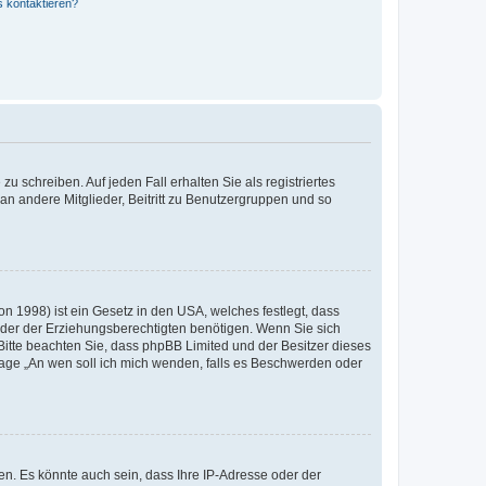
s kontaktieren?
u schreiben. Auf jeden Fall erhalten Sie als registriertes
 an andere Mitglieder, Beitritt zu Benutzergruppen und so
n 1998) ist ein Gesetz in den USA, welches festlegt, dass
der der Erziehungsberechtigten benötigen. Wenn Sie sich
e. Bitte beachten Sie, dass phpBB Limited und der Besitzer dieses
Frage „An wen soll ich mich wenden, falls es Beschwerden oder
n. Es könnte auch sein, dass Ihre IP-Adresse oder der