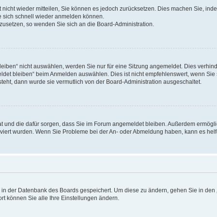
rt nicht wieder mitteilen, Sie können es jedoch zurücksetzen. Dies machen Sie, in
e sich schnell wieder anmelden können.
ckzusetzen, so wenden Sie sich an die Board-Administration.
ben“ nicht auswählen, werden Sie nur für eine Sitzung angemeldet. Dies verhinde
et bleiben“ beim Anmelden auswählen. Dies ist nicht empfehlenswert, wenn Sie s
steht, dann wurde sie vermutlich von der Board-Administration ausgeschaltet.
 hat und die dafür sorgen, dass Sie im Forum angemeldet bleiben. Außerdem ermögl
ktiviert wurden. Wenn Sie Probleme bei der An- oder Abmeldung haben, kann es hel
en in der Datenbank des Boards gespeichert. Um diese zu ändern, gehen Sie in den 
rt können Sie alle Ihre Einstellungen ändern.