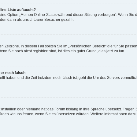
ine-Liste auftaucht?
 eine Option „Meinen Online-Status während dieser Sitzung verbergen“. Wenn Sie d
rden dann als unsichtbarer Besucher gezählt.
n Zeitzone. In diesem Fall sollten Sie im „Persönlichen Bereich“ die für Sie passend
 Sie noch nicht registriert sind, ist dies ein guter Grund, dies jetzt zu tun.
mer noch falsch!
ellt haben und die Zeit trotzdem noch falsch ist, geht die Uhr des Servers vermutlic
 installiert oder niemand hat das Forum bislang in Ihre Sprache übersetzt. Fragen 
t, würden wir uns freuen, wenn Sie es übersetzen würden. Weitere Informationen da