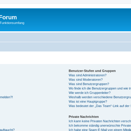
Forum
 Funktionsumfang
Benutzer-Stufen und Gruppen
Was sind Administratoren?
Was sind Moderatoren?
Was sind Benutzergruppen?
Wo finde ich die Benutzergruppen und wie tr
Wie werde ich Gruppenleiter?
anmelden?!
Weshalb werden verschiedene Benutzergrupp
Was ist eine Hauptgruppe?
Was bedeutet der „Das Team“-Link auf der S
Private Nachrichten
Ich kann keine Privaten Nachrichten versch
Ich bekomme ständig unerwünschte Private
auftaucht?
Ich habe eine Spam-E-Mail von einem Mitgli