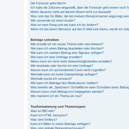
Die Forenuhr geht falsch!
Ich habe die Zeitzone eingestellt, aber die Forenuhr geht immer noch f
Meine Sprache steht auf diesem Board nicht zur Auswahl!
Was sind das für Bilder, die bei meinem Benutzernamen angezeigt we
Wie verwende ich einen Avatar?
Was ist mein Rang und wie kann ich ihn ändern?
Wenn ich bei einem Benutzer auf den E-Mail-Link klicke, werde ich au
Beiträge schreiben
Wie erstelle ich ein neues Thema oder eine Antwort?
Wie kann ich einen Beitrag bearbeiten oder löschen?
Wie kann ich meinem Beitrag eine Signatur anfügen?
Wie kann ich eine Umfrage erstellen?
Wieso kann ich nicht mehr Antwortmöglichkeiten erstellen?
Wie bearbeite oder lösche ich eine Umfrage?
Warum kann ich auf bestimmte Foren nicht zugreifen?
Weshalb kann ich keine Dateianhänge anfügen?
Weshalb wurde ich verwarnt?
Wie kann ich Beiträge den Moderatoren melden?
Was bewirkt die „Speichern“-Schaltfläche beim Schreiben eines Beitra
Warum muss mein Beitrag erst freigegeben werden?
Wie markiere ich ein Thema als neu?
Textformatierung und Thementypen
Was ist BBCode?
Kann ich HTML benutzen?
Was sind Smileys?
Kann ich Bilder in meine Beiträge einfügen?
Was sind globale Bekanntmachungen?