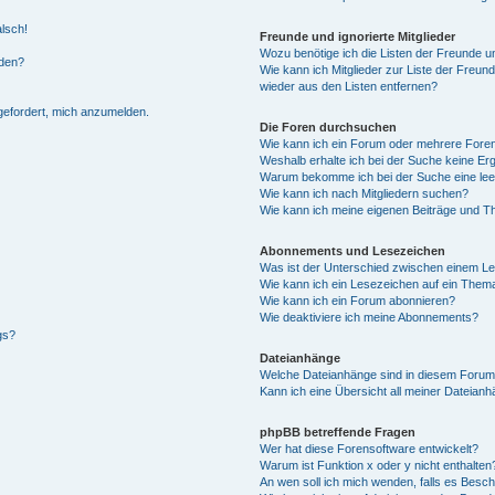
alsch!
Freunde und ignorierte Mitglieder
Wozu benötige ich die Listen der Freunde un
rden?
Wie kann ich Mitglieder zur Liste der Freund
wieder aus den Listen entfernen?
fgefordert, mich anzumelden.
Die Foren durchsuchen
Wie kann ich ein Forum oder mehrere For
Weshalb erhalte ich bei der Suche keine Er
Warum bekomme ich bei der Suche eine lee
Wie kann ich nach Mitgliedern suchen?
Wie kann ich meine eigenen Beiträge und T
Abonnements und Lesezeichen
Was ist der Unterschied zwischen einem L
Wie kann ich ein Lesezeichen auf ein Them
Wie kann ich ein Forum abonnieren?
Wie deaktiviere ich meine Abonnements?
gs?
Dateianhänge
Welche Dateianhänge sind in diesem Forum
Kann ich eine Übersicht all meiner Dateian
phpBB betreffende Fragen
Wer hat diese Forensoftware entwickelt?
Warum ist Funktion x oder y nicht enthalten
An wen soll ich mich wenden, falls es Besc