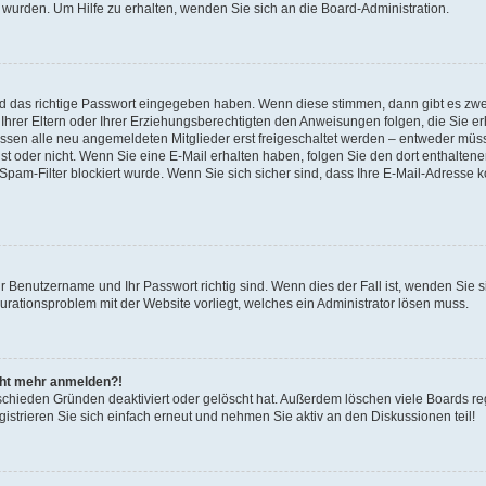
 wurden. Um Hilfe zu erhalten, wenden Sie sich an die Board-Administration.
nd das richtige Passwort eingegeben haben. Wenn diese stimmen, dann gibt es zw
Ihrer Eltern oder Ihrer Erziehungsberechtigten den Anweisungen folgen, die Sie erh
üssen alle neu angemeldeten Mitglieder erst freigeschaltet werden – entweder müsse
 ist oder nicht. Wenn Sie eine E-Mail erhalten haben, folgen Sie den dort enthalte
pam-Filter blockiert wurde. Wenn Sie sich sicher sind, dass Ihre E-Mail-Adresse 
hr Benutzername und Ihr Passwort richtig sind. Wenn dies der Fall ist, wenden Sie
gurationsproblem mit der Website vorliegt, welches ein Administrator lösen muss.
icht mehr anmelden?!
schieden Gründen deaktiviert oder gelöscht hat. Außerdem löschen viele Boards reg
strieren Sie sich einfach erneut und nehmen Sie aktiv an den Diskussionen teil!