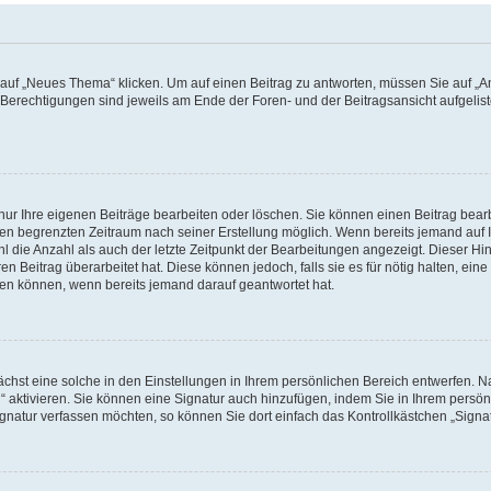
f „Neues Thema“ klicken. Um auf einen Beitrag zu antworten, müssen Sie auf „Ant
e Berechtigungen sind jeweils am Ende der Foren- und der Beitragsansicht aufgeliste
nur Ihre eigenen Beiträge bearbeiten oder löschen. Sie können einen Beitrag bear
nen begrenzten Zeitraum nach seiner Erstellung möglich. Wenn bereits jemand auf Ih
 die Anzahl als auch der letzte Zeitpunkt der Bearbeitungen angezeigt. Dieser Hi
 Beitrag überarbeitet hat. Diese können jedoch, falls sie es für nötig halten, eine 
hen können, wenn bereits jemand darauf geantwortet hat.
hst eine solche in den Einstellungen in Ihrem persönlichen Bereich entwerfen. Na
 aktivieren. Sie können eine Signatur auch hinzufügen, indem Sie in Ihrem persö
gnatur verfassen möchten, so können Sie dort einfach das Kontrollkästchen „Signa