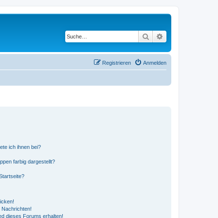
Suche
Erweiterte Suche
Registrieren
Anmelden
ete ich ihnen bei?
en farbig dargestellt?
tartseite?
icken!
 Nachrichten!
ed dieses Forums erhalten!