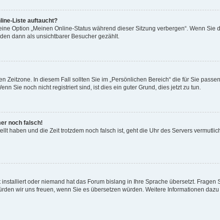
ine-Liste auftaucht?
 eine Option „Meinen Online-Status während dieser Sitzung verbergen“. Wenn Sie d
rden dann als unsichtbarer Besucher gezählt.
n Zeitzone. In diesem Fall sollten Sie im „Persönlichen Bereich“ die für Sie passend
 Sie noch nicht registriert sind, ist dies ein guter Grund, dies jetzt zu tun.
mer noch falsch!
ellt haben und die Zeit trotzdem noch falsch ist, geht die Uhr des Servers vermutlic
 installiert oder niemand hat das Forum bislang in Ihre Sprache übersetzt. Fragen 
t, würden wir uns freuen, wenn Sie es übersetzen würden. Weitere Informationen da