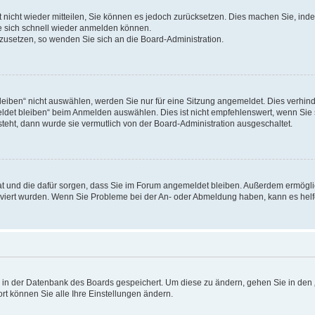
rt nicht wieder mitteilen, Sie können es jedoch zurücksetzen. Dies machen Sie, in
e sich schnell wieder anmelden können.
ckzusetzen, so wenden Sie sich an die Board-Administration.
ben“ nicht auswählen, werden Sie nur für eine Sitzung angemeldet. Dies verhinde
et bleiben“ beim Anmelden auswählen. Dies ist nicht empfehlenswert, wenn Sie s
steht, dann wurde sie vermutlich von der Board-Administration ausgeschaltet.
 hat und die dafür sorgen, dass Sie im Forum angemeldet bleiben. Außerdem ermögl
ktiviert wurden. Wenn Sie Probleme bei der An- oder Abmeldung haben, kann es hel
en in der Datenbank des Boards gespeichert. Um diese zu ändern, gehen Sie in den 
rt können Sie alle Ihre Einstellungen ändern.