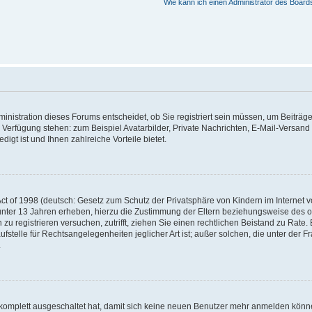
Wie kann ich einen Administrator des Board
nistration dieses Forums entscheidet, ob Sie registriert sein müssen, um Beiträge z
ur Verfügung stehen: zum Beispiel Avatarbilder, Private Nachrichten, E-Mail-Versand
igt ist und Ihnen zahlreiche Vorteile bietet.
t of 1998 (deutsch: Gesetz zum Schutz der Privatsphäre von Kindern im Internet vo
unter 13 Jahren erheben, hierzu die Zustimmung der Eltern beziehungsweise des o
h zu registrieren versuchen, zutrifft, ziehen Sie einen rechtlichen Beistand zu Rat
stelle für Rechtsangelegenheiten jeglicher Art ist; außer solchen, die unter der 
.
 komplett ausgeschaltet hat, damit sich keine neuen Benutzer mehr anmelden könne