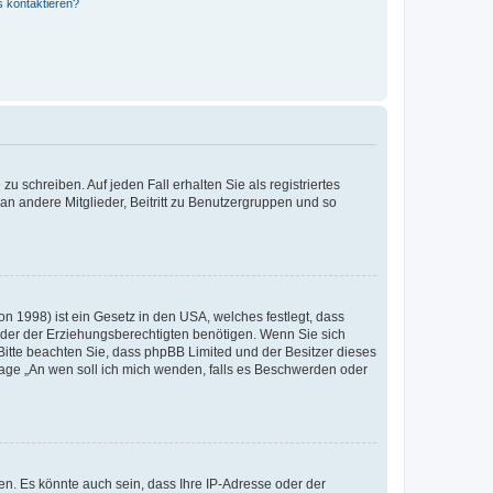
s kontaktieren?
u schreiben. Auf jeden Fall erhalten Sie als registriertes
 an andere Mitglieder, Beitritt zu Benutzergruppen und so
n 1998) ist ein Gesetz in den USA, welches festlegt, dass
der der Erziehungsberechtigten benötigen. Wenn Sie sich
e. Bitte beachten Sie, dass phpBB Limited und der Besitzer dieses
Frage „An wen soll ich mich wenden, falls es Beschwerden oder
n. Es könnte auch sein, dass Ihre IP-Adresse oder der