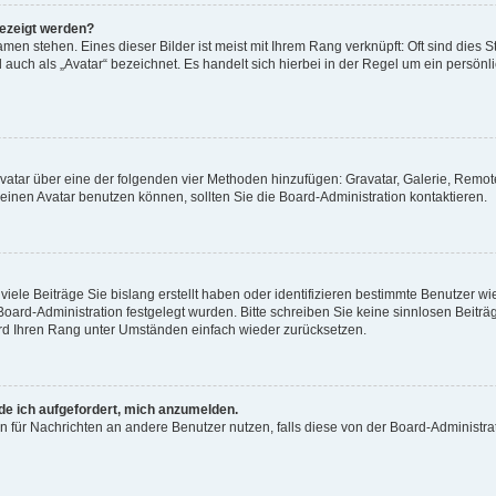
gezeigt werden?
men stehen. Eines dieser Bilder ist meist mit Ihrem Rang verknüpft: Oft sind dies S
auch als „Avatar“ bezeichnet. Es handelt sich hierbei in der Regel um ein persönl
 Avatar über eine der folgenden vier Methoden hinzufügen: Gravatar, Galerie, Rem
inen Avatar benutzen können, sollten Sie die Board-Administration kontaktieren.
iele Beiträge Sie bislang erstellt haben oder identifizieren bestimmte Benutzer
 Board-Administration festgelegt wurden. Bitte schreiben Sie keine sinnlosen Beit
wird Ihren Rang unter Umständen einfach wieder zurücksetzen.
rde ich aufgefordert, mich anzumelden.
ion für Nachrichten an andere Benutzer nutzen, falls diese von der Board-Administ