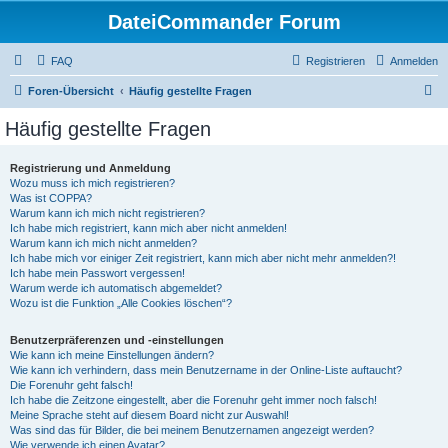
DateiCommander Forum
FAQ
Registrieren
Anmelden
S
Foren-Übersicht
Häufig gestellte Fragen
u
Häufig gestellte Fragen
c
h
Registrierung und Anmeldung
Wozu muss ich mich registrieren?
e
Was ist COPPA?
Warum kann ich mich nicht registrieren?
Ich habe mich registriert, kann mich aber nicht anmelden!
Warum kann ich mich nicht anmelden?
Ich habe mich vor einiger Zeit registriert, kann mich aber nicht mehr anmelden?!
Ich habe mein Passwort vergessen!
Warum werde ich automatisch abgemeldet?
Wozu ist die Funktion „Alle Cookies löschen“?
Benutzerpräferenzen und -einstellungen
Wie kann ich meine Einstellungen ändern?
Wie kann ich verhindern, dass mein Benutzername in der Online-Liste auftaucht?
Die Forenuhr geht falsch!
Ich habe die Zeitzone eingestellt, aber die Forenuhr geht immer noch falsch!
Meine Sprache steht auf diesem Board nicht zur Auswahl!
Was sind das für Bilder, die bei meinem Benutzernamen angezeigt werden?
Wie verwende ich einen Avatar?