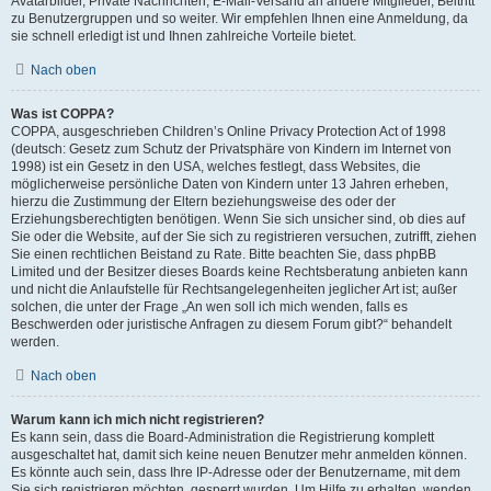
Avatarbilder, Private Nachrichten, E-Mail-Versand an andere Mitglieder, Beitritt
zu Benutzergruppen und so weiter. Wir empfehlen Ihnen eine Anmeldung, da
sie schnell erledigt ist und Ihnen zahlreiche Vorteile bietet.
Nach oben
Was ist COPPA?
COPPA, ausgeschrieben Children’s Online Privacy Protection Act of 1998
(deutsch: Gesetz zum Schutz der Privatsphäre von Kindern im Internet von
1998) ist ein Gesetz in den USA, welches festlegt, dass Websites, die
möglicherweise persönliche Daten von Kindern unter 13 Jahren erheben,
hierzu die Zustimmung der Eltern beziehungsweise des oder der
Erziehungsberechtigten benötigen. Wenn Sie sich unsicher sind, ob dies auf
Sie oder die Website, auf der Sie sich zu registrieren versuchen, zutrifft, ziehen
Sie einen rechtlichen Beistand zu Rate. Bitte beachten Sie, dass phpBB
Limited und der Besitzer dieses Boards keine Rechtsberatung anbieten kann
und nicht die Anlaufstelle für Rechtsangelegenheiten jeglicher Art ist; außer
solchen, die unter der Frage „An wen soll ich mich wenden, falls es
Beschwerden oder juristische Anfragen zu diesem Forum gibt?“ behandelt
werden.
Nach oben
Warum kann ich mich nicht registrieren?
Es kann sein, dass die Board-Administration die Registrierung komplett
ausgeschaltet hat, damit sich keine neuen Benutzer mehr anmelden können.
Es könnte auch sein, dass Ihre IP-Adresse oder der Benutzername, mit dem
Sie sich registrieren möchten, gesperrt wurden. Um Hilfe zu erhalten, wenden