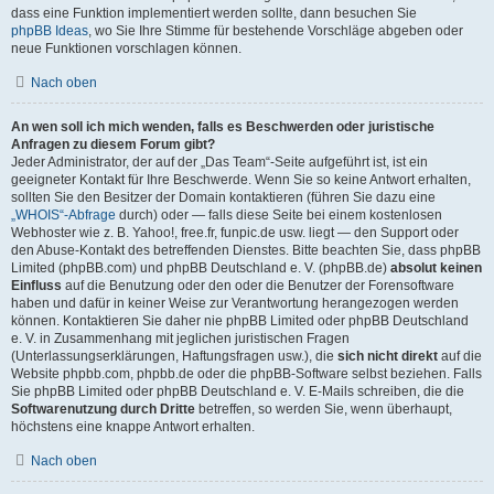
dass eine Funktion implementiert werden sollte, dann besuchen Sie
phpBB Ideas
, wo Sie Ihre Stimme für bestehende Vorschläge abgeben oder
neue Funktionen vorschlagen können.
Nach oben
An wen soll ich mich wenden, falls es Beschwerden oder juristische
Anfragen zu diesem Forum gibt?
Jeder Administrator, der auf der „Das Team“-Seite aufgeführt ist, ist ein
geeigneter Kontakt für Ihre Beschwerde. Wenn Sie so keine Antwort erhalten,
sollten Sie den Besitzer der Domain kontaktieren (führen Sie dazu eine
„WHOIS“-Abfrage
durch) oder — falls diese Seite bei einem kostenlosen
Webhoster wie z. B. Yahoo!, free.fr, funpic.de usw. liegt — den Support oder
den Abuse-Kontakt des betreffenden Dienstes. Bitte beachten Sie, dass phpBB
Limited (phpBB.com) und phpBB Deutschland e. V. (phpBB.de)
absolut keinen
Einfluss
auf die Benutzung oder den oder die Benutzer der Forensoftware
haben und dafür in keiner Weise zur Verantwortung herangezogen werden
können. Kontaktieren Sie daher nie phpBB Limited oder phpBB Deutschland
e. V. in Zusammenhang mit jeglichen juristischen Fragen
(Unterlassungserklärungen, Haftungsfragen usw.), die
sich nicht direkt
auf die
Website phpbb.com, phpbb.de oder die phpBB-Software selbst beziehen. Falls
Sie phpBB Limited oder phpBB Deutschland e. V. E-Mails schreiben, die die
Softwarenutzung durch Dritte
betreffen, so werden Sie, wenn überhaupt,
höchstens eine knappe Antwort erhalten.
Nach oben