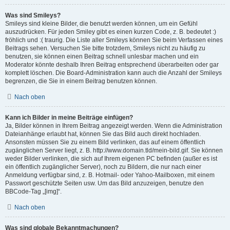
Was sind Smileys?
Smileys sind kleine Bilder, die benutzt werden können, um ein Gefühl
auszudrücken. Für jeden Smiley gibt es einen kurzen Code, z. B. bedeutet :)
fröhlich und :( traurig. Die Liste aller Smileys können Sie beim Verfassen eines
Beitrags sehen. Versuchen Sie bitte trotzdem, Smileys nicht zu häufig zu
benutzen, sie können einen Beitrag schnell unlesbar machen und ein
Moderator könnte deshalb Ihren Beitrag entsprechend überarbeiten oder gar
komplett löschen. Die Board-Administration kann auch die Anzahl der Smileys
begrenzen, die Sie in einem Beitrag benutzen können.
Nach oben
Kann ich Bilder in meine Beiträge einfügen?
Ja, Bilder können in Ihrem Beitrag angezeigt werden. Wenn die Administration
Dateianhänge erlaubt hat, können Sie das Bild auch direkt hochladen.
Ansonsten müssen Sie zu einem Bild verlinken, das auf einem öffentlich
zugänglichen Server liegt, z. B. http://www.domain.tld/mein-bild.gif. Sie können
weder Bilder verlinken, die sich auf Ihrem eigenen PC befinden (außer es ist
ein öffentlich zugänglicher Server), noch zu Bildern, die nur nach einer
Anmeldung verfügbar sind, z. B. Hotmail- oder Yahoo-Mailboxen, mit einem
Passwort geschützte Seiten usw. Um das Bild anzuzeigen, benutze den
BBCode-Tag „[img]“.
Nach oben
Was sind globale Bekanntmachungen?