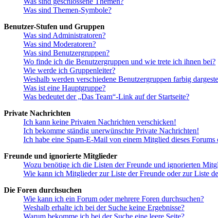
Was sind geschlossene Themen?
Was sind Themen-Symbole?
Benutzer-Stufen und Gruppen
Was sind Administratoren?
Was sind Moderatoren?
Was sind Benutzergruppen?
Wo finde ich die Benutzergruppen und wie trete ich ihnen bei?
Wie werde ich Gruppenleiter?
Weshalb werden verschiedene Benutzergruppen farbig dargestel
Was ist eine Hauptgruppe?
Was bedeutet der „Das Team“-Link auf der Startseite?
Private Nachrichten
Ich kann keine Privaten Nachrichten verschicken!
Ich bekomme ständig unerwünschte Private Nachrichten!
Ich habe eine Spam-E-Mail von einem Mitglied dieses Forums e
Freunde und ignorierte Mitglieder
Wozu benötige ich die Listen der Freunde und ignorierten Mitg
Wie kann ich Mitglieder zur Liste der Freunde oder zur Liste d
Die Foren durchsuchen
Wie kann ich ein Forum oder mehrere Foren durchsuchen?
Weshalb erhalte ich bei der Suche keine Ergebnisse?
Warum bekomme ich bei der Suche eine leere Seite?