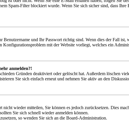
nötig ist oder nicht. Wenn Sie eine E-Mail erhalten haben, folgen Sie d
em Spam-Filter blockiert wurde. Wenn Sie sich sicher sind, dass Ihre
hr Benutzername und Ihr Passwort richtig sind. Wenn dies der Fall ist
ein Konfigurationsproblem mit der Website vorliegt, welches ein Adminis
t mehr anmelden?!
schieden Gründen deaktiviert oder gelöscht hat. Außerdem löschen viele
trieren Sie sich einfach erneut und nehmen Sie aktiv an den Diskussion
rt nicht wieder mitteilen, Sie können es jedoch zurücksetzen. Dies ma
ollten Sie sich schnell wieder anmelden können.
ckzusetzen, so wenden Sie sich an die Board-Administration.