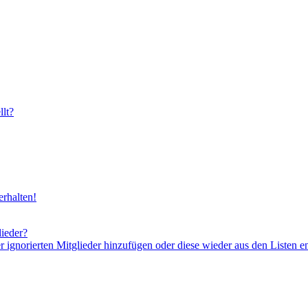
lt?
rhalten!
lieder?
er ignorierten Mitglieder hinzufügen oder diese wieder aus den Listen e