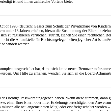
ledigt ist und Ihnen zahlreiche Vorteile bietet.
t of 1998 (deutsch: Gesetz zum Schutz der Privatsphäre von Kindern i
ern unter 13 Jahren erheben, hierzu die Zustimmung der Eltern bezieh
e sich zu registrieren versuchen, zutrifft, ziehen Sie einen rechtlichen
icht die Anlaufstelle für Rechtsangelegenheiten jeglicher Art ist; auße
“ behandelt werden.
 komplett ausgeschaltet hat, damit sich keine neuen Benutzer mehr anme
 wurden. Um Hilfe zu erhalten, wenden Sie sich an die Board-Administr
d das richtige Passwort eingegeben haben. Wenn diese stimmen, dann 
zw. einer Ihrer Eltern oder Ihrer Erziehungsberechtigten den Anweisung
n müssen alle neu angemeldeten Mitglieder erst freigeschaltet werden – 