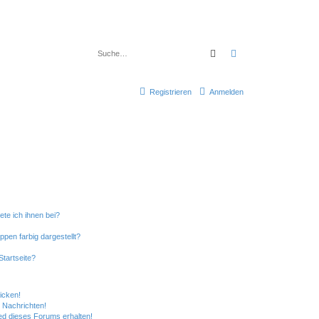
Suche
Erweiterte Suche
Registrieren
Anmelden
ete ich ihnen bei?
en farbig dargestellt?
tartseite?
icken!
 Nachrichten!
ed dieses Forums erhalten!