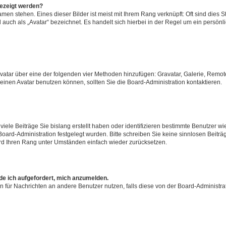
gezeigt werden?
men stehen. Eines dieser Bilder ist meist mit Ihrem Rang verknüpft: Oft sind dies S
auch als „Avatar“ bezeichnet. Es handelt sich hierbei in der Regel um ein persönl
 Avatar über eine der folgenden vier Methoden hinzufügen: Gravatar, Galerie, Rem
inen Avatar benutzen können, sollten Sie die Board-Administration kontaktieren.
iele Beiträge Sie bislang erstellt haben oder identifizieren bestimmte Benutzer
 Board-Administration festgelegt wurden. Bitte schreiben Sie keine sinnlosen Beit
wird Ihren Rang unter Umständen einfach wieder zurücksetzen.
rde ich aufgefordert, mich anzumelden.
ion für Nachrichten an andere Benutzer nutzen, falls diese von der Board-Administ