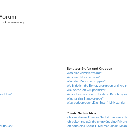
Forum
 Funktionsumfang
Benutzer-Stufen und Gruppen
Was sind Administratoren?
Was sind Moderatoren?
Was sind Benutzergruppen?
Wo finde ich die Benutzergruppen und wie tr
Wie werde ich Gruppenleiter?
anmelden?!
Weshalb werden verschiedene Benutzergrupp
Was ist eine Hauptgruppe?
Was bedeutet der „Das Team“-Link auf der S
Private Nachrichten
Ich kann keine Privaten Nachrichten versch
Ich bekomme ständig unerwünschte Private
auftaucht?
Ich habe eine Spam-E-Mail von einem Mitgli