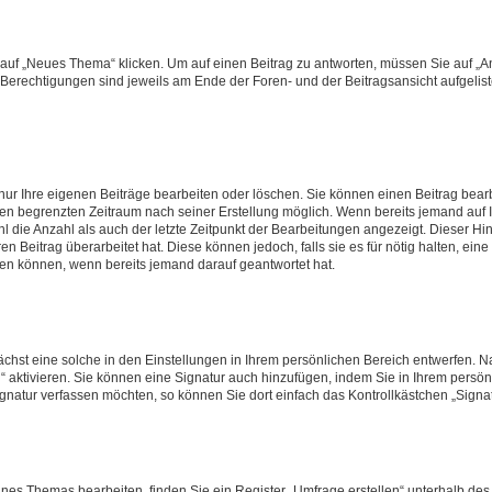
f „Neues Thema“ klicken. Um auf einen Beitrag zu antworten, müssen Sie auf „Ant
e Berechtigungen sind jeweils am Ende der Foren- und der Beitragsansicht aufgeliste
nur Ihre eigenen Beiträge bearbeiten oder löschen. Sie können einen Beitrag bear
nen begrenzten Zeitraum nach seiner Erstellung möglich. Wenn bereits jemand auf Ih
 die Anzahl als auch der letzte Zeitpunkt der Bearbeitungen angezeigt. Dieser Hi
 Beitrag überarbeitet hat. Diese können jedoch, falls sie es für nötig halten, eine 
hen können, wenn bereits jemand darauf geantwortet hat.
hst eine solche in den Einstellungen in Ihrem persönlichen Bereich entwerfen. Na
 aktivieren. Sie können eine Signatur auch hinzufügen, indem Sie in Ihrem persö
gnatur verfassen möchten, so können Sie dort einfach das Kontrollkästchen „Signa
es Themas bearbeiten, finden Sie ein Register „Umfrage erstellen“ unterhalb des F