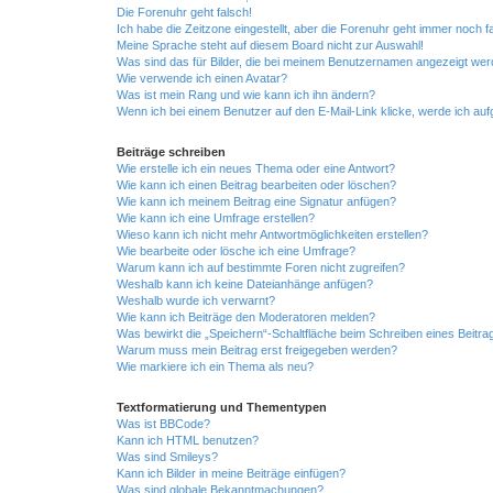
Die Forenuhr geht falsch!
Ich habe die Zeitzone eingestellt, aber die Forenuhr geht immer noch f
Meine Sprache steht auf diesem Board nicht zur Auswahl!
Was sind das für Bilder, die bei meinem Benutzernamen angezeigt we
Wie verwende ich einen Avatar?
Was ist mein Rang und wie kann ich ihn ändern?
Wenn ich bei einem Benutzer auf den E-Mail-Link klicke, werde ich au
Beiträge schreiben
Wie erstelle ich ein neues Thema oder eine Antwort?
Wie kann ich einen Beitrag bearbeiten oder löschen?
Wie kann ich meinem Beitrag eine Signatur anfügen?
Wie kann ich eine Umfrage erstellen?
Wieso kann ich nicht mehr Antwortmöglichkeiten erstellen?
Wie bearbeite oder lösche ich eine Umfrage?
Warum kann ich auf bestimmte Foren nicht zugreifen?
Weshalb kann ich keine Dateianhänge anfügen?
Weshalb wurde ich verwarnt?
Wie kann ich Beiträge den Moderatoren melden?
Was bewirkt die „Speichern“-Schaltfläche beim Schreiben eines Beitra
Warum muss mein Beitrag erst freigegeben werden?
Wie markiere ich ein Thema als neu?
Textformatierung und Thementypen
Was ist BBCode?
Kann ich HTML benutzen?
Was sind Smileys?
Kann ich Bilder in meine Beiträge einfügen?
Was sind globale Bekanntmachungen?