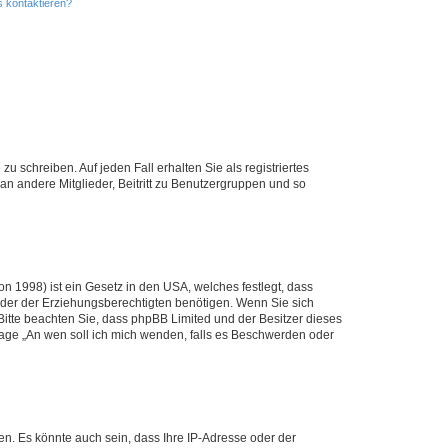
s kontaktieren?
u schreiben. Auf jeden Fall erhalten Sie als registriertes
 an andere Mitglieder, Beitritt zu Benutzergruppen und so
n 1998) ist ein Gesetz in den USA, welches festlegt, dass
der der Erziehungsberechtigten benötigen. Wenn Sie sich
e. Bitte beachten Sie, dass phpBB Limited und der Besitzer dieses
Frage „An wen soll ich mich wenden, falls es Beschwerden oder
n. Es könnte auch sein, dass Ihre IP-Adresse oder der