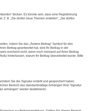
worten“ klicken. Es könnte sein, dass eine Registrierung
t. Z. B. „Sie dürfen neue Themen erstellen“, „Sie dürfen
beiten, indem Sie das „Ändere Beitrag“-Symbol für den
ren Beitrag geantwortet hat, wird Ihr Beitrag in der
nweis erscheint nicht, wenn noch niemand auf Ihren Beitrag
Notiz hinterlassen, warum Ihr Beitrag überarbeitet wurde. Bitte
chdem Sie die Signatur erstellt und gespeichert haben,
nlichen Bereich das standardmäßige Anhängen Ihrer Signatur
tur anhängen“ wieder deaktivieren.
ormulars zur Beitragserstellung. Sollten Sie diesen Bereich