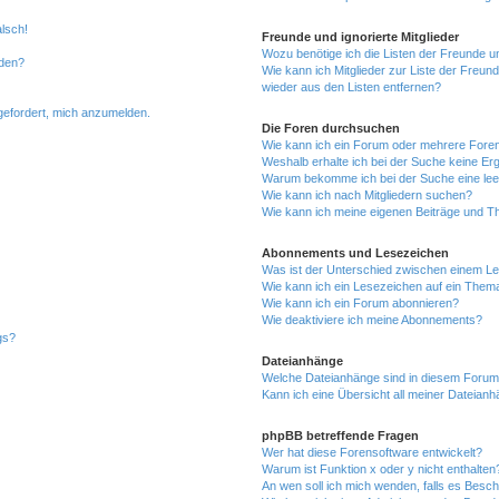
alsch!
Freunde und ignorierte Mitglieder
Wozu benötige ich die Listen der Freunde un
rden?
Wie kann ich Mitglieder zur Liste der Freund
wieder aus den Listen entfernen?
fgefordert, mich anzumelden.
Die Foren durchsuchen
Wie kann ich ein Forum oder mehrere For
Weshalb erhalte ich bei der Suche keine Er
Warum bekomme ich bei der Suche eine lee
Wie kann ich nach Mitgliedern suchen?
Wie kann ich meine eigenen Beiträge und T
Abonnements und Lesezeichen
Was ist der Unterschied zwischen einem L
Wie kann ich ein Lesezeichen auf ein Them
Wie kann ich ein Forum abonnieren?
Wie deaktiviere ich meine Abonnements?
gs?
Dateianhänge
Welche Dateianhänge sind in diesem Forum
Kann ich eine Übersicht all meiner Dateian
phpBB betreffende Fragen
Wer hat diese Forensoftware entwickelt?
Warum ist Funktion x oder y nicht enthalten
An wen soll ich mich wenden, falls es Besc