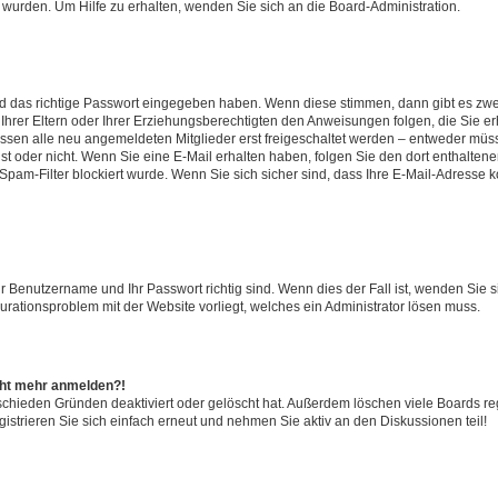
 wurden. Um Hilfe zu erhalten, wenden Sie sich an die Board-Administration.
nd das richtige Passwort eingegeben haben. Wenn diese stimmen, dann gibt es zw
Ihrer Eltern oder Ihrer Erziehungsberechtigten den Anweisungen folgen, die Sie erh
üssen alle neu angemeldeten Mitglieder erst freigeschaltet werden – entweder müsse
 ist oder nicht. Wenn Sie eine E-Mail erhalten haben, folgen Sie den dort enthalte
pam-Filter blockiert wurde. Wenn Sie sich sicher sind, dass Ihre E-Mail-Adresse 
hr Benutzername und Ihr Passwort richtig sind. Wenn dies der Fall ist, wenden Sie
gurationsproblem mit der Website vorliegt, welches ein Administrator lösen muss.
icht mehr anmelden?!
schieden Gründen deaktiviert oder gelöscht hat. Außerdem löschen viele Boards reg
strieren Sie sich einfach erneut und nehmen Sie aktiv an den Diskussionen teil!