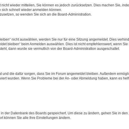
rt nicht wieder mitteilen, Sie können es jedoch zurücksetzen. Dies machen Sie, in
e sich schnell wieder anmelden können.
ckzusetzen, so wenden Sie sich an die Board-Administration.
ben“ nicht auswählen, werden Sie nur für eine Sitzung angemeldet. Dies verhinde
et bleiben“ beim Anmelden auswählen. Dies ist nicht empfehlenswert, wenn Sie s
steht, dann wurde sie vermutlich von der Board-Administration ausgeschaltet.
 hat und die dafür sorgen, dass Sie im Forum angemeldet bleiben. Außerdem ermögl
ktiviert wurden. Wenn Sie Probleme bei der An- oder Abmeldung haben, kann es hel
en in der Datenbank des Boards gespeichert. Um diese zu ändern, gehen Sie in den 
rt können Sie alle Ihre Einstellungen ändern.