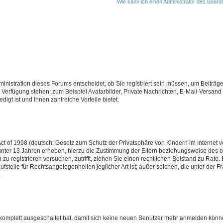
Wie kann ich einen Administrator des Board
nistration dieses Forums entscheidet, ob Sie registriert sein müssen, um Beiträge z
ur Verfügung stehen: zum Beispiel Avatarbilder, Private Nachrichten, E-Mail-Versand
igt ist und Ihnen zahlreiche Vorteile bietet.
t of 1998 (deutsch: Gesetz zum Schutz der Privatsphäre von Kindern im Internet vo
unter 13 Jahren erheben, hierzu die Zustimmung der Eltern beziehungsweise des o
h zu registrieren versuchen, zutrifft, ziehen Sie einen rechtlichen Beistand zu Rat
stelle für Rechtsangelegenheiten jeglicher Art ist; außer solchen, die unter der 
.
 komplett ausgeschaltet hat, damit sich keine neuen Benutzer mehr anmelden könne