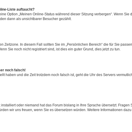
ine-Liste auftaucht?
 eine Option „Meinen Online-Status während dieser Sitzung verbergen“. Wenn Sie d
rden dann als unsichtbarer Besucher gezählt.
n Zeitzone. In diesem Fall sollten Sie im „Persönlichen Bereich“ die für Sie passend
 Sie noch nicht registriert sind, ist dies ein guter Grund, dies jetzt zu tun.
mer noch falsch!
ellt haben und die Zeit trotzdem noch falsch ist, geht die Uhr des Servers vermutlic
 installiert oder niemand hat das Forum bislang in Ihre Sprache übersetzt. Fragen 
t, würden wir uns freuen, wenn Sie es übersetzen würden. Weitere Informationen da