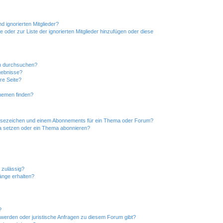
d ignorierten Mitglieder?
e oder zur Liste der ignorierten Mitglieder hinzufügen oder diese
en durchsuchen?
gebnisse?
re Seite?
hemen finden?
esezeichen und einem Abonnements für ein Thema oder Forum?
a setzen oder ein Thema abonnieren?
 zulässig?
hänge erhalten?
?
hwerden oder juristische Anfragen zu diesem Forum gibt?