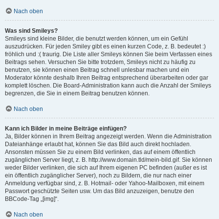
Nach oben
Was sind Smileys?
Smileys sind kleine Bilder, die benutzt werden können, um ein Gefühl
auszudrücken. Für jeden Smiley gibt es einen kurzen Code, z. B. bedeutet :)
fröhlich und :( traurig. Die Liste aller Smileys können Sie beim Verfassen eines
Beitrags sehen. Versuchen Sie bitte trotzdem, Smileys nicht zu häufig zu
benutzen, sie können einen Beitrag schnell unlesbar machen und ein
Moderator könnte deshalb Ihren Beitrag entsprechend überarbeiten oder gar
komplett löschen. Die Board-Administration kann auch die Anzahl der Smileys
begrenzen, die Sie in einem Beitrag benutzen können.
Nach oben
Kann ich Bilder in meine Beiträge einfügen?
Ja, Bilder können in Ihrem Beitrag angezeigt werden. Wenn die Administration
Dateianhänge erlaubt hat, können Sie das Bild auch direkt hochladen.
Ansonsten müssen Sie zu einem Bild verlinken, das auf einem öffentlich
zugänglichen Server liegt, z. B. http://www.domain.tld/mein-bild.gif. Sie können
weder Bilder verlinken, die sich auf Ihrem eigenen PC befinden (außer es ist
ein öffentlich zugänglicher Server), noch zu Bildern, die nur nach einer
Anmeldung verfügbar sind, z. B. Hotmail- oder Yahoo-Mailboxen, mit einem
Passwort geschützte Seiten usw. Um das Bild anzuzeigen, benutze den
BBCode-Tag „[img]“.
Nach oben