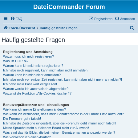
DateiCommander Forum
FAQ
Registrieren
Anmelden
S
Foren-Übersicht
Häufig gestellte Fragen
u
Häufig gestellte Fragen
c
h
Registrierung und Anmeldung
Wozu muss ich mich registrieren?
e
Was ist COPPA?
Warum kann ich mich nicht registrieren?
Ich habe mich registriert, kann mich aber nicht anmelden!
Warum kann ich mich nicht anmelden?
Ich habe mich vor einiger Zeit registriert, kann mich aber nicht mehr anmelden?!
Ich habe mein Passwort vergessen!
Warum werde ich automatisch abgemeldet?
Wozu ist die Funktion „Alle Cookies löschen“?
Benutzerpräferenzen und -einstellungen
Wie kann ich meine Einstellungen ändern?
Wie kann ich verhindern, dass mein Benutzername in der Online-Liste auftaucht?
Die Forenuhr geht falsch!
Ich habe die Zeitzone eingestellt, aber die Forenuhr geht immer noch falsch!
Meine Sprache steht auf diesem Board nicht zur Auswahl!
Was sind das für Bilder, die bei meinem Benutzernamen angezeigt werden?
Wie verwende ich einen Avatar?