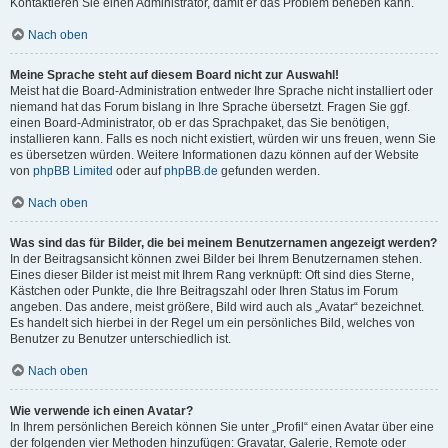
Kontaktieren Sie einen Administrator, damit er das Problem beheben kann.
Nach oben
Meine Sprache steht auf diesem Board nicht zur Auswahl!
Meist hat die Board-Administration entweder Ihre Sprache nicht installiert oder
niemand hat das Forum bislang in Ihre Sprache übersetzt. Fragen Sie ggf.
einen Board-Administrator, ob er das Sprachpaket, das Sie benötigen,
installieren kann. Falls es noch nicht existiert, würden wir uns freuen, wenn Sie
es übersetzen würden. Weitere Informationen dazu können auf der Website
von
phpBB Limited
oder auf
phpBB.de
gefunden werden.
Nach oben
Was sind das für Bilder, die bei meinem Benutzernamen angezeigt werden?
In der Beitragsansicht können zwei Bilder bei Ihrem Benutzernamen stehen.
Eines dieser Bilder ist meist mit Ihrem Rang verknüpft: Oft sind dies Sterne,
Kästchen oder Punkte, die Ihre Beitragszahl oder Ihren Status im Forum
angeben. Das andere, meist größere, Bild wird auch als „Avatar“ bezeichnet.
Es handelt sich hierbei in der Regel um ein persönliches Bild, welches von
Benutzer zu Benutzer unterschiedlich ist.
Nach oben
Wie verwende ich einen Avatar?
In Ihrem persönlichen Bereich können Sie unter „Profil“ einen Avatar über eine
der folgenden vier Methoden hinzufügen: Gravatar, Galerie, Remote oder