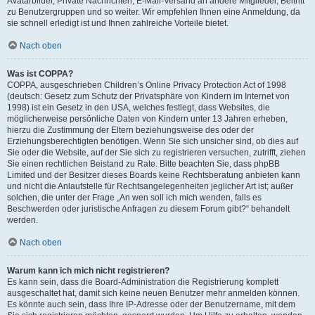
Avatarbilder, Private Nachrichten, E-Mail-Versand an andere Mitglieder, Beitritt
zu Benutzergruppen und so weiter. Wir empfehlen Ihnen eine Anmeldung, da
sie schnell erledigt ist und Ihnen zahlreiche Vorteile bietet.
Nach oben
Was ist COPPA?
COPPA, ausgeschrieben Children’s Online Privacy Protection Act of 1998
(deutsch: Gesetz zum Schutz der Privatsphäre von Kindern im Internet von
1998) ist ein Gesetz in den USA, welches festlegt, dass Websites, die
möglicherweise persönliche Daten von Kindern unter 13 Jahren erheben,
hierzu die Zustimmung der Eltern beziehungsweise des oder der
Erziehungsberechtigten benötigen. Wenn Sie sich unsicher sind, ob dies auf
Sie oder die Website, auf der Sie sich zu registrieren versuchen, zutrifft, ziehen
Sie einen rechtlichen Beistand zu Rate. Bitte beachten Sie, dass phpBB
Limited und der Besitzer dieses Boards keine Rechtsberatung anbieten kann
und nicht die Anlaufstelle für Rechtsangelegenheiten jeglicher Art ist; außer
solchen, die unter der Frage „An wen soll ich mich wenden, falls es
Beschwerden oder juristische Anfragen zu diesem Forum gibt?“ behandelt
werden.
Nach oben
Warum kann ich mich nicht registrieren?
Es kann sein, dass die Board-Administration die Registrierung komplett
ausgeschaltet hat, damit sich keine neuen Benutzer mehr anmelden können.
Es könnte auch sein, dass Ihre IP-Adresse oder der Benutzername, mit dem