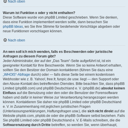
Nach oben
Warum ist Funktion x oder y nicht enthalten?
Diese Software wurde von phpBB Limited geschrieben. Wenn Sie denken,
dass eine Funktion implementiert werden sollte, dann besuchen Sie
phpBB Ideas
, wo Sie Ihre Stimme für bestehende Vorschläge abgeben oder
neue Funktionen vorschlagen können.
Nach oben
An wen soll ich mich wenden, falls es Beschwerden oder juristische
Anfragen zu diesem Forum gibt?
Jeder Administrator, der auf der „Das Team“-Seite aufgeführt ist, ist ein
geeigneter Kontakt für Ihre Beschwerde. Wenn Sie so keine Antwort erhalten,
sollten Sie den Besitzer der Domain kontaktieren (führen Sie dazu eine
„WHOIS“-Abfrage
durch) oder — falls diese Seite bei einem kostenlosen
Webhoster wie z. B. Yahoo!, free.fr, funpic.de usw. liegt — den Support oder
den Abuse-Kontakt des betreffenden Dienstes. Bitte beachten Sie, dass phpBB
Limited (phpBB.com) und phpBB Deutschland e. V. (phpBB.de)
absolut keinen
Einfluss
auf die Benutzung oder den oder die Benutzer der Forensoftware
haben und dafür in keiner Weise zur Verantwortung herangezogen werden
können. Kontaktieren Sie daher nie phpBB Limited oder phpBB Deutschland
e. V. in Zusammenhang mit jeglichen juristischen Fragen
(Unterlassungserklärungen, Haftungsfragen usw.), die
sich nicht direkt
auf die
Website phpbb.com, phpbb.de oder die phpBB-Software selbst beziehen. Falls
Sie phpBB Limited oder phpBB Deutschland e. V. E-Mails schreiben, die die
Softwarenutzung durch Dritte
betreffen, so werden Sie, wenn überhaupt,