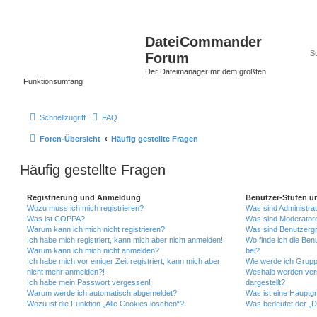
DateiCommander
Forum
Der Dateimanager mit dem größten
Funktionsumfang
Schnellzugriff
FAQ
Foren-Übersicht
Häufig gestellte Fragen
Häufig gestellte Fragen
Registrierung und Anmeldung
Benutzer-Stufen u
Wozu muss ich mich registrieren?
Was sind Administra
Was ist COPPA?
Was sind Moderator
Warum kann ich mich nicht registrieren?
Was sind Benutzerg
Ich habe mich registriert, kann mich aber nicht anmelden!
Wo finde ich die Ben
Warum kann ich mich nicht anmelden?
bei?
Ich habe mich vor einiger Zeit registriert, kann mich aber
Wie werde ich Grupp
nicht mehr anmelden?!
Weshalb werden ver
Ich habe mein Passwort vergessen!
dargestellt?
Warum werde ich automatisch abgemeldet?
Was ist eine Hauptg
Wozu ist die Funktion „Alle Cookies löschen“?
Was bedeutet der „Da