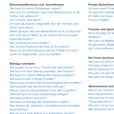
Benutzerpräferenzen und -einstellungen
Private Nachrichte
Wie kann ich meine Einstellungen ändern?
Ich kann keine Priva
Wie kann ich verhindern, dass mein Benutzername in der
Ich bekomme ständig
Online-Liste auftaucht?
Ich habe eine Spam-E
Die Forenuhr geht falsch!
Forums erhalten!
Ich habe die Zeitzone eingestellt, aber die Forenuhr geht
immer noch falsch!
Freunde und ignori
Meine Sprache steht auf diesem Board nicht zur Auswahl!
Wozu benötige ich di
Was sind das für Bilder, die bei meinem Benutzernamen
Mitglieder?
angezeigt werden?
Wie kann ich Mitglied
Wie verwende ich einen Avatar?
der ignorierten Mitg
Was ist mein Rang und wie kann ich ihn ändern?
den Listen entfernen
Wenn ich bei einem Benutzer auf den E-Mail-Link klicke,
werde ich aufgefordert, mich anzumelden.
Die Foren durchsu
Wie kann ich ein Fo
Beiträge schreiben
Weshalb erhalte ich 
Wie erstelle ich ein neues Thema oder eine Antwort?
Warum bekomme ich b
Wie kann ich einen Beitrag bearbeiten oder löschen?
Wie kann ich nach M
Wie kann ich meinem Beitrag eine Signatur anfügen?
Wie kann ich meine 
Wie kann ich eine Umfrage erstellen?
Wieso kann ich nicht mehr Antwortmöglichkeiten erstellen?
Abonnements und 
Wie bearbeite oder lösche ich eine Umfrage?
Was ist der Untersc
Warum kann ich auf bestimmte Foren nicht zugreifen?
einem Abonnements 
Weshalb kann ich keine Dateianhänge anfügen?
Wie kann ich ein Les
Weshalb wurde ich verwarnt?
Thema abonnieren?
Wie kann ich Beiträge den Moderatoren melden?
Wie kann ich ein Fo
Was bewirkt die „Speichern“-Schaltfläche beim Schreiben
Wie deaktiviere ich
eines Beitrags?
Warum muss mein Beitrag erst freigegeben werden?