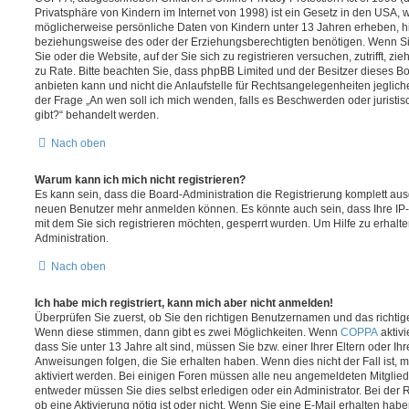
Privatsphäre von Kindern im Internet von 1998) ist ein Gesetz in den USA, w
möglicherweise persönliche Daten von Kindern unter 13 Jahren erheben, h
beziehungsweise des oder der Erziehungsberechtigten benötigen. Wenn Sie 
Sie oder die Website, auf der Sie sich zu registrieren versuchen, zutrifft, z
zu Rate. Bitte beachten Sie, dass phpBB Limited und der Besitzer dieses 
anbieten kann und nicht die Anlaufstelle für Rechtsangelegenheiten jeglicher
der Frage „An wen soll ich mich wenden, falls es Beschwerden oder jurist
gibt?“ behandelt werden.
Nach oben
Warum kann ich mich nicht registrieren?
Es kann sein, dass die Board-Administration die Registrierung komplett ausg
neuen Benutzer mehr anmelden können. Es könnte auch sein, dass Ihre IP
mit dem Sie sich registrieren möchten, gesperrt wurden. Um Hilfe zu erhalt
Administration.
Nach oben
Ich habe mich registriert, kann mich aber nicht anmelden!
Überprüfen Sie zuerst, ob Sie den richtigen Benutzernamen und das richt
Wenn diese stimmen, dann gibt es zwei Möglichkeiten. Wenn
COPPA
aktivi
dass Sie unter 13 Jahre alt sind, müssen Sie bzw. einer Ihrer Eltern oder I
Anweisungen folgen, die Sie erhalten haben. Wenn dies nicht der Fall ist, m
aktiviert werden. Bei einigen Foren müssen alle neu angemeldeten Mitgliede
entweder müssen Sie dies selbst erledigen oder ein Administrator. Bei der R
ob eine Aktivierung nötig ist oder nicht. Wenn Sie eine E-Mail erhalten habe