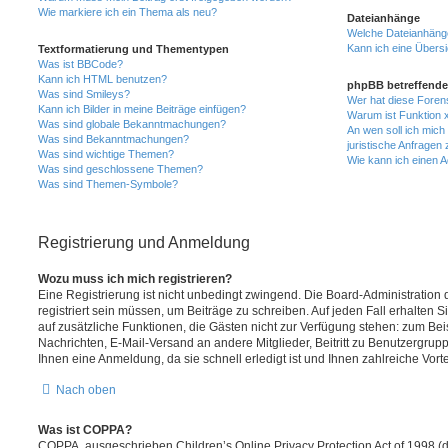
Wie markiere ich ein Thema als neu?
Dateianhänge
Welche Dateianhänge
Kann ich eine Übersi
Textformatierung und Thementypen
Was ist BBCode?
Kann ich HTML benutzen?
phpBB betreffende
Was sind Smileys?
Wer hat diese Foren
Kann ich Bilder in meine Beiträge einfügen?
Warum ist Funktion x
Was sind globale Bekanntmachungen?
An wen soll ich mic
Was sind Bekanntmachungen?
juristische Anfragen
Was sind wichtige Themen?
Wie kann ich einen A
Was sind geschlossene Themen?
Was sind Themen-Symbole?
Registrierung und Anmeldung
Wozu muss ich mich registrieren?
Eine Registrierung ist nicht unbedingt zwingend. Die Board-Administration
registriert sein müssen, um Beiträge zu schreiben. Auf jeden Fall erhalten Sie 
auf zusätzliche Funktionen, die Gästen nicht zur Verfügung stehen: zum Beis
Nachrichten, E-Mail-Versand an andere Mitglieder, Beitritt zu Benutzergrup
Ihnen eine Anmeldung, da sie schnell erledigt ist und Ihnen zahlreiche Vortei
Nach oben
Was ist COPPA?
COPPA, ausgeschrieben Children’s Online Privacy Protection Act of 1998 (