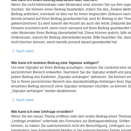
Wenn Sie nicht Administrator oder Moderator sind, können Sie nur Ihre eig
löschen. Sie können einen Beitrag bearbeiten, indem Sie das „Ändere Bei
Beitrag anklicken; eventuell ist dies nur für einen begrenzten Zeitraum nac
bereits jemand auf Ihren Beitrag geantwortet hat, wird Ihr Beitrag in der Th
gekennzeichnet. Es wird sowohl die Anzahl als auch der letzte Zeitpunkt d
Hinweis erscheint nicht, wenn noch niemand auf Ihren Beitrag geantwortet 
oder Moderator Ihren Beitrag überarbeitet hat. Diese können jedoch, falls sie
hinterlassen, warum Ihr Beitrag überarbeitet wurde. Bitte beachten Sie, da
nicht löschen können, wenn bereits jemand darauf geantwortet hat.
Nach oben
Wie kann ich meinem Beitrag eine Signatur anfügen?
Um eine Signatur an Ihren Beitrag anzufügen, müssen Sie zunächst eine so
persönlichen Bereich entwerfen. Nachdem Sie die Signatur erstellt und ges
jedem Beitrag das Kästchen „Signatur anhängen“ aktivieren. Sie können ei
Sie in Ihrem persönlichen Bereich das standardmäßige Anhängen Ihrer Sign
einzelnen Beitrag dennoch ohne Signatur verfassen möchten, so können Sie
„Signatur anhängen“ wieder deaktivieren.
Nach oben
Wie kann ich eine Umfrage erstellen?
Wenn Sie ein neues Thema eröffnen oder den ersten Beitrag eines Themas b
„Umfrage erstellen“ unterhalb des Formulars zur Beitragserstellung. Sollten
können, so haben Sie wahrscheinlich nicht die Berechtigung, Umfragen zu er
mindestens zwei Antwortmöglichkeiten in die entsprechenden Felder eingeb