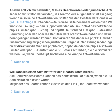
Nach oben
An wen soll ich mich wenden, falls es Beschwerden oder juristische An
Jeder Administrator, der auf der „Das Team“-Seite aufgeführt ist, ist ein gee
Wenn Sie so keine Antwort erhalten, sollten Sie den Besitzer der Domain ko
„WHOIS“-Abfrage
durch) oder — falls diese Seite bei einem kostenlosen Webh
funpic.de usw. liegt — den Support oder den Abuse-Kontakt des betreffende
phpBB Limited (phpBB.com) und phpBB Deutschland e. V. (phpBB.de)
abso
Benutzung oder den oder die Benutzer der Forensoftware haben und dafür 
herangezogen werden können. Kontaktieren Sie daher nie phpBB Limited o
Zusammenhang mit jeglichen juristischen Fragen (Unterlassungserklärunge
nicht direkt
auf die Website phpbb.com, phpbb.de oder die phpBB-Software
Limited oder phpBB Deutschland e. V. E-Mails schreiben, die die
Softwaren
werden Sie, wenn überhaupt, höchstens eine knappe Antwort erhalten.
Nach oben
Wie kann ich einen Administrator des Boards kontaktieren?
Alle Benutzer des Boards können das Kontaktformular nutzen, wenn die Fun
Administration aktiviert wurde.
Mitglieder des Boards können zusätzlich den Link „Das Team“ verwenden.
Nach oben
Foren-Übersicht
Al