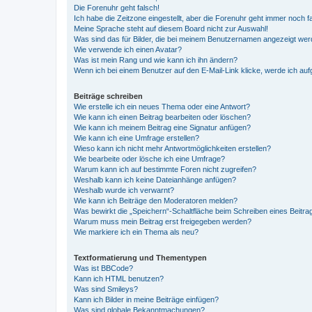
Die Forenuhr geht falsch!
Ich habe die Zeitzone eingestellt, aber die Forenuhr geht immer noch f
Meine Sprache steht auf diesem Board nicht zur Auswahl!
Was sind das für Bilder, die bei meinem Benutzernamen angezeigt we
Wie verwende ich einen Avatar?
Was ist mein Rang und wie kann ich ihn ändern?
Wenn ich bei einem Benutzer auf den E-Mail-Link klicke, werde ich au
Beiträge schreiben
Wie erstelle ich ein neues Thema oder eine Antwort?
Wie kann ich einen Beitrag bearbeiten oder löschen?
Wie kann ich meinem Beitrag eine Signatur anfügen?
Wie kann ich eine Umfrage erstellen?
Wieso kann ich nicht mehr Antwortmöglichkeiten erstellen?
Wie bearbeite oder lösche ich eine Umfrage?
Warum kann ich auf bestimmte Foren nicht zugreifen?
Weshalb kann ich keine Dateianhänge anfügen?
Weshalb wurde ich verwarnt?
Wie kann ich Beiträge den Moderatoren melden?
Was bewirkt die „Speichern“-Schaltfläche beim Schreiben eines Beitra
Warum muss mein Beitrag erst freigegeben werden?
Wie markiere ich ein Thema als neu?
Textformatierung und Thementypen
Was ist BBCode?
Kann ich HTML benutzen?
Was sind Smileys?
Kann ich Bilder in meine Beiträge einfügen?
Was sind globale Bekanntmachungen?