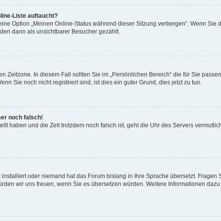
ine-Liste auftaucht?
 eine Option „Meinen Online-Status während dieser Sitzung verbergen“. Wenn Sie d
rden dann als unsichtbarer Besucher gezählt.
n Zeitzone. In diesem Fall sollten Sie im „Persönlichen Bereich“ die für Sie passend
 Sie noch nicht registriert sind, ist dies ein guter Grund, dies jetzt zu tun.
mer noch falsch!
ellt haben und die Zeit trotzdem noch falsch ist, geht die Uhr des Servers vermutlic
 installiert oder niemand hat das Forum bislang in Ihre Sprache übersetzt. Fragen 
t, würden wir uns freuen, wenn Sie es übersetzen würden. Weitere Informationen da