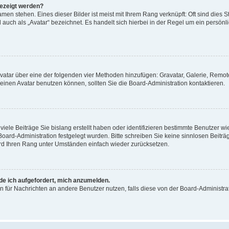
gezeigt werden?
men stehen. Eines dieser Bilder ist meist mit Ihrem Rang verknüpft: Oft sind dies S
auch als „Avatar“ bezeichnet. Es handelt sich hierbei in der Regel um ein persönl
 Avatar über eine der folgenden vier Methoden hinzufügen: Gravatar, Galerie, Rem
inen Avatar benutzen können, sollten Sie die Board-Administration kontaktieren.
iele Beiträge Sie bislang erstellt haben oder identifizieren bestimmte Benutzer
 Board-Administration festgelegt wurden. Bitte schreiben Sie keine sinnlosen Beit
wird Ihren Rang unter Umständen einfach wieder zurücksetzen.
rde ich aufgefordert, mich anzumelden.
ion für Nachrichten an andere Benutzer nutzen, falls diese von der Board-Administ