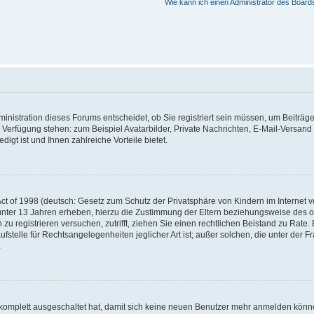
Wie kann ich einen Administrator des Board
nistration dieses Forums entscheidet, ob Sie registriert sein müssen, um Beiträge z
ur Verfügung stehen: zum Beispiel Avatarbilder, Private Nachrichten, E-Mail-Versand
igt ist und Ihnen zahlreiche Vorteile bietet.
t of 1998 (deutsch: Gesetz zum Schutz der Privatsphäre von Kindern im Internet vo
unter 13 Jahren erheben, hierzu die Zustimmung der Eltern beziehungsweise des o
h zu registrieren versuchen, zutrifft, ziehen Sie einen rechtlichen Beistand zu Rat
stelle für Rechtsangelegenheiten jeglicher Art ist; außer solchen, die unter der 
.
 komplett ausgeschaltet hat, damit sich keine neuen Benutzer mehr anmelden könne