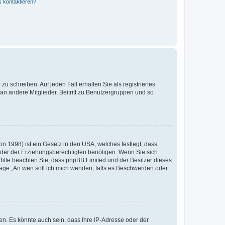
s kontaktieren?
u schreiben. Auf jeden Fall erhalten Sie als registriertes
 an andere Mitglieder, Beitritt zu Benutzergruppen und so
n 1998) ist ein Gesetz in den USA, welches festlegt, dass
der der Erziehungsberechtigten benötigen. Wenn Sie sich
e. Bitte beachten Sie, dass phpBB Limited und der Besitzer dieses
Frage „An wen soll ich mich wenden, falls es Beschwerden oder
n. Es könnte auch sein, dass Ihre IP-Adresse oder der