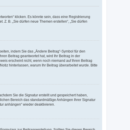
worten“ klicken. Es könnte sein, dass eine Registrierung
t. Z. B. „Sie dürfen neue Themen erstellen“, „Sie dürfen
beiten, indem Sie das „Ändere Beitrag“-Symbol für den
ren Beitrag geantwortet hat, wird Ihr Beitrag in der
nweis erscheint nicht, wenn noch niemand auf Ihren Beitrag
Notiz hinterlassen, warum Ihr Beitrag überarbeitet wurde. Bitte
chdem Sie die Signatur erstellt und gespeichert haben,
nlichen Bereich das standardmäßige Anhängen Ihrer Signatur
tur anhängen“ wieder deaktivieren.
ormulars zur Beitragserstellung. Sollten Sie diesen Bereich