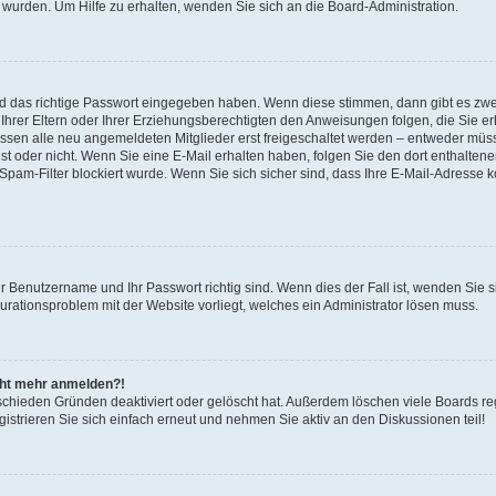
 wurden. Um Hilfe zu erhalten, wenden Sie sich an die Board-Administration.
nd das richtige Passwort eingegeben haben. Wenn diese stimmen, dann gibt es zw
Ihrer Eltern oder Ihrer Erziehungsberechtigten den Anweisungen folgen, die Sie erh
üssen alle neu angemeldeten Mitglieder erst freigeschaltet werden – entweder müsse
 ist oder nicht. Wenn Sie eine E-Mail erhalten haben, folgen Sie den dort enthalte
pam-Filter blockiert wurde. Wenn Sie sich sicher sind, dass Ihre E-Mail-Adresse 
hr Benutzername und Ihr Passwort richtig sind. Wenn dies der Fall ist, wenden Sie
gurationsproblem mit der Website vorliegt, welches ein Administrator lösen muss.
icht mehr anmelden?!
schieden Gründen deaktiviert oder gelöscht hat. Außerdem löschen viele Boards reg
strieren Sie sich einfach erneut und nehmen Sie aktiv an den Diskussionen teil!