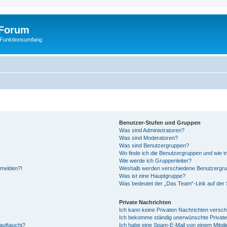
Forum
 Funktionsumfang
Benutzer-Stufen und Gruppen
Was sind Administratoren?
Was sind Moderatoren?
Was sind Benutzergruppen?
Wo finde ich die Benutzergruppen und wie tr
Wie werde ich Gruppenleiter?
anmelden?!
Weshalb werden verschiedene Benutzergrupp
Was ist eine Hauptgruppe?
Was bedeutet der „Das Team“-Link auf der S
Private Nachrichten
Ich kann keine Privaten Nachrichten versch
Ich bekomme ständig unerwünschte Private
auftaucht?
Ich habe eine Spam-E-Mail von einem Mitgli