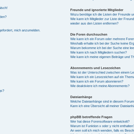
alsch!
Freunde und ignorierte Mitglieder
Wozu benötige ich die Listen der Freunde un
rden?
Wie kann ich Mitglieder zur Liste der Freund
wieder aus den Listen entfernen?
fgefordert, mich anzumelden.
Die Foren durchsuchen
Wie kann ich ein Forum oder mehrere For
Weshalb erhalte ich bei der Suche keine Er
Warum bekomme ich bei der Suche eine lee
Wie kann ich nach Mitgliedern suchen?
Wie kann ich meine eigenen Beiträge und T
Abonnements und Lesezeichen
Was ist der Unterschied zwischen einem L
Wie kann ich ein Lesezeichen auf ein Them
Wie kann ich ein Forum abonnieren?
Wie deaktiviere ich meine Abonnements?
gs?
Dateianhänge
Welche Dateianhänge sind in diesem Forum
Kann ich eine Übersicht all meiner Dateian
phpBB betreffende Fragen
Wer hat diese Forensoftware entwickelt?
Warum ist Funktion x oder y nicht enthalten
An wen soll ich mich wenden, falls es Besc