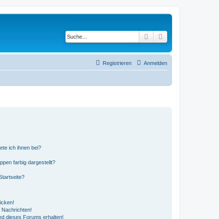
Suche
Erweiterte Suche
Registrieren
Anmelden
ete ich ihnen bei?
en farbig dargestellt?
tartseite?
icken!
 Nachrichten!
ed dieses Forums erhalten!