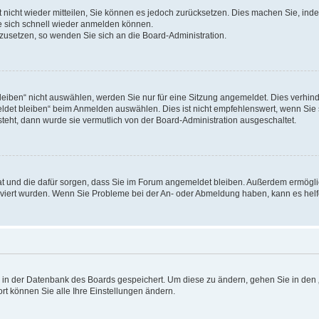
rt nicht wieder mitteilen, Sie können es jedoch zurücksetzen. Dies machen Sie, in
e sich schnell wieder anmelden können.
ckzusetzen, so wenden Sie sich an die Board-Administration.
ben“ nicht auswählen, werden Sie nur für eine Sitzung angemeldet. Dies verhinde
et bleiben“ beim Anmelden auswählen. Dies ist nicht empfehlenswert, wenn Sie s
steht, dann wurde sie vermutlich von der Board-Administration ausgeschaltet.
 hat und die dafür sorgen, dass Sie im Forum angemeldet bleiben. Außerdem ermögl
ktiviert wurden. Wenn Sie Probleme bei der An- oder Abmeldung haben, kann es hel
en in der Datenbank des Boards gespeichert. Um diese zu ändern, gehen Sie in den 
rt können Sie alle Ihre Einstellungen ändern.