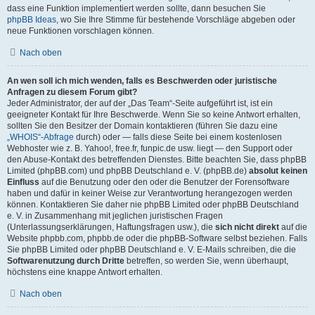
dass eine Funktion implementiert werden sollte, dann besuchen Sie
phpBB Ideas
, wo Sie Ihre Stimme für bestehende Vorschläge abgeben oder
neue Funktionen vorschlagen können.
Nach oben
An wen soll ich mich wenden, falls es Beschwerden oder juristische
Anfragen zu diesem Forum gibt?
Jeder Administrator, der auf der „Das Team“-Seite aufgeführt ist, ist ein
geeigneter Kontakt für Ihre Beschwerde. Wenn Sie so keine Antwort erhalten,
sollten Sie den Besitzer der Domain kontaktieren (führen Sie dazu eine
„WHOIS“-Abfrage
durch) oder — falls diese Seite bei einem kostenlosen
Webhoster wie z. B. Yahoo!, free.fr, funpic.de usw. liegt — den Support oder
den Abuse-Kontakt des betreffenden Dienstes. Bitte beachten Sie, dass phpBB
Limited (phpBB.com) und phpBB Deutschland e. V. (phpBB.de)
absolut keinen
Einfluss
auf die Benutzung oder den oder die Benutzer der Forensoftware
haben und dafür in keiner Weise zur Verantwortung herangezogen werden
können. Kontaktieren Sie daher nie phpBB Limited oder phpBB Deutschland
e. V. in Zusammenhang mit jeglichen juristischen Fragen
(Unterlassungserklärungen, Haftungsfragen usw.), die
sich nicht direkt
auf die
Website phpbb.com, phpbb.de oder die phpBB-Software selbst beziehen. Falls
Sie phpBB Limited oder phpBB Deutschland e. V. E-Mails schreiben, die die
Softwarenutzung durch Dritte
betreffen, so werden Sie, wenn überhaupt,
höchstens eine knappe Antwort erhalten.
Nach oben