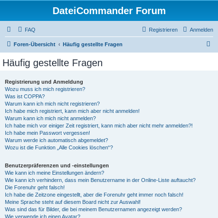
DateiCommander Forum
FAQ
Registrieren
Anmelden
S
Foren-Übersicht
Häufig gestellte Fragen
u
Häufig gestellte Fragen
c
h
Registrierung und Anmeldung
Wozu muss ich mich registrieren?
e
Was ist COPPA?
Warum kann ich mich nicht registrieren?
Ich habe mich registriert, kann mich aber nicht anmelden!
Warum kann ich mich nicht anmelden?
Ich habe mich vor einiger Zeit registriert, kann mich aber nicht mehr anmelden?!
Ich habe mein Passwort vergessen!
Warum werde ich automatisch abgemeldet?
Wozu ist die Funktion „Alle Cookies löschen“?
Benutzerpräferenzen und -einstellungen
Wie kann ich meine Einstellungen ändern?
Wie kann ich verhindern, dass mein Benutzername in der Online-Liste auftaucht?
Die Forenuhr geht falsch!
Ich habe die Zeitzone eingestellt, aber die Forenuhr geht immer noch falsch!
Meine Sprache steht auf diesem Board nicht zur Auswahl!
Was sind das für Bilder, die bei meinem Benutzernamen angezeigt werden?
Wie verwende ich einen Avatar?