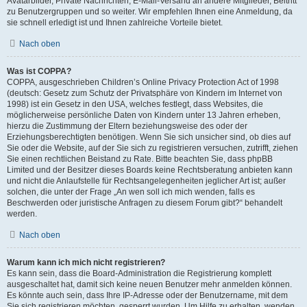
Avatarbilder, Private Nachrichten, E-Mail-Versand an andere Mitglieder, Beitritt
zu Benutzergruppen und so weiter. Wir empfehlen Ihnen eine Anmeldung, da
sie schnell erledigt ist und Ihnen zahlreiche Vorteile bietet.
Nach oben
Was ist COPPA?
COPPA, ausgeschrieben Children’s Online Privacy Protection Act of 1998
(deutsch: Gesetz zum Schutz der Privatsphäre von Kindern im Internet von
1998) ist ein Gesetz in den USA, welches festlegt, dass Websites, die
möglicherweise persönliche Daten von Kindern unter 13 Jahren erheben,
hierzu die Zustimmung der Eltern beziehungsweise des oder der
Erziehungsberechtigten benötigen. Wenn Sie sich unsicher sind, ob dies auf
Sie oder die Website, auf der Sie sich zu registrieren versuchen, zutrifft, ziehen
Sie einen rechtlichen Beistand zu Rate. Bitte beachten Sie, dass phpBB
Limited und der Besitzer dieses Boards keine Rechtsberatung anbieten kann
und nicht die Anlaufstelle für Rechtsangelegenheiten jeglicher Art ist; außer
solchen, die unter der Frage „An wen soll ich mich wenden, falls es
Beschwerden oder juristische Anfragen zu diesem Forum gibt?“ behandelt
werden.
Nach oben
Warum kann ich mich nicht registrieren?
Es kann sein, dass die Board-Administration die Registrierung komplett
ausgeschaltet hat, damit sich keine neuen Benutzer mehr anmelden können.
Es könnte auch sein, dass Ihre IP-Adresse oder der Benutzername, mit dem
Sie sich registrieren möchten, gesperrt wurden. Um Hilfe zu erhalten, wenden