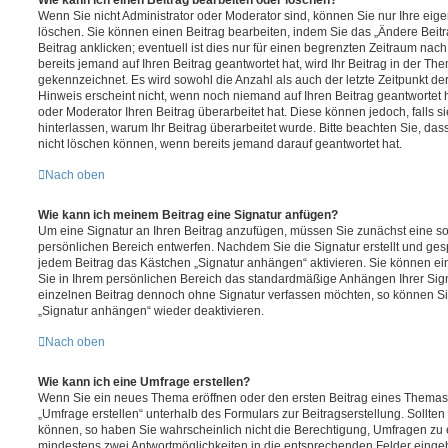
Wenn Sie nicht Administrator oder Moderator sind, können Sie nur Ihre eig
löschen. Sie können einen Beitrag bearbeiten, indem Sie das „Ändere Bei
Beitrag anklicken; eventuell ist dies nur für einen begrenzten Zeitraum nac
bereits jemand auf Ihren Beitrag geantwortet hat, wird Ihr Beitrag in der Th
gekennzeichnet. Es wird sowohl die Anzahl als auch der letzte Zeitpunkt d
Hinweis erscheint nicht, wenn noch niemand auf Ihren Beitrag geantwortet 
oder Moderator Ihren Beitrag überarbeitet hat. Diese können jedoch, falls sie
hinterlassen, warum Ihr Beitrag überarbeitet wurde. Bitte beachten Sie, da
nicht löschen können, wenn bereits jemand darauf geantwortet hat.
Nach oben
Wie kann ich meinem Beitrag eine Signatur anfügen?
Um eine Signatur an Ihren Beitrag anzufügen, müssen Sie zunächst eine so
persönlichen Bereich entwerfen. Nachdem Sie die Signatur erstellt und ges
jedem Beitrag das Kästchen „Signatur anhängen“ aktivieren. Sie können ei
Sie in Ihrem persönlichen Bereich das standardmäßige Anhängen Ihrer Sign
einzelnen Beitrag dennoch ohne Signatur verfassen möchten, so können Sie
„Signatur anhängen“ wieder deaktivieren.
Nach oben
Wie kann ich eine Umfrage erstellen?
Wenn Sie ein neues Thema eröffnen oder den ersten Beitrag eines Themas b
„Umfrage erstellen“ unterhalb des Formulars zur Beitragserstellung. Sollten
können, so haben Sie wahrscheinlich nicht die Berechtigung, Umfragen zu er
mindestens zwei Antwortmöglichkeiten in die entsprechenden Felder eingeb