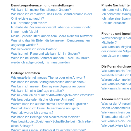
Benutzerpräferenzen und -einstellungen
Private Nachrichte
Wie kann ich meine Einstellungen ändern?
Ich kann keine Priva
Wie kann ich verhindern, dass mein Benutzername in der
Ich bekomme ständig
Online-Liste auftaucht?
Ich habe eine Spam-E
Die Forenuhr geht falsch!
Forums erhalten!
Ich habe die Zeitzone eingestellt, aber die Forenuhr geht
immer noch falsch!
Freunde und ignori
Meine Sprache steht auf diesem Board nicht zur Auswahl!
Wozu benötige ich di
Was sind das für Bilder, die bei meinem Benutzernamen
Mitglieder?
angezeigt werden?
Wie kann ich Mitglied
Wie verwende ich einen Avatar?
der ignorierten Mitg
Was ist mein Rang und wie kann ich ihn ändern?
den Listen entfernen
Wenn ich bei einem Benutzer auf den E-Mail-Link klicke,
werde ich aufgefordert, mich anzumelden.
Die Foren durchsu
Wie kann ich ein Fo
Beiträge schreiben
Weshalb erhalte ich 
Wie erstelle ich ein neues Thema oder eine Antwort?
Warum bekomme ich b
Wie kann ich einen Beitrag bearbeiten oder löschen?
Wie kann ich nach M
Wie kann ich meinem Beitrag eine Signatur anfügen?
Wie kann ich meine 
Wie kann ich eine Umfrage erstellen?
Wieso kann ich nicht mehr Antwortmöglichkeiten erstellen?
Abonnements und 
Wie bearbeite oder lösche ich eine Umfrage?
Was ist der Untersc
Warum kann ich auf bestimmte Foren nicht zugreifen?
einem Abonnements 
Weshalb kann ich keine Dateianhänge anfügen?
Wie kann ich ein Les
Weshalb wurde ich verwarnt?
Thema abonnieren?
Wie kann ich Beiträge den Moderatoren melden?
Wie kann ich ein Fo
Was bewirkt die „Speichern“-Schaltfläche beim Schreiben
Wie deaktiviere ich
eines Beitrags?
Warum muss mein Beitrag erst freigegeben werden?