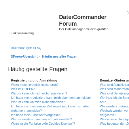
DateiCommander
Forum
Der Dateimanager mit dem größten
Funktionsumfang
Schnellzugriff
FAQ
Foren-Übersicht
Häufig gestellte Fragen
Häufig gestellte Fragen
Registrierung und Anmeldung
Benutzer-Stufen u
Wozu muss ich mich registrieren?
Was sind Administra
Was ist COPPA?
Was sind Moderator
Warum kann ich mich nicht registrieren?
Was sind Benutzerg
Ich habe mich registriert, kann mich aber nicht anmelden!
Wo finde ich die Ben
Warum kann ich mich nicht anmelden?
bei?
Ich habe mich vor einiger Zeit registriert, kann mich aber
Wie werde ich Grupp
nicht mehr anmelden?!
Weshalb werden ver
Ich habe mein Passwort vergessen!
dargestellt?
Warum werde ich automatisch abgemeldet?
Was ist eine Hauptg
Wozu ist die Funktion „Alle Cookies löschen“?
Was bedeutet der „Da