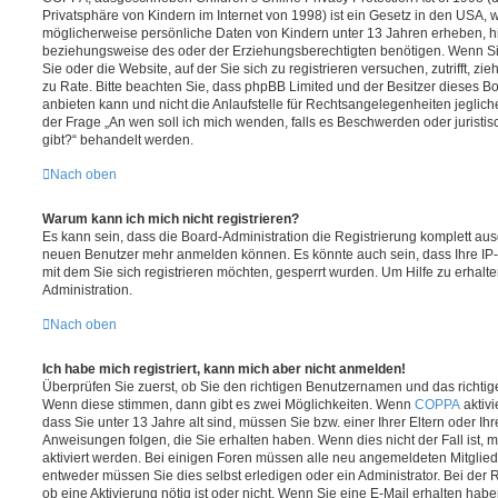
Privatsphäre von Kindern im Internet von 1998) ist ein Gesetz in den USA, w
möglicherweise persönliche Daten von Kindern unter 13 Jahren erheben, h
beziehungsweise des oder der Erziehungsberechtigten benötigen. Wenn Sie 
Sie oder die Website, auf der Sie sich zu registrieren versuchen, zutrifft, z
zu Rate. Bitte beachten Sie, dass phpBB Limited und der Besitzer dieses 
anbieten kann und nicht die Anlaufstelle für Rechtsangelegenheiten jeglicher
der Frage „An wen soll ich mich wenden, falls es Beschwerden oder jurist
gibt?“ behandelt werden.
Nach oben
Warum kann ich mich nicht registrieren?
Es kann sein, dass die Board-Administration die Registrierung komplett ausg
neuen Benutzer mehr anmelden können. Es könnte auch sein, dass Ihre IP
mit dem Sie sich registrieren möchten, gesperrt wurden. Um Hilfe zu erhalt
Administration.
Nach oben
Ich habe mich registriert, kann mich aber nicht anmelden!
Überprüfen Sie zuerst, ob Sie den richtigen Benutzernamen und das richt
Wenn diese stimmen, dann gibt es zwei Möglichkeiten. Wenn
COPPA
aktivi
dass Sie unter 13 Jahre alt sind, müssen Sie bzw. einer Ihrer Eltern oder I
Anweisungen folgen, die Sie erhalten haben. Wenn dies nicht der Fall ist, m
aktiviert werden. Bei einigen Foren müssen alle neu angemeldeten Mitgliede
entweder müssen Sie dies selbst erledigen oder ein Administrator. Bei der R
ob eine Aktivierung nötig ist oder nicht. Wenn Sie eine E-Mail erhalten habe