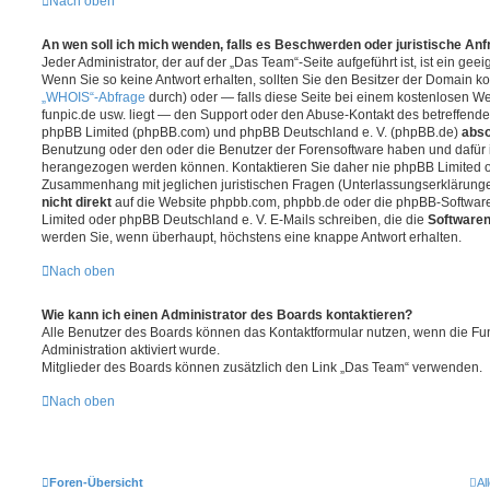
Nach oben
An wen soll ich mich wenden, falls es Beschwerden oder juristische An
Jeder Administrator, der auf der „Das Team“-Seite aufgeführt ist, ist ein gee
Wenn Sie so keine Antwort erhalten, sollten Sie den Besitzer der Domain ko
„WHOIS“-Abfrage
durch) oder — falls diese Seite bei einem kostenlosen Webh
funpic.de usw. liegt — den Support oder den Abuse-Kontakt des betreffende
phpBB Limited (phpBB.com) und phpBB Deutschland e. V. (phpBB.de)
abso
Benutzung oder den oder die Benutzer der Forensoftware haben und dafür 
herangezogen werden können. Kontaktieren Sie daher nie phpBB Limited o
Zusammenhang mit jeglichen juristischen Fragen (Unterlassungserklärunge
nicht direkt
auf die Website phpbb.com, phpbb.de oder die phpBB-Software
Limited oder phpBB Deutschland e. V. E-Mails schreiben, die die
Softwaren
werden Sie, wenn überhaupt, höchstens eine knappe Antwort erhalten.
Nach oben
Wie kann ich einen Administrator des Boards kontaktieren?
Alle Benutzer des Boards können das Kontaktformular nutzen, wenn die Fun
Administration aktiviert wurde.
Mitglieder des Boards können zusätzlich den Link „Das Team“ verwenden.
Nach oben
Foren-Übersicht
Al