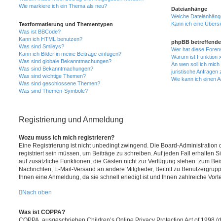
Wie markiere ich ein Thema als neu?
Dateianhänge
Welche Dateianhänge
Kann ich eine Übersi
Textformatierung und Thementypen
Was ist BBCode?
Kann ich HTML benutzen?
phpBB betreffende
Was sind Smileys?
Wer hat diese Foren
Kann ich Bilder in meine Beiträge einfügen?
Warum ist Funktion x
Was sind globale Bekanntmachungen?
An wen soll ich mic
Was sind Bekanntmachungen?
juristische Anfragen
Was sind wichtige Themen?
Wie kann ich einen A
Was sind geschlossene Themen?
Was sind Themen-Symbole?
Registrierung und Anmeldung
Wozu muss ich mich registrieren?
Eine Registrierung ist nicht unbedingt zwingend. Die Board-Administration
registriert sein müssen, um Beiträge zu schreiben. Auf jeden Fall erhalten Sie 
auf zusätzliche Funktionen, die Gästen nicht zur Verfügung stehen: zum Beis
Nachrichten, E-Mail-Versand an andere Mitglieder, Beitritt zu Benutzergrup
Ihnen eine Anmeldung, da sie schnell erledigt ist und Ihnen zahlreiche Vortei
Nach oben
Was ist COPPA?
COPPA, ausgeschrieben Children’s Online Privacy Protection Act of 1998 (