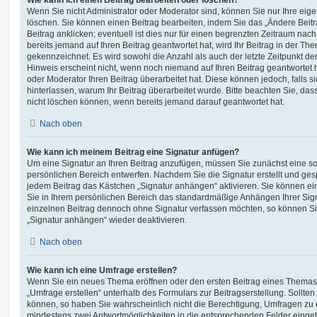
Wenn Sie nicht Administrator oder Moderator sind, können Sie nur Ihre eig
löschen. Sie können einen Beitrag bearbeiten, indem Sie das „Ändere Bei
Beitrag anklicken; eventuell ist dies nur für einen begrenzten Zeitraum nac
bereits jemand auf Ihren Beitrag geantwortet hat, wird Ihr Beitrag in der Th
gekennzeichnet. Es wird sowohl die Anzahl als auch der letzte Zeitpunkt d
Hinweis erscheint nicht, wenn noch niemand auf Ihren Beitrag geantwortet 
oder Moderator Ihren Beitrag überarbeitet hat. Diese können jedoch, falls sie
hinterlassen, warum Ihr Beitrag überarbeitet wurde. Bitte beachten Sie, da
nicht löschen können, wenn bereits jemand darauf geantwortet hat.
Nach oben
Wie kann ich meinem Beitrag eine Signatur anfügen?
Um eine Signatur an Ihren Beitrag anzufügen, müssen Sie zunächst eine so
persönlichen Bereich entwerfen. Nachdem Sie die Signatur erstellt und ges
jedem Beitrag das Kästchen „Signatur anhängen“ aktivieren. Sie können ei
Sie in Ihrem persönlichen Bereich das standardmäßige Anhängen Ihrer Sign
einzelnen Beitrag dennoch ohne Signatur verfassen möchten, so können Sie
„Signatur anhängen“ wieder deaktivieren.
Nach oben
Wie kann ich eine Umfrage erstellen?
Wenn Sie ein neues Thema eröffnen oder den ersten Beitrag eines Themas b
„Umfrage erstellen“ unterhalb des Formulars zur Beitragserstellung. Sollten
können, so haben Sie wahrscheinlich nicht die Berechtigung, Umfragen zu er
mindestens zwei Antwortmöglichkeiten in die entsprechenden Felder eingeb