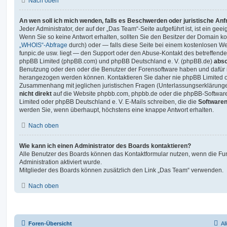
Nach oben
An wen soll ich mich wenden, falls es Beschwerden oder juristische An
Jeder Administrator, der auf der „Das Team“-Seite aufgeführt ist, ist ein gee
Wenn Sie so keine Antwort erhalten, sollten Sie den Besitzer der Domain ko
„WHOIS“-Abfrage
durch) oder — falls diese Seite bei einem kostenlosen Webh
funpic.de usw. liegt — den Support oder den Abuse-Kontakt des betreffende
phpBB Limited (phpBB.com) und phpBB Deutschland e. V. (phpBB.de)
abso
Benutzung oder den oder die Benutzer der Forensoftware haben und dafür 
herangezogen werden können. Kontaktieren Sie daher nie phpBB Limited o
Zusammenhang mit jeglichen juristischen Fragen (Unterlassungserklärunge
nicht direkt
auf die Website phpbb.com, phpbb.de oder die phpBB-Software
Limited oder phpBB Deutschland e. V. E-Mails schreiben, die die
Softwaren
werden Sie, wenn überhaupt, höchstens eine knappe Antwort erhalten.
Nach oben
Wie kann ich einen Administrator des Boards kontaktieren?
Alle Benutzer des Boards können das Kontaktformular nutzen, wenn die Fun
Administration aktiviert wurde.
Mitglieder des Boards können zusätzlich den Link „Das Team“ verwenden.
Nach oben
Foren-Übersicht
Al