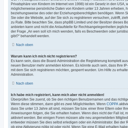
Privatsphäre von Kindern im Internet von 1998) ist ein Gesetz in den USA, w
möglicherweise persönliche Daten von Kindern unter 13 Jahren erheben, h
beziehungsweise des oder der Erziehungsberechtigten benötigen. Wenn Sie 
Sie oder die Website, auf der Sie sich zu registrieren versuchen, zutrifft, z
zu Rate. Bitte beachten Sie, dass phpBB Limited und der Besitzer dieses 
anbieten kann und nicht die Anlaufstelle für Rechtsangelegenheiten jeglicher
der Frage „An wen soll ich mich wenden, falls es Beschwerden oder jurist
gibt?“ behandelt werden.
Nach oben
Warum kann ich mich nicht registrieren?
Es kann sein, dass die Board-Administration die Registrierung komplett ausg
neuen Benutzer mehr anmelden können. Es könnte auch sein, dass Ihre IP
mit dem Sie sich registrieren möchten, gesperrt wurden. Um Hilfe zu erhalt
Administration.
Nach oben
Ich habe mich registriert, kann mich aber nicht anmelden!
Überprüfen Sie zuerst, ob Sie den richtigen Benutzernamen und das richt
Wenn diese stimmen, dann gibt es zwei Möglichkeiten. Wenn
COPPA
aktivi
dass Sie unter 13 Jahre alt sind, müssen Sie bzw. einer Ihrer Eltern oder I
Anweisungen folgen, die Sie erhalten haben. Wenn dies nicht der Fall ist, m
aktiviert werden. Bei einigen Foren müssen alle neu angemeldeten Mitgliede
entweder müssen Sie dies selbst erledigen oder ein Administrator. Bei der R
ob eine Aktivierung nötig ist oder nicht. Wenn Sie eine E-Mail erhalten habe