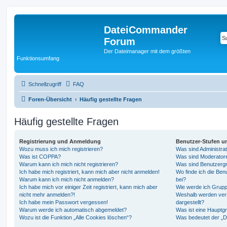
DateiCommander
Forum
Der Dateimanager mit dem größten
Funktionsumfang
Schnellzugriff
FAQ
Foren-Übersicht
Häufig gestellte Fragen
Häufig gestellte Fragen
Registrierung und Anmeldung
Benutzer-Stufen u
Wozu muss ich mich registrieren?
Was sind Administra
Was ist COPPA?
Was sind Moderator
Warum kann ich mich nicht registrieren?
Was sind Benutzerg
Ich habe mich registriert, kann mich aber nicht anmelden!
Wo finde ich die Ben
Warum kann ich mich nicht anmelden?
bei?
Ich habe mich vor einiger Zeit registriert, kann mich aber
Wie werde ich Grupp
nicht mehr anmelden?!
Weshalb werden ver
Ich habe mein Passwort vergessen!
dargestellt?
Warum werde ich automatisch abgemeldet?
Was ist eine Hauptg
Wozu ist die Funktion „Alle Cookies löschen“?
Was bedeutet der „Da