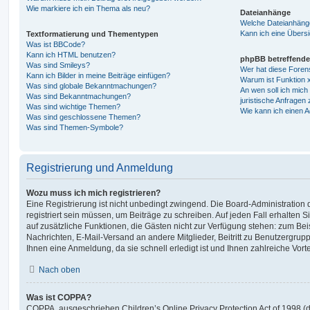
Wie markiere ich ein Thema als neu?
Dateianhänge
Welche Dateianhänge
Kann ich eine Übersi
Textformatierung und Thementypen
Was ist BBCode?
Kann ich HTML benutzen?
phpBB betreffende
Was sind Smileys?
Wer hat diese Foren
Kann ich Bilder in meine Beiträge einfügen?
Warum ist Funktion x
Was sind globale Bekanntmachungen?
An wen soll ich mic
Was sind Bekanntmachungen?
juristische Anfragen
Was sind wichtige Themen?
Wie kann ich einen A
Was sind geschlossene Themen?
Was sind Themen-Symbole?
Registrierung und Anmeldung
Wozu muss ich mich registrieren?
Eine Registrierung ist nicht unbedingt zwingend. Die Board-Administration
registriert sein müssen, um Beiträge zu schreiben. Auf jeden Fall erhalten Sie 
auf zusätzliche Funktionen, die Gästen nicht zur Verfügung stehen: zum Beis
Nachrichten, E-Mail-Versand an andere Mitglieder, Beitritt zu Benutzergrup
Ihnen eine Anmeldung, da sie schnell erledigt ist und Ihnen zahlreiche Vortei
Nach oben
Was ist COPPA?
COPPA, ausgeschrieben Children’s Online Privacy Protection Act of 1998 (