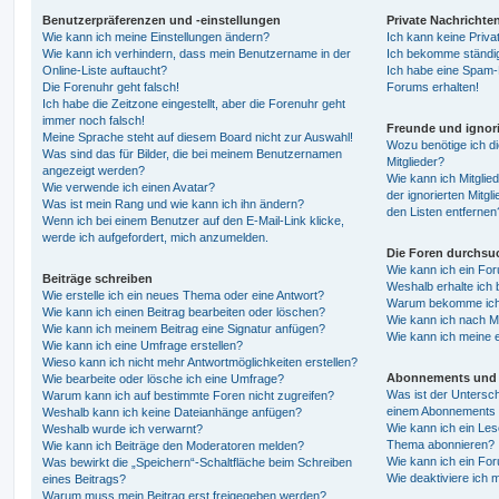
Benutzerpräferenzen und -einstellungen
Private Nachrichte
Wie kann ich meine Einstellungen ändern?
Ich kann keine Priva
Wie kann ich verhindern, dass mein Benutzername in der
Ich bekomme ständig
Online-Liste auftaucht?
Ich habe eine Spam-E
Die Forenuhr geht falsch!
Forums erhalten!
Ich habe die Zeitzone eingestellt, aber die Forenuhr geht
immer noch falsch!
Freunde und ignori
Meine Sprache steht auf diesem Board nicht zur Auswahl!
Wozu benötige ich di
Was sind das für Bilder, die bei meinem Benutzernamen
Mitglieder?
angezeigt werden?
Wie kann ich Mitglied
Wie verwende ich einen Avatar?
der ignorierten Mitg
Was ist mein Rang und wie kann ich ihn ändern?
den Listen entfernen
Wenn ich bei einem Benutzer auf den E-Mail-Link klicke,
werde ich aufgefordert, mich anzumelden.
Die Foren durchsu
Wie kann ich ein Fo
Beiträge schreiben
Weshalb erhalte ich 
Wie erstelle ich ein neues Thema oder eine Antwort?
Warum bekomme ich b
Wie kann ich einen Beitrag bearbeiten oder löschen?
Wie kann ich nach M
Wie kann ich meinem Beitrag eine Signatur anfügen?
Wie kann ich meine 
Wie kann ich eine Umfrage erstellen?
Wieso kann ich nicht mehr Antwortmöglichkeiten erstellen?
Abonnements und 
Wie bearbeite oder lösche ich eine Umfrage?
Was ist der Untersc
Warum kann ich auf bestimmte Foren nicht zugreifen?
einem Abonnements 
Weshalb kann ich keine Dateianhänge anfügen?
Wie kann ich ein Les
Weshalb wurde ich verwarnt?
Thema abonnieren?
Wie kann ich Beiträge den Moderatoren melden?
Wie kann ich ein Fo
Was bewirkt die „Speichern“-Schaltfläche beim Schreiben
Wie deaktiviere ich
eines Beitrags?
Warum muss mein Beitrag erst freigegeben werden?