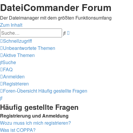
DateiCommander Forum
Der Dateimanager mit dem größten Funktionsumfang
Zum Inhalt
Erweiterte
Suche
Suche
Schnellzugriff
Unbeantwortete Themen
Aktive Themen
Suche
FAQ
Anmelden
Registrieren
Foren-Übersicht
Häufig gestellte Fragen
Suche
Häufig gestellte Fragen
Registrierung und Anmeldung
Wozu muss ich mich registrieren?
Was ist COPPA?