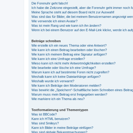
Die Forenuhr geht falsch!
Ich habe die Zeitzone eingestellt, aber die Forenuhr geht immer noch f
Meine Sprache steht auf diesem Board nicht zur Auswahl!
Was sind das für Bilder, die bei meinem Benutzernamen angezeigt we
Wie verwende ich einen Avatar?
Was ist mein Rang und wie kann ich ihn ändern?
Wenn ich bei einem Benutzer auf den E-Mail-Link klicke, werde ich au
Beiträge schreiben
Wie erstelle ich ein neues Thema oder eine Antwort?
Wie kann ich einen Beitrag bearbeiten oder löschen?
Wie kann ich meinem Beitrag eine Signatur anfügen?
Wie kann ich eine Umfrage erstellen?
Wieso kann ich nicht mehr Antwortmöglichkeiten erstellen?
Wie bearbeite oder lösche ich eine Umfrage?
Warum kann ich auf bestimmte Foren nicht zugreifen?
Weshalb kann ich keine Dateianhänge anfügen?
Weshalb wurde ich verwarnt?
Wie kann ich Beiträge den Moderatoren melden?
Was bewirkt die „Speichern“-Schaltfläche beim Schreiben eines Beitra
Warum muss mein Beitrag erst freigegeben werden?
Wie markiere ich ein Thema als neu?
Textformatierung und Thementypen
Was ist BBCode?
Kann ich HTML benutzen?
Was sind Smileys?
Kann ich Bilder in meine Beiträge einfügen?
Was sind globale Bekanntmachungen?