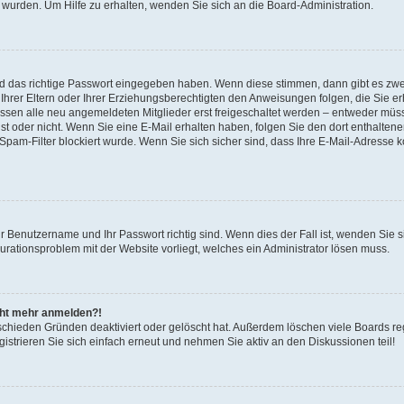
 wurden. Um Hilfe zu erhalten, wenden Sie sich an die Board-Administration.
nd das richtige Passwort eingegeben haben. Wenn diese stimmen, dann gibt es zw
Ihrer Eltern oder Ihrer Erziehungsberechtigten den Anweisungen folgen, die Sie erh
üssen alle neu angemeldeten Mitglieder erst freigeschaltet werden – entweder müsse
 ist oder nicht. Wenn Sie eine E-Mail erhalten haben, folgen Sie den dort enthalte
pam-Filter blockiert wurde. Wenn Sie sich sicher sind, dass Ihre E-Mail-Adresse 
hr Benutzername und Ihr Passwort richtig sind. Wenn dies der Fall ist, wenden Sie
gurationsproblem mit der Website vorliegt, welches ein Administrator lösen muss.
icht mehr anmelden?!
schieden Gründen deaktiviert oder gelöscht hat. Außerdem löschen viele Boards reg
strieren Sie sich einfach erneut und nehmen Sie aktiv an den Diskussionen teil!