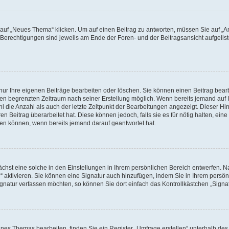
f „Neues Thema“ klicken. Um auf einen Beitrag zu antworten, müssen Sie auf „Ant
e Berechtigungen sind jeweils am Ende der Foren- und der Beitragsansicht aufgeliste
nur Ihre eigenen Beiträge bearbeiten oder löschen. Sie können einen Beitrag bear
nen begrenzten Zeitraum nach seiner Erstellung möglich. Wenn bereits jemand auf Ih
 die Anzahl als auch der letzte Zeitpunkt der Bearbeitungen angezeigt. Dieser Hi
 Beitrag überarbeitet hat. Diese können jedoch, falls sie es für nötig halten, eine 
hen können, wenn bereits jemand darauf geantwortet hat.
hst eine solche in den Einstellungen in Ihrem persönlichen Bereich entwerfen. Na
 aktivieren. Sie können eine Signatur auch hinzufügen, indem Sie in Ihrem persö
gnatur verfassen möchten, so können Sie dort einfach das Kontrollkästchen „Signa
es Themas bearbeiten, finden Sie ein Register „Umfrage erstellen“ unterhalb des F