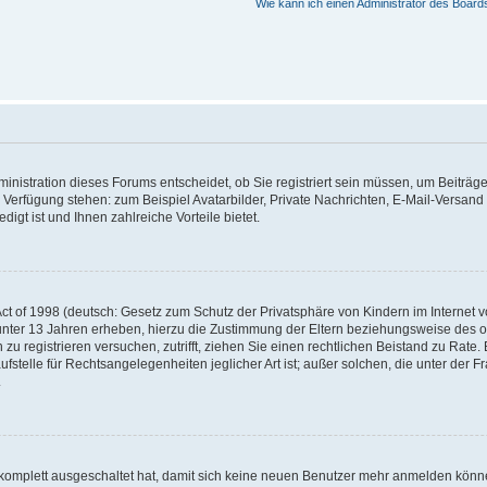
Wie kann ich einen Administrator des Board
nistration dieses Forums entscheidet, ob Sie registriert sein müssen, um Beiträge z
ur Verfügung stehen: zum Beispiel Avatarbilder, Private Nachrichten, E-Mail-Versand
igt ist und Ihnen zahlreiche Vorteile bietet.
t of 1998 (deutsch: Gesetz zum Schutz der Privatsphäre von Kindern im Internet vo
unter 13 Jahren erheben, hierzu die Zustimmung der Eltern beziehungsweise des o
h zu registrieren versuchen, zutrifft, ziehen Sie einen rechtlichen Beistand zu Rat
stelle für Rechtsangelegenheiten jeglicher Art ist; außer solchen, die unter der 
.
 komplett ausgeschaltet hat, damit sich keine neuen Benutzer mehr anmelden könne