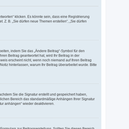
worten“ klicken. Es könnte sein, dass eine Registrierung
t. Z. B. „Sie dürfen neue Themen erstellen“, „Sie dürfen
beiten, indem Sie das „Ändere Beitrag“-Symbol für den
ren Beitrag geantwortet hat, wird Ihr Beitrag in der
nweis erscheint nicht, wenn noch niemand auf Ihren Beitrag
Notiz hinterlassen, warum Ihr Beitrag überarbeitet wurde. Bitte
chdem Sie die Signatur erstellt und gespeichert haben,
nlichen Bereich das standardmäßige Anhängen Ihrer Signatur
tur anhängen“ wieder deaktivieren.
ormulars zur Beitragserstellung. Sollten Sie diesen Bereich