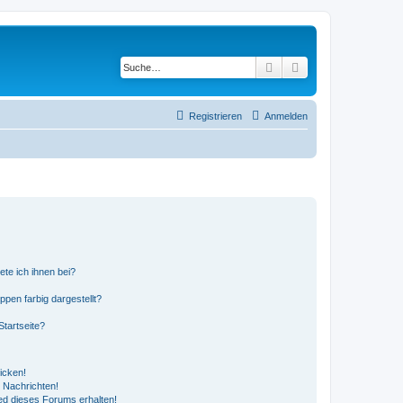
Suche
Erweiterte Suche
Registrieren
Anmelden
ete ich ihnen bei?
en farbig dargestellt?
tartseite?
icken!
 Nachrichten!
ed dieses Forums erhalten!