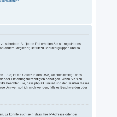
s kontaktieren?
u schreiben. Auf jeden Fall erhalten Sie als registriertes
 an andere Mitglieder, Beitritt zu Benutzergruppen und so
n 1998) ist ein Gesetz in den USA, welches festlegt, dass
der der Erziehungsberechtigten benötigen. Wenn Sie sich
e. Bitte beachten Sie, dass phpBB Limited und der Besitzer dieses
Frage „An wen soll ich mich wenden, falls es Beschwerden oder
n. Es könnte auch sein, dass Ihre IP-Adresse oder der