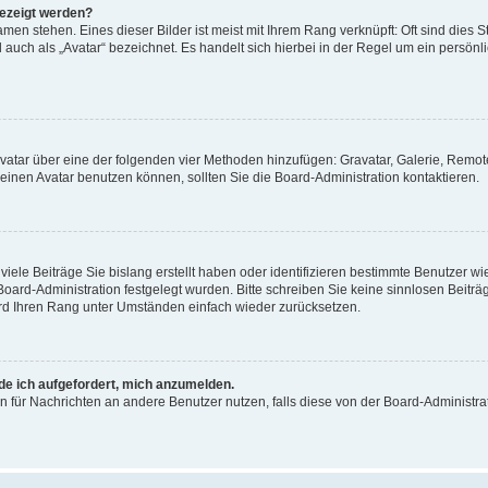
gezeigt werden?
men stehen. Eines dieser Bilder ist meist mit Ihrem Rang verknüpft: Oft sind dies S
auch als „Avatar“ bezeichnet. Es handelt sich hierbei in der Regel um ein persönl
 Avatar über eine der folgenden vier Methoden hinzufügen: Gravatar, Galerie, Rem
inen Avatar benutzen können, sollten Sie die Board-Administration kontaktieren.
iele Beiträge Sie bislang erstellt haben oder identifizieren bestimmte Benutzer
 Board-Administration festgelegt wurden. Bitte schreiben Sie keine sinnlosen Beit
wird Ihren Rang unter Umständen einfach wieder zurücksetzen.
rde ich aufgefordert, mich anzumelden.
ion für Nachrichten an andere Benutzer nutzen, falls diese von der Board-Administ