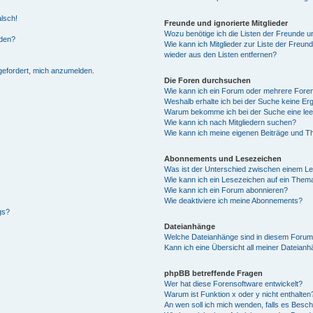
alsch!
Freunde und ignorierte Mitglieder
Wozu benötige ich die Listen der Freunde un
rden?
Wie kann ich Mitglieder zur Liste der Freund
wieder aus den Listen entfernen?
fgefordert, mich anzumelden.
Die Foren durchsuchen
Wie kann ich ein Forum oder mehrere For
Weshalb erhalte ich bei der Suche keine Er
Warum bekomme ich bei der Suche eine lee
Wie kann ich nach Mitgliedern suchen?
Wie kann ich meine eigenen Beiträge und T
Abonnements und Lesezeichen
Was ist der Unterschied zwischen einem L
Wie kann ich ein Lesezeichen auf ein Them
Wie kann ich ein Forum abonnieren?
Wie deaktiviere ich meine Abonnements?
gs?
Dateianhänge
Welche Dateianhänge sind in diesem Forum
Kann ich eine Übersicht all meiner Dateian
phpBB betreffende Fragen
Wer hat diese Forensoftware entwickelt?
Warum ist Funktion x oder y nicht enthalten
An wen soll ich mich wenden, falls es Besc