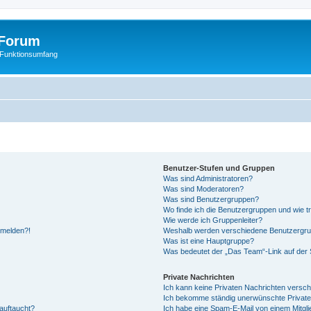
Forum
 Funktionsumfang
Benutzer-Stufen und Gruppen
Was sind Administratoren?
Was sind Moderatoren?
Was sind Benutzergruppen?
Wo finde ich die Benutzergruppen und wie tr
Wie werde ich Gruppenleiter?
anmelden?!
Weshalb werden verschiedene Benutzergrupp
Was ist eine Hauptgruppe?
Was bedeutet der „Das Team“-Link auf der S
Private Nachrichten
Ich kann keine Privaten Nachrichten versch
Ich bekomme ständig unerwünschte Private
auftaucht?
Ich habe eine Spam-E-Mail von einem Mitgli