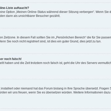
ine-Liste auftaucht?
 eine Option „Meinen Online-Status während dieser Sitzung verbergen“. Wenn Sie d
rden dann als unsichtbarer Besucher gezählt.
n Zeitzone. In diesem Fall sollten Sie im „Persönlichen Bereich“ die für Sie passend
 Sie noch nicht registriert sind, ist dies ein guter Grund, dies jetzt zu tun.
mer noch falsch!
ellt haben und die Zeit trotzdem noch falsch ist, geht die Uhr des Servers vermutlic
 installiert oder niemand hat das Forum bislang in Ihre Sprache übersetzt. Fragen 
t, würden wir uns freuen, wenn Sie es übersetzen würden. Weitere Informationen da