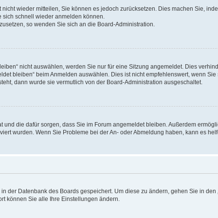
rt nicht wieder mitteilen, Sie können es jedoch zurücksetzen. Dies machen Sie, in
e sich schnell wieder anmelden können.
ckzusetzen, so wenden Sie sich an die Board-Administration.
ben“ nicht auswählen, werden Sie nur für eine Sitzung angemeldet. Dies verhinde
et bleiben“ beim Anmelden auswählen. Dies ist nicht empfehlenswert, wenn Sie s
steht, dann wurde sie vermutlich von der Board-Administration ausgeschaltet.
 hat und die dafür sorgen, dass Sie im Forum angemeldet bleiben. Außerdem ermögl
ktiviert wurden. Wenn Sie Probleme bei der An- oder Abmeldung haben, kann es hel
en in der Datenbank des Boards gespeichert. Um diese zu ändern, gehen Sie in den 
rt können Sie alle Ihre Einstellungen ändern.