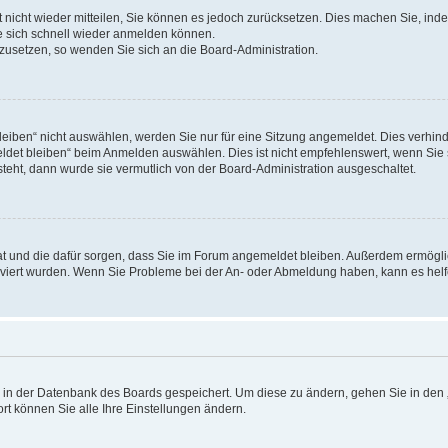
rt nicht wieder mitteilen, Sie können es jedoch zurücksetzen. Dies machen Sie, in
e sich schnell wieder anmelden können.
ckzusetzen, so wenden Sie sich an die Board-Administration.
ben“ nicht auswählen, werden Sie nur für eine Sitzung angemeldet. Dies verhinde
et bleiben“ beim Anmelden auswählen. Dies ist nicht empfehlenswert, wenn Sie s
steht, dann wurde sie vermutlich von der Board-Administration ausgeschaltet.
 hat und die dafür sorgen, dass Sie im Forum angemeldet bleiben. Außerdem ermögl
ktiviert wurden. Wenn Sie Probleme bei der An- oder Abmeldung haben, kann es hel
en in der Datenbank des Boards gespeichert. Um diese zu ändern, gehen Sie in den 
rt können Sie alle Ihre Einstellungen ändern.