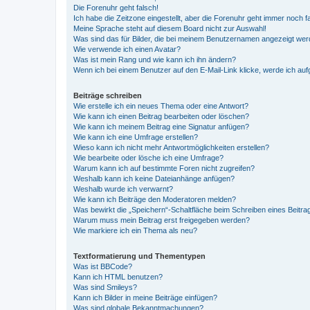
Die Forenuhr geht falsch!
Ich habe die Zeitzone eingestellt, aber die Forenuhr geht immer noch f
Meine Sprache steht auf diesem Board nicht zur Auswahl!
Was sind das für Bilder, die bei meinem Benutzernamen angezeigt we
Wie verwende ich einen Avatar?
Was ist mein Rang und wie kann ich ihn ändern?
Wenn ich bei einem Benutzer auf den E-Mail-Link klicke, werde ich au
Beiträge schreiben
Wie erstelle ich ein neues Thema oder eine Antwort?
Wie kann ich einen Beitrag bearbeiten oder löschen?
Wie kann ich meinem Beitrag eine Signatur anfügen?
Wie kann ich eine Umfrage erstellen?
Wieso kann ich nicht mehr Antwortmöglichkeiten erstellen?
Wie bearbeite oder lösche ich eine Umfrage?
Warum kann ich auf bestimmte Foren nicht zugreifen?
Weshalb kann ich keine Dateianhänge anfügen?
Weshalb wurde ich verwarnt?
Wie kann ich Beiträge den Moderatoren melden?
Was bewirkt die „Speichern“-Schaltfläche beim Schreiben eines Beitra
Warum muss mein Beitrag erst freigegeben werden?
Wie markiere ich ein Thema als neu?
Textformatierung und Thementypen
Was ist BBCode?
Kann ich HTML benutzen?
Was sind Smileys?
Kann ich Bilder in meine Beiträge einfügen?
Was sind globale Bekanntmachungen?