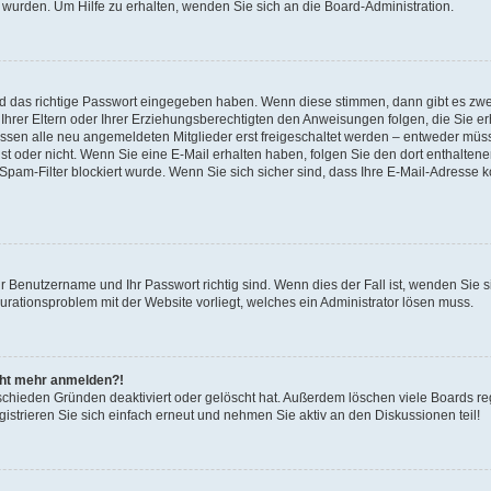
 wurden. Um Hilfe zu erhalten, wenden Sie sich an die Board-Administration.
nd das richtige Passwort eingegeben haben. Wenn diese stimmen, dann gibt es zw
Ihrer Eltern oder Ihrer Erziehungsberechtigten den Anweisungen folgen, die Sie erh
üssen alle neu angemeldeten Mitglieder erst freigeschaltet werden – entweder müsse
 ist oder nicht. Wenn Sie eine E-Mail erhalten haben, folgen Sie den dort enthalte
pam-Filter blockiert wurde. Wenn Sie sich sicher sind, dass Ihre E-Mail-Adresse 
hr Benutzername und Ihr Passwort richtig sind. Wenn dies der Fall ist, wenden Sie
gurationsproblem mit der Website vorliegt, welches ein Administrator lösen muss.
icht mehr anmelden?!
schieden Gründen deaktiviert oder gelöscht hat. Außerdem löschen viele Boards reg
strieren Sie sich einfach erneut und nehmen Sie aktiv an den Diskussionen teil!