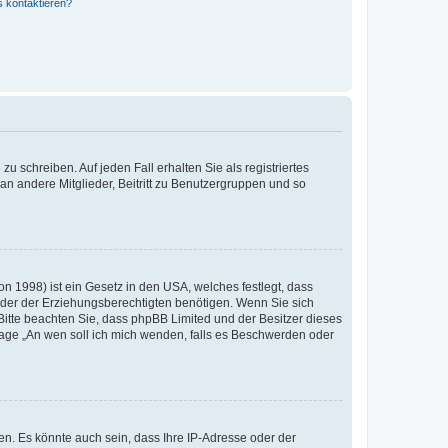
s kontaktieren?
u schreiben. Auf jeden Fall erhalten Sie als registriertes
 an andere Mitglieder, Beitritt zu Benutzergruppen und so
n 1998) ist ein Gesetz in den USA, welches festlegt, dass
der der Erziehungsberechtigten benötigen. Wenn Sie sich
e. Bitte beachten Sie, dass phpBB Limited und der Besitzer dieses
Frage „An wen soll ich mich wenden, falls es Beschwerden oder
n. Es könnte auch sein, dass Ihre IP-Adresse oder der