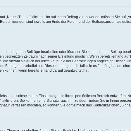
f „Neues Thema“ klicken. Um auf einen Beitrag zu antworten, müssen Sie auf „Ant
e Berechtigungen sind jeweils am Ende der Foren- und der Beitragsansicht aufgeliste
nur Ihre eigenen Beiträge bearbeiten oder löschen. Sie können einen Beitrag bear
nen begrenzten Zeitraum nach seiner Erstellung möglich. Wenn bereits jemand auf Ih
 die Anzahl als auch der letzte Zeitpunkt der Bearbeitungen angezeigt. Dieser Hi
 Beitrag überarbeitet hat. Diese können jedoch, falls sie es für nötig halten, eine 
hen können, wenn bereits jemand darauf geantwortet hat.
hst eine solche in den Einstellungen in Ihrem persönlichen Bereich entwerfen. Na
 aktivieren. Sie können eine Signatur auch hinzufügen, indem Sie in Ihrem persö
gnatur verfassen möchten, so können Sie dort einfach das Kontrollkästchen „Signa
es Themas bearbeiten, finden Sie ein Register „Umfrage erstellen“ unterhalb des F