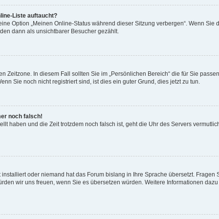
ine-Liste auftaucht?
 eine Option „Meinen Online-Status während dieser Sitzung verbergen“. Wenn Sie d
rden dann als unsichtbarer Besucher gezählt.
n Zeitzone. In diesem Fall sollten Sie im „Persönlichen Bereich“ die für Sie passend
 Sie noch nicht registriert sind, ist dies ein guter Grund, dies jetzt zu tun.
mer noch falsch!
ellt haben und die Zeit trotzdem noch falsch ist, geht die Uhr des Servers vermutlic
 installiert oder niemand hat das Forum bislang in Ihre Sprache übersetzt. Fragen 
t, würden wir uns freuen, wenn Sie es übersetzen würden. Weitere Informationen da