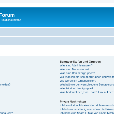
Forum
 Funktionsumfang
Benutzer-Stufen und Gruppen
Was sind Administratoren?
Was sind Moderatoren?
Was sind Benutzergruppen?
Wo finde ich die Benutzergruppen und wie tr
Wie werde ich Gruppenleiter?
anmelden?!
Weshalb werden verschiedene Benutzergrupp
Was ist eine Hauptgruppe?
Was bedeutet der „Das Team“-Link auf der S
Private Nachrichten
Ich kann keine Privaten Nachrichten versch
Ich bekomme ständig unerwünschte Private
auftaucht?
Ich habe eine Spam-E-Mail von einem Mitgli