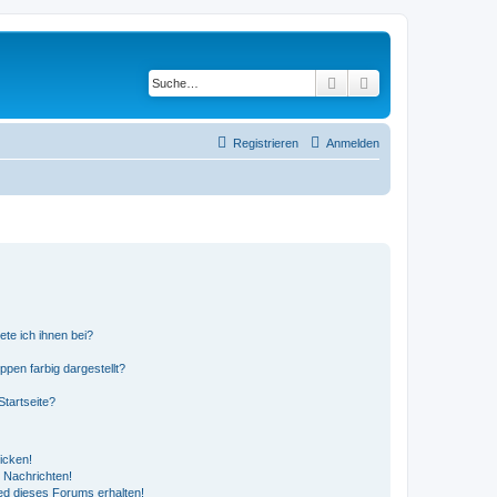
Suche
Erweiterte Suche
Registrieren
Anmelden
ete ich ihnen bei?
en farbig dargestellt?
tartseite?
icken!
 Nachrichten!
ed dieses Forums erhalten!