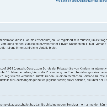
Wie kann ich einen Administrator des Board
nistration dieses Forums entscheidet, ob Sie registriert sein müssen, um Beiträge z
ur Verfügung stehen: zum Beispiel Avatarbilder, Private Nachrichten, E-Mail-Versand
igt ist und Ihnen zahlreiche Vorteile bietet.
t of 1998 (deutsch: Gesetz zum Schutz der Privatsphäre von Kindern im Internet vo
unter 13 Jahren erheben, hierzu die Zustimmung der Eltern beziehungsweise des o
h zu registrieren versuchen, zutrifft, ziehen Sie einen rechtlichen Beistand zu Rat
stelle für Rechtsangelegenheiten jeglicher Art ist; außer solchen, die unter der 
.
 komplett ausgeschaltet hat, damit sich keine neuen Benutzer mehr anmelden könne