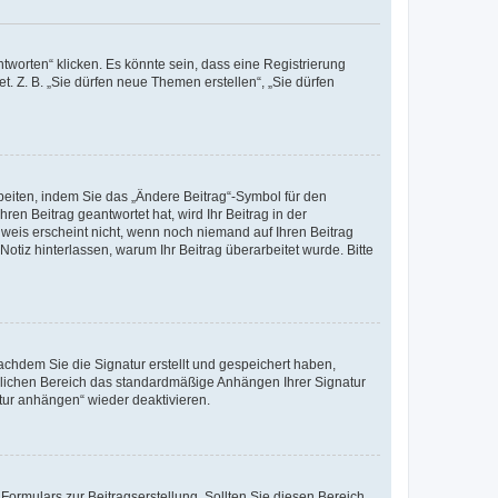
worten“ klicken. Es könnte sein, dass eine Registrierung
t. Z. B. „Sie dürfen neue Themen erstellen“, „Sie dürfen
beiten, indem Sie das „Ändere Beitrag“-Symbol für den
ren Beitrag geantwortet hat, wird Ihr Beitrag in der
nweis erscheint nicht, wenn noch niemand auf Ihren Beitrag
Notiz hinterlassen, warum Ihr Beitrag überarbeitet wurde. Bitte
chdem Sie die Signatur erstellt und gespeichert haben,
nlichen Bereich das standardmäßige Anhängen Ihrer Signatur
tur anhängen“ wieder deaktivieren.
ormulars zur Beitragserstellung. Sollten Sie diesen Bereich