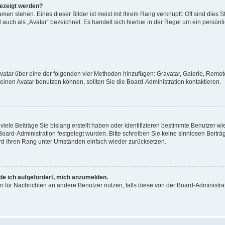
gezeigt werden?
men stehen. Eines dieser Bilder ist meist mit Ihrem Rang verknüpft: Oft sind dies S
auch als „Avatar“ bezeichnet. Es handelt sich hierbei in der Regel um ein persönl
 Avatar über eine der folgenden vier Methoden hinzufügen: Gravatar, Galerie, Rem
inen Avatar benutzen können, sollten Sie die Board-Administration kontaktieren.
iele Beiträge Sie bislang erstellt haben oder identifizieren bestimmte Benutzer
 Board-Administration festgelegt wurden. Bitte schreiben Sie keine sinnlosen Beit
wird Ihren Rang unter Umständen einfach wieder zurücksetzen.
rde ich aufgefordert, mich anzumelden.
ion für Nachrichten an andere Benutzer nutzen, falls diese von der Board-Administ