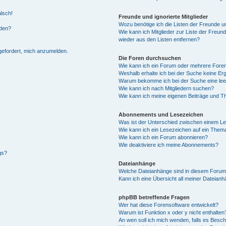
alsch!
Freunde und ignorierte Mitglieder
Wozu benötige ich die Listen der Freunde un
rden?
Wie kann ich Mitglieder zur Liste der Freund
wieder aus den Listen entfernen?
fgefordert, mich anzumelden.
Die Foren durchsuchen
Wie kann ich ein Forum oder mehrere For
Weshalb erhalte ich bei der Suche keine Er
Warum bekomme ich bei der Suche eine lee
Wie kann ich nach Mitgliedern suchen?
Wie kann ich meine eigenen Beiträge und T
Abonnements und Lesezeichen
Was ist der Unterschied zwischen einem L
Wie kann ich ein Lesezeichen auf ein Them
Wie kann ich ein Forum abonnieren?
Wie deaktiviere ich meine Abonnements?
gs?
Dateianhänge
Welche Dateianhänge sind in diesem Forum
Kann ich eine Übersicht all meiner Dateian
phpBB betreffende Fragen
Wer hat diese Forensoftware entwickelt?
Warum ist Funktion x oder y nicht enthalten
An wen soll ich mich wenden, falls es Besc