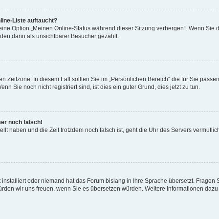
ine-Liste auftaucht?
 eine Option „Meinen Online-Status während dieser Sitzung verbergen“. Wenn Sie d
rden dann als unsichtbarer Besucher gezählt.
n Zeitzone. In diesem Fall sollten Sie im „Persönlichen Bereich“ die für Sie passend
 Sie noch nicht registriert sind, ist dies ein guter Grund, dies jetzt zu tun.
mer noch falsch!
ellt haben und die Zeit trotzdem noch falsch ist, geht die Uhr des Servers vermutlic
 installiert oder niemand hat das Forum bislang in Ihre Sprache übersetzt. Fragen 
t, würden wir uns freuen, wenn Sie es übersetzen würden. Weitere Informationen da