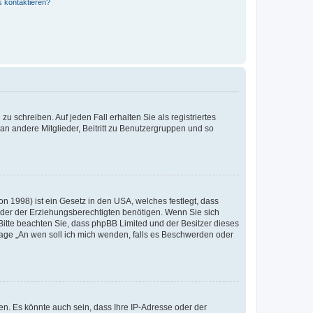
s kontaktieren?
u schreiben. Auf jeden Fall erhalten Sie als registriertes
 an andere Mitglieder, Beitritt zu Benutzergruppen und so
n 1998) ist ein Gesetz in den USA, welches festlegt, dass
der der Erziehungsberechtigten benötigen. Wenn Sie sich
e. Bitte beachten Sie, dass phpBB Limited und der Besitzer dieses
Frage „An wen soll ich mich wenden, falls es Beschwerden oder
n. Es könnte auch sein, dass Ihre IP-Adresse oder der