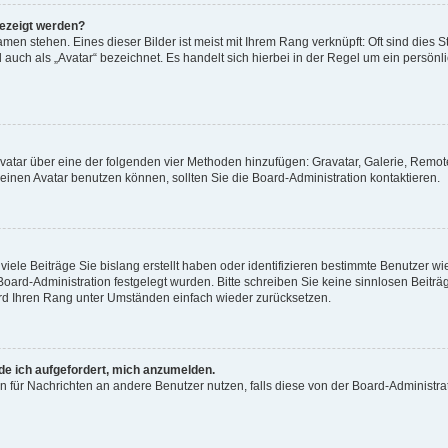
gezeigt werden?
men stehen. Eines dieser Bilder ist meist mit Ihrem Rang verknüpft: Oft sind dies S
auch als „Avatar“ bezeichnet. Es handelt sich hierbei in der Regel um ein persönl
 Avatar über eine der folgenden vier Methoden hinzufügen: Gravatar, Galerie, Rem
inen Avatar benutzen können, sollten Sie die Board-Administration kontaktieren.
iele Beiträge Sie bislang erstellt haben oder identifizieren bestimmte Benutzer
 Board-Administration festgelegt wurden. Bitte schreiben Sie keine sinnlosen Beit
wird Ihren Rang unter Umständen einfach wieder zurücksetzen.
rde ich aufgefordert, mich anzumelden.
ion für Nachrichten an andere Benutzer nutzen, falls diese von der Board-Administ