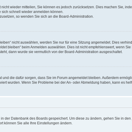
rt nicht wieder mitteilen, Sie können es jedoch zurücksetzen. Dies machen Sie, in
e sich schnell wieder anmelden können.
ckzusetzen, so wenden Sie sich an die Board-Administration.
ben“ nicht auswählen, werden Sie nur für eine Sitzung angemeldet. Dies verhinde
et bleiben“ beim Anmelden auswählen. Dies ist nicht empfehlenswert, wenn Sie s
steht, dann wurde sie vermutlich von der Board-Administration ausgeschaltet.
 hat und die dafür sorgen, dass Sie im Forum angemeldet bleiben. Außerdem ermögl
ktiviert wurden. Wenn Sie Probleme bei der An- oder Abmeldung haben, kann es hel
en in der Datenbank des Boards gespeichert. Um diese zu ändern, gehen Sie in den 
rt können Sie alle Ihre Einstellungen ändern.