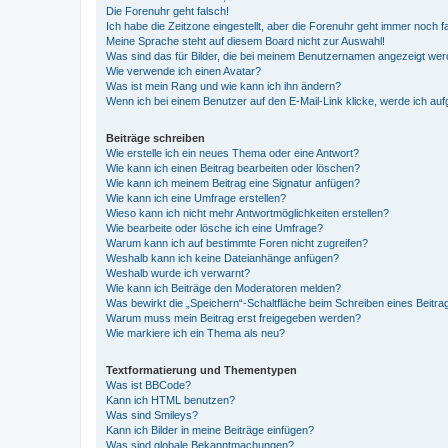
Die Forenuhr geht falsch!
Ich habe die Zeitzone eingestellt, aber die Forenuhr geht immer noch f
Meine Sprache steht auf diesem Board nicht zur Auswahl!
Was sind das für Bilder, die bei meinem Benutzernamen angezeigt we
Wie verwende ich einen Avatar?
Was ist mein Rang und wie kann ich ihn ändern?
Wenn ich bei einem Benutzer auf den E-Mail-Link klicke, werde ich au
Beiträge schreiben
Wie erstelle ich ein neues Thema oder eine Antwort?
Wie kann ich einen Beitrag bearbeiten oder löschen?
Wie kann ich meinem Beitrag eine Signatur anfügen?
Wie kann ich eine Umfrage erstellen?
Wieso kann ich nicht mehr Antwortmöglichkeiten erstellen?
Wie bearbeite oder lösche ich eine Umfrage?
Warum kann ich auf bestimmte Foren nicht zugreifen?
Weshalb kann ich keine Dateianhänge anfügen?
Weshalb wurde ich verwarnt?
Wie kann ich Beiträge den Moderatoren melden?
Was bewirkt die „Speichern“-Schaltfläche beim Schreiben eines Beitra
Warum muss mein Beitrag erst freigegeben werden?
Wie markiere ich ein Thema als neu?
Textformatierung und Thementypen
Was ist BBCode?
Kann ich HTML benutzen?
Was sind Smileys?
Kann ich Bilder in meine Beiträge einfügen?
Was sind globale Bekanntmachungen?