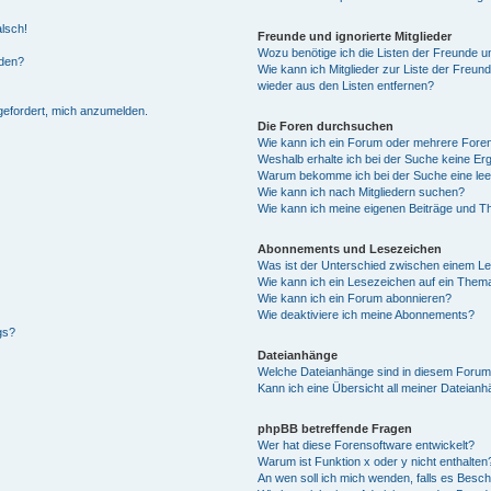
alsch!
Freunde und ignorierte Mitglieder
Wozu benötige ich die Listen der Freunde un
rden?
Wie kann ich Mitglieder zur Liste der Freund
wieder aus den Listen entfernen?
fgefordert, mich anzumelden.
Die Foren durchsuchen
Wie kann ich ein Forum oder mehrere For
Weshalb erhalte ich bei der Suche keine Er
Warum bekomme ich bei der Suche eine lee
Wie kann ich nach Mitgliedern suchen?
Wie kann ich meine eigenen Beiträge und T
Abonnements und Lesezeichen
Was ist der Unterschied zwischen einem L
Wie kann ich ein Lesezeichen auf ein Them
Wie kann ich ein Forum abonnieren?
Wie deaktiviere ich meine Abonnements?
gs?
Dateianhänge
Welche Dateianhänge sind in diesem Forum
Kann ich eine Übersicht all meiner Dateian
phpBB betreffende Fragen
Wer hat diese Forensoftware entwickelt?
Warum ist Funktion x oder y nicht enthalten
An wen soll ich mich wenden, falls es Besc