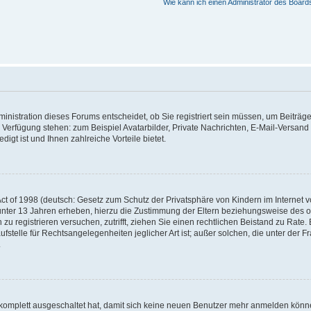
Wie kann ich einen Administrator des Board
nistration dieses Forums entscheidet, ob Sie registriert sein müssen, um Beiträge z
ur Verfügung stehen: zum Beispiel Avatarbilder, Private Nachrichten, E-Mail-Versand
igt ist und Ihnen zahlreiche Vorteile bietet.
t of 1998 (deutsch: Gesetz zum Schutz der Privatsphäre von Kindern im Internet vo
unter 13 Jahren erheben, hierzu die Zustimmung der Eltern beziehungsweise des o
h zu registrieren versuchen, zutrifft, ziehen Sie einen rechtlichen Beistand zu Rat
stelle für Rechtsangelegenheiten jeglicher Art ist; außer solchen, die unter der 
.
 komplett ausgeschaltet hat, damit sich keine neuen Benutzer mehr anmelden könne