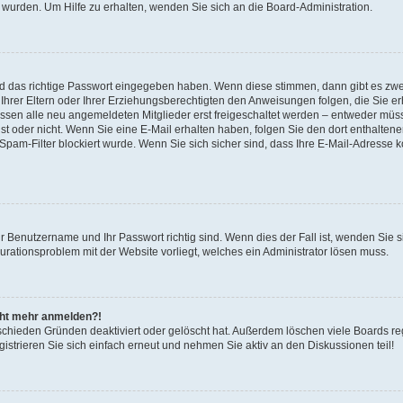
 wurden. Um Hilfe zu erhalten, wenden Sie sich an die Board-Administration.
nd das richtige Passwort eingegeben haben. Wenn diese stimmen, dann gibt es zw
Ihrer Eltern oder Ihrer Erziehungsberechtigten den Anweisungen folgen, die Sie erh
üssen alle neu angemeldeten Mitglieder erst freigeschaltet werden – entweder müsse
 ist oder nicht. Wenn Sie eine E-Mail erhalten haben, folgen Sie den dort enthalte
pam-Filter blockiert wurde. Wenn Sie sich sicher sind, dass Ihre E-Mail-Adresse 
hr Benutzername und Ihr Passwort richtig sind. Wenn dies der Fall ist, wenden Sie
gurationsproblem mit der Website vorliegt, welches ein Administrator lösen muss.
icht mehr anmelden?!
schieden Gründen deaktiviert oder gelöscht hat. Außerdem löschen viele Boards reg
strieren Sie sich einfach erneut und nehmen Sie aktiv an den Diskussionen teil!